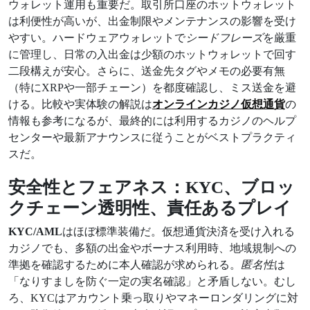
ウォレット運用も重要だ。取引所口座のホットウォレット
は利便性が高いが、出金制限やメンテナンスの影響を受け
やすい。ハードウェアウォレットで
シードフレーズ
を厳重
に管理し、日常の入出金は少額のホットウォレットで回す
二段構えが安心。さらに、送金先タグやメモの必要有無
（特にXRPや一部チェーン）を都度確認し、ミス送金を避
ける。比較や実体験の解説は
オンラインカジノ仮想通貨
の
情報も参考になるが、最終的には利用するカジノのヘルプ
センターや最新アナウンスに従うことがベストプラクティ
スだ。
安全性とフェアネス：KYC、ブロッ
クチェーン透明性、責任あるプレイ
KYC/AML
はほぼ標準装備だ。仮想通貨決済を受け入れる
カジノでも、多額の出金やボーナス利用時、地域規制への
準拠を確認するために本人確認が求められる。
匿名性
は
「なりすましを防ぐ一定の実名確認」と矛盾しない。むし
ろ、KYCはアカウント乗っ取りやマネーロンダリングに対