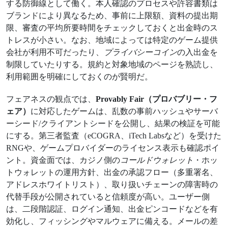
する防御線として働く。本人確認のプロセスや許容書類は
ブランドにより異なるため、事前に上限額、資料の提出期
限、審査の平均所要時間をチェックしておくと出金時のス
トレスが小さい。なお、地域によっては特定のゲーム提供
会社が利用不可だったり、
プライバシーコイン
の入出金を
制限していたりする。規約と対象地域のページを熟読し、
利用範囲を明確にしておくのが賢明だ。
フェアネスの観点では、
Provably Fair（プロバブリー・フ
ェア）
に対応したゲームは、乱数の事前ハッシュやサーバ
ーシード/クライアントシードを公開し、結果の検証を可能
にする。第三者監査（eCOGRA、iTech Labsなど）を受けた
RNGや、ゲームプロバイダーのライセンス表示も確認ポイ
ント。資金面では、カジノ側の
コールドウォレット
・ホッ
トウォレットの運用方針、出金の承認フロー（多重署名、
アドレスホワイトリスト）、取り扱いチェーンの障害時の
代替手段が公開されていると信頼度が高い。ユーザー側
は、二段階認証、ログイン通知、出金ピンコードなどを有
効化し、フィッシングやマルウェアに備える。メールの差