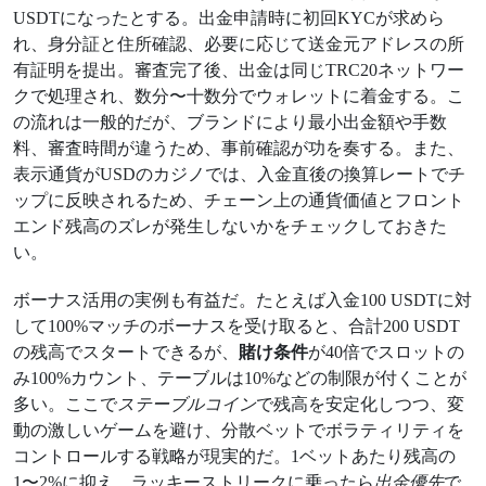
USDTになったとする。出金申請時に初回KYCが求めら
れ、身分証と住所確認、必要に応じて送金元アドレスの所
有証明を提出。審査完了後、出金は同じTRC20ネットワー
クで処理され、数分〜十数分でウォレットに着金する。こ
の流れは一般的だが、ブランドにより最小出金額や手数
料、審査時間が違うため、事前確認が功を奏する。また、
表示通貨がUSDのカジノでは、入金直後の換算レートでチ
ップに反映されるため、チェーン上の通貨価値とフロント
エンド残高のズレが発生しないかをチェックしておきた
い。
ボーナス活用の実例も有益だ。たとえば入金100 USDTに対
して100%マッチのボーナスを受け取ると、合計200 USDT
の残高でスタートできるが、
賭け条件
が40倍でスロットの
み100%カウント、テーブルは10%などの制限が付くことが
多い。ここで
ステーブルコイン
で残高を安定化しつつ、変
動の激しいゲームを避け、分散ベットでボラティリティを
コントロールする戦略が現実的だ。1ベットあたり残高の
1〜2%に抑え、ラッキーストリークに乗ったら
出金優先
で