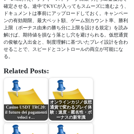
確定させる。途中でKYCが入ってもスムーズに進むよう、
ドキュメントは事前にアップロードしておく。キャンペー
ンの有効期限、最大ベット額、ゲーム別カウント率、勝利
上限（ボーナス由来の勝ち分に上限を設ける規定）を読み
解けば、期待値を損なう落とし穴を避けられる。仮想通貨
の俊敏な入出金と、制度理解に基づいたプレイ設計を合わ
せることで、スピードとコントロールの両立が可能にな
る。
Related Posts:
オンラインカジノ仮想
Casino USDT TRC20:
通貨で変わるプレイ体
il futuro dei pagamenti
験：速度・匿名性・ボ
veloci e…
ーナスの新常識