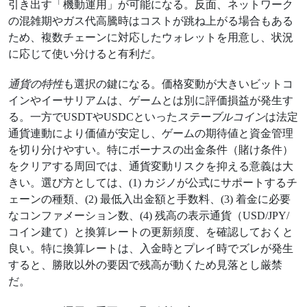
引き出す「機動運用」が可能になる。反面、ネットワーク
の混雑期やガス代高騰時はコストが跳ね上がる場合もある
ため、複数チェーンに対応したウォレットを用意し、状況
に応じて使い分けると有利だ。
通貨の特性
も選択の鍵になる。価格変動が大きいビットコ
インやイーサリアムは、ゲームとは別に評価損益が発生す
る。一方でUSDTやUSDCといった
ステーブルコイン
は法定
通貨連動により価値が安定し、ゲームの期待値と資金管理
を切り分けやすい。特にボーナスの出金条件（賭け条件）
をクリアする周回では、通貨変動リスクを抑える意義は大
きい。選び方としては、(1) カジノが公式にサポートするチ
ェーンの種類、(2) 最低入出金額と手数料、(3) 着金に必要
なコンファメーション数、(4) 残高の表示通貨（USD/JPY/
コイン建て）と換算レートの更新頻度、を確認しておくと
良い。特に換算レートは、入金時とプレイ時でズレが発生
すると、勝敗以外の要因で残高が動くため見落とし厳禁
だ。