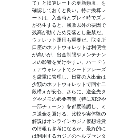
て）と換算レートの更新頻度、を
確認しておくと良い。特に換算レ
ートは、入金時とプレイ時でズレ
が発生すると、勝敗以外の要因で
残高が動くため見落とし厳禁だ。
ウォレット運用も重要だ。取引所
口座のホットウォレットは利便性
が高いが、出金制限やメンテナン
スの影響を受けやすい。ハードウ
ェアウォレットでシードフレーズ
を厳重に管理し、日常の入出金は
少額のホットウォレットで回す二
段構えが安心。さらに、送金先タ
グやメモの必要有無（特にXRPや
一部チェーン）を都度確認し、ミ
ス送金を避ける。比較や実体験の
解説はオンラインカジノ仮想通貨
の情報も参考になるが、最終的に
は利用するカジノのヘルプセンタ