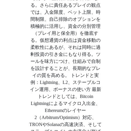
る。さらに責任あるプレイの観点
では、入金限度、ベット上限、時
間制限、自己排除のオプションを
積極的に活用し、資金の分別管理
（プレイ用と保全用）を徹底す
る。仮想通貨の利点は資金移動の
柔軟性にあるが、それは同時に過
剰投資の引き金にもなり得る。ツ
ールを味方につけ、仕組みで自制
を設計することが、長期的なプレ
イの質を高める。 トレンドと実
例：Lightning、L2、ステーブルコ
イン運用、ボーナスの使い方 最新
トレンドとしては、Bitcoin
Lightningによるマイクロ入出金、
Ethereumのレイヤー
2（Arbitrum/Optimism）対応、
TRONやSolanaの高速決済、そして