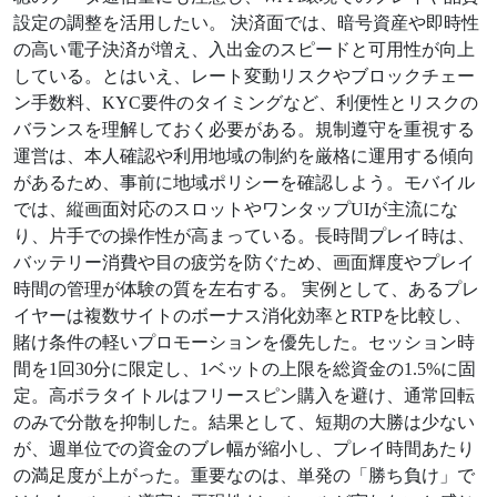
設定の調整を活用したい。 決済面では、暗号資産や即時性
の高い電子決済が増え、入出金のスピードと可用性が向上
している。とはいえ、レート変動リスクやブロックチェー
ン手数料、KYC要件のタイミングなど、利便性とリスクの
バランスを理解しておく必要がある。規制遵守を重視する
運営は、本人確認や利用地域の制約を厳格に運用する傾向
があるため、事前に地域ポリシーを確認しよう。モバイル
では、縦画面対応のスロットやワンタップUIが主流にな
り、片手での操作性が高まっている。長時間プレイ時は、
バッテリー消費や目の疲労を防ぐため、画面輝度やプレイ
時間の管理が体験の質を左右する。 実例として、あるプレ
イヤーは複数サイトのボーナス消化効率とRTPを比較し、
賭け条件の軽いプロモーションを優先した。セッション時
間を1回30分に限定し、1ベットの上限を総資金の1.5%に固
定。高ボラタイトルはフリースピン購入を避け、通常回転
のみで分散を抑制した。結果として、短期の大勝は少ない
が、週単位での資金のブレ幅が縮小し、プレイ時間あたり
の満足度が上がった。重要なのは、単発の「勝ち負け」で