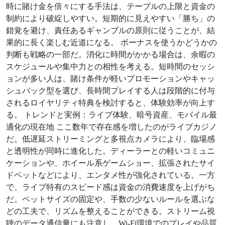
時に賭け金を倍々にする手法は、テーブルの上限と資金の
制約により破綻しやすい。短期的に見えやすい「勝ち」の
錯覚を避け、責任あるギャンブルの原則に従うことが、結
果的に長く楽しむ近道になる。 ボーナスを使うかどうかの
判断も戦略の一部だ。消化に時間がかかる場合は、余暇の
スケジュールや集中力との相性を考える。短時間のセッシ
ョンが多い人は、賭け条件が軽いプロモーションやキャッ
シュバック型を選び、長時間プレイする人は段階的に付与
されるロイヤリティ特典を検討すると、体験効率が向上す
る。 トレンドと実例：ライブ体験、暗号資産、モバイル最
適化の現在地 ここ数年で存在感を増したのがライブカジノ
だ。低遅延ストリーミングと多視点カメラにより、臨場感
と透明性が同時に進化した。ディーラーとの軽いコミュニ
ケーションや、ホイール系ゲームショー、拡張されたサイ
ドベットなどにより、エンタメ性が強化されている。一方
で、ライブ特有のスピード感は資金の消費速度を上げがち
だ。ベットサイズの固定や、手数の少ないルールを選ぶな
どの工夫で、リズムを整えることができる。ストリーム視
聴のデータ通信量にも注意し、Wi‑Fi環境でのプレイや品質