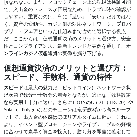
損なわない。また、ブロックチェーン上の記録は検証可能
で、入出金のトレースが容易なため、トラブル時の確認が
しやすい。重要なのは、単に「速い」「安い」だけではな
く、資産の変動性、カジノ側の対応ネットワーク、
プロバ
ブリー・フェア
といった仕組みまで含めて選択する視点
だ。ここからは、仮想通貨決済のメリットと選び方、安全
性とコンプライアンス、最新トレンドと実例を通して、
オ
ンラインカジノ仮想通貨
の実像を掘り下げる。
仮想通貨決済のメリットと選び方：
スピード、手数料、通貨の特性
スピード
は最大の魅力だ。ビットコインはネットワーク状
況次第で数分〜十数分の着金となるが、適正な手数料設定
なら実用上十分に速い。さらにTRONのUSDT（TRC20）や
Solana、Polygonなどのチェーンは
低手数料
かつ高スループ
ットで、出入金の体感はほぼリアルタイムに近い。これに
より、イベント型プロモーションやライブテーブルの好機
に合わせて素早く資金を投入し、勝ち分を即座に確定して