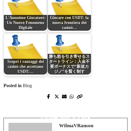
L'Anonimo Giocatore:
Giocare con USDT: la
Un Nuovo Fenomeno
nuova frontiera dei
Digitale
casinò…
勝ち筋を引き寄せるス
Scopri i vantaggi dei
タートライン：入金不
casinò che accettano
要ボーナスで“新規カ
USDT:…
ジノ”を賢く制す
Posted in
Blog
Prev Post
Next Post
Non GamStop Casinos UK: A Clear-
Oltre l’ADM: guida ragionata ai
Eyed Look at Choice, Risks, and
casino non AAMS
Rewards
WilmaVRanson