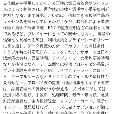
る仕組みを採用している。公正性は第三者監査やライセン
スによって担保され、運営体の規律と透明性が重要な判断
材料となる。まず確認したいのは、信頼できる規制当局の
ライセンスを保有しているかどうかだ。暗号化による通信
保護や資金の分別管理、RNGの監査証明などの記載が明確
であるほど、プレイヤーにとっての安全性は高い。 運営の
信頼性を見極める際は、利用規約とプライバシーポリシー
に目を通し、データ保護の方針、アカウントの凍結条件、
トラブル時の対応窓口をチェックしたい。サポートは日本
語対応の有無、営業時間、ライブチャットの平均応答時間
などが指標になる。ゲーム面では提供プロバイダの品質が
プレイ体験を左右するため、ライブディーラー、スロッ
ト、テーブルゲームなど各カテゴリのタイトルの多様性も
見逃せない。プロバイダの監査・認証情報を明示する運営
は、品質管理への姿勢がうかがえる。 入出金に関しては、
決済手段の種類、手数料、処理時間、最低・最高額、通貨
対応が重要だ。国内銀行送金、クレジットカード、電子ウ
ォレット、仮想通貨など、ニーズに合うオプションが揃っ
ているかを確認しよう。特に出金条件はトラブルの火種に