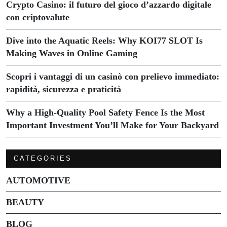
Crypto Casino: il futuro del gioco d’azzardo digitale
con criptovalute
Dive into the Aquatic Reels: Why KOI77 SLOT Is
Making Waves in Online Gaming
Scopri i vantaggi di un casinò con prelievo immediato:
rapidità, sicurezza e praticità
Why a High-Quality Pool Safety Fence Is the Most
Important Investment You’ll Make for Your Backyard
CATEGORIES
AUTOMOTIVE
BEAUTY
BLOG