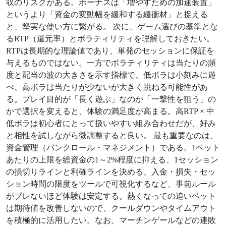
収のリスクがある。ボーナスは「増やすための加速装置」
というより「資金の変動幅を緩和する緩衝材」と捉える
と、堅実な使い方に繋がる。 次に、ゲーム選びの基準とな
るRTP（還元率）とボラティリティを理解しておきたい。
RTPは長期的な理論値であり、単発のセッションに保証を
与えるものではない。一方でボラティリティは当たりの頻
度と配当の波の大きさを示す指標で、低ボラは小刻みに遊
べ、高ボラは当たりが少ないが大きく跳ねる可能性があ
る。プレイ目的が「長く遊ぶ」なのか「一撃性を狙う」の
かで選択を変えると、体験の満足度が高まる。高RTP × 中
低ボラは初心者にとって扱いやすい組み合わせだが、好み
と相性を試しながら微調整すると良い。 最も重要なのは、
資金管理（バンクロール・マネジメント）である。1ベット
あたりの上限を総資金の1～2%程度に抑える、1セッション
の損切りラインと利確ラインを決める、入金・損失・セッ
ション時間の限度をツールで可視化するなど、事前ルール
がブレないほど体験は安定する。熱くなっての追いベット
は期待値を改善しないので、クールダウンやタイムアウト
を積極的に活用したい。なお、マーチンゲールなどの連敗