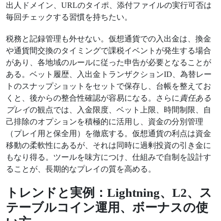
出人ドメイン、URLのタイポ、添付ファイルの実行可否は
毎回チェックする習慣を持ちたい。
税務と記録管理も外せない。仮想通貨での入出金は、換金
や通貨間交換のタイミングで課税イベントが発生する場合
があり、各地域のルールに従った申告が必要となることが
ある。ベット履歴、入出金トランザクションID、為替レー
トのスナップショットをセットで保存し、台帳を整えてお
くと、後からの整合性確認が容易になる。さらに
責任ある
プレイ
の観点では、入金限度、ベット上限、時間制限、自
己排除のオプションを積極的に活用し、資金の分別管理
（プレイ用と保全用）を徹底する。仮想通貨の利点は資金
移動の柔軟性にあるが、それは同時に過剰投資の引き金に
もなり得る。ツールを味方につけ、仕組みで自制を設計す
ることが、長期的なプレイの質を高める。
トレンドと実例：Lightning、L2、ス
テーブルコイン運用、ボーナスの使