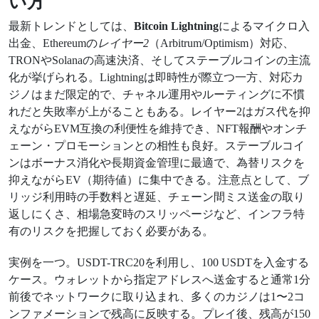
い方
最新トレンドとしては、
Bitcoin Lightning
によるマイクロ入
出金、Ethereumの
レイヤー2
（Arbitrum/Optimism）対応、
TRONやSolanaの高速決済、そしてステーブルコインの主流
化が挙げられる。Lightningは即時性が際立つ一方、対応カ
ジノはまだ限定的で、チャネル運用やルーティングに不慣
れだと失敗率が上がることもある。レイヤー2はガス代を抑
えながらEVM互換の利便性を維持でき、NFT報酬やオンチ
ェーン・プロモーションとの相性も良好。ステーブルコイ
ンはボーナス消化や長期資金管理に最適で、為替リスクを
抑えながらEV（期待値）に集中できる。注意点として、ブ
リッジ利用時の手数料と遅延、チェーン間ミス送金の取り
返しにくさ、相場急変時のスリッページなど、インフラ特
有のリスクを把握しておく必要がある。
実例を一つ。USDT-TRC20を利用し、100 USDTを入金する
ケース。ウォレットから指定アドレスへ送金すると通常1分
前後でネットワークに取り込まれ、多くのカジノは1〜2コ
ンファメーションで残高に反映する。プレイ後、残高が150