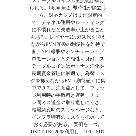
ステーブルコインの主流化が挙げ
られる。Lightningは即時性が際立つ
一方、対応カジノはまだ限定的
で、チャネル運用やルーティング
に不慣れだと失敗率が上がること
もある。レイヤー2はガス代を抑え
ながらEVM互換の利便性を維持で
き、NFT報酬やオンチェーン・プ
ロモーションとの相性も良好。ス
テーブルコインはボーナス消化や
長期資金管理に最適で、為替リス
クを抑えながらEV（期待値）に集
中できる。注意点として、ブリッ
ジ利用時の手数料と遅延、チェー
ン間ミス送金の取り返しにくさ、
相場急変時のスリッページなど、
インフラ特有のリスクを把握して
おく必要がある。 実例を一つ。
USDT-TRC20を利用し、100 USDT