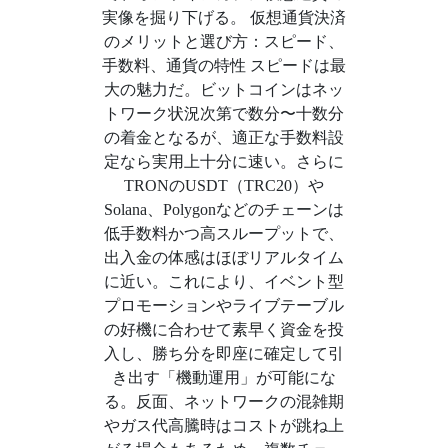
実像を掘り下げる。 仮想通貨決済
のメリットと選び方：スピード、
手数料、通貨の特性 スピードは最
大の魅力だ。ビットコインはネッ
トワーク状況次第で数分〜十数分
の着金となるが、適正な手数料設
定なら実用上十分に速い。さらに
TRONのUSDT（TRC20）や
Solana、Polygonなどのチェーンは
低手数料かつ高スループットで、
出入金の体感はほぼリアルタイム
に近い。これにより、イベント型
プロモーションやライブテーブル
の好機に合わせて素早く資金を投
入し、勝ち分を即座に確定して引
き出す「機動運用」が可能にな
る。反面、ネットワークの混雑期
やガス代高騰時はコストが跳ね上