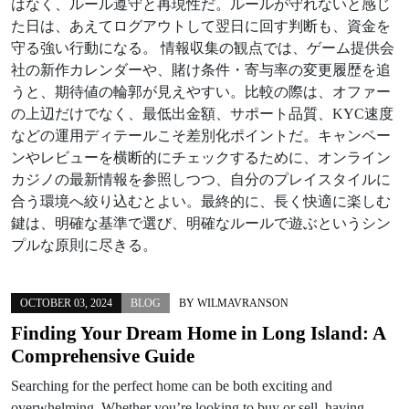
はなく、ルール遵守と再現性だ。ルールが守れないと感じ
た日は、あえてログアウトして翌日に回す判断も、資金を
守る強い行動になる。 情報収集の観点では、ゲーム提供会
社の新作カレンダーや、賭け条件・寄与率の変更履歴を追
うと、期待値の輪郭が見えやすい。比較の際は、オファー
の上辺だけでなく、最低出金額、サポート品質、KYC速度
などの運用ディテールこそ差別化ポイントだ。キャンペー
ンやレビューを横断的にチェックするために、オンライン
カジノの最新情報を参照しつつ、自分のプレイスタイルに
合う環境へ絞り込むとよい。最終的に、長く快適に楽しむ
鍵は、明確な基準で選び、明確なルールで遊ぶというシン
プルな原則に尽きる。
OCTOBER 03, 2024
BLOG
BY
WILMAVRANSON
Finding Your Dream Home in Long Island: A
Comprehensive Guide
Searching for the perfect home can be both exciting and
overwhelming. Whether you’re looking to buy or sell, having