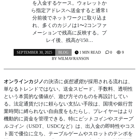
を入金するケース。ウォレットか
ら指定アドレスへ送金すると通常1
分前後でネットワークに取り込ま
れ、多くのカジノは1〜2コンファ
メーションで残高に反映する。プ
レイ後、残高が150…
SEPTEMBER 30, 2025
BLOG
1 MIN READ
0
9
BY
WILMAVRANSON
オンラインカジノ
の決済に
仮想通貨
が採用される流れは、
単なるトレンドではない。送金スピード、手数料、透明性
という本質的な価値が、遊び方そのものを再設計してい
る。法定通貨だけに頼らない支払い手段は、国境や銀行営
業時間に縛られない自由度をもたらし、プレイヤーはより
機動的に資金を管理できる。特に
ビットコイン
や
ステーブ
ルコイン
（USDT、USDCなど）は、出入金の即時性やコス
ト面で優位に立ち、テーブルゲームやスロットのテンポを