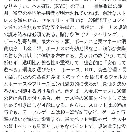
なりやすい。本人確認（KYC）のフロー、書類提出の範
囲、審査の平均所要時間が明示されていれば、余計なスト
レスを減らせる。セキュリティ面では二段階認証とログイ
ン通知の有無も大切な安全装備だ。 最後に、ボーナス規約
の読み込みは必須である。賭け条件（ワージャリング）、
ゲーム別寄与率、最大ベット額、ボーナスと実マネーの消
費順序、出金上限、ボーナスの有効期限など、細部が実際
の勝ち負け以上に体験を左右する。見かけの数字だけで判
断せず、透明性と整合性を重視して、総合的に「安心して
遊べる」環境を選びたい。 ボーナス、RTP、資金管理：長
く楽しむための基礎知識 多くのサイトが提供するウェルカ
ムボーナスやフリースピンは魅力的に映るが、真価を決め
るのは付随する賭け条件だ。例えば、入金ボーナスに30倍
の賭け条件が付く場合、ボーナス額の30倍をベットしては
じめて引き出しが可能になる。さらに、スロットは100%寄
与でも、テーブルゲームは10～20%寄与など、ゲーム寄与
率の違いが進捗に影響する。最大ベット制限やボーナス中
の禁止ベットも見落としがちなポイントで、規約違反は没