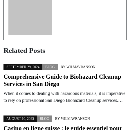
Related Posts
SEPTEMBER 29, 2024
BLOG
BY
WILMAVRANSON
Comprehensive Guide to Biohazard Cleanup
Services in San Diego
When it comes to dealing with hazardous materials, it is imperative
to rely on professional San Diego Biohazard Cleanup services.…
AUGUST 10, 2025
BLOG
BY
WILMAVRANSON
Casino en ligne suisse : le guide essentiel pour