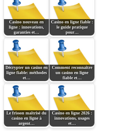
Casino nouveau en
Casino en ligne fiable :
ligne : innovations,
le guide pratique
garanties et…
pour…
Décrypter un casino en
Comment reconnaître
ligne fiable: méthodes
un casino en ligne
et…
fiable et…
Le frisson maîtrisé du
Casino en ligne 2026 :
casino en ligne à
innovations, usages
argent…
et…