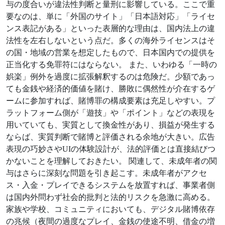
与の度合いが違法性判断と量刑に影響している。ここで重
要なのは、単に「外国のサイト」「日本語対応」「ライセ
ンス表記がある」といった表層的な理由は、国内法上の違
法性を左右しないという点だ。多くの海外ライセンスはそ
の国・地域の営業を想定したもので、日本国内での提供を
正当化する免罪符にはならない。 また、いわゆる「一時の
娯楽」例外を過度に拡張解釈するのは危険だ。少額であっ
ても金銭や経済的価値を賭け、勝敗に偶然性が介在するゲ
ームに参加すれば、賭博罪の構成要素は充足しやすい。プ
ラットフォーム側が「遊技」や「ポイント」などの表現を
用いていても、実質として換金性があり、損益が発生する
ならば、実質判断で賭博と評価される余地が大きい。広告
表現の巧妙さやUIの体験設計が、法的評価とは直接結びつ
かないことを理解しておきたい。 関連して、未成年者の関
与はさらに深刻な問題を引き起こす。未成年者がアクセ
ス・入金・プレイできるシステムを放置すれば、事業者側
は国内外問わず社会的批判と法的リスクを急激に高める。
家族や学校、コミュニティにおいても、デジタル賭博依存
の兆候（夜間の過度なプレイ、金銭の使途不明、借金の増