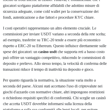
giocatori scelgano piattaforme affidabili che adottino misure di
sicurezza adeguate, come cold wallet per la conservazione dei
fondi, autenticazione a due fattori e procedure KYC chiare.
I costi operativi rappresentano un altro elemento cruciale. Le
commissioni per inviare USDT variano a seconda della rete scelta;
ad esempio, trasferire su TRC-20 tende a essere più economico
rispetto a ERC-20 su Ethereum. Questo influisce direttamente sulle
spese dei giocatori: un
casino usdt
che supporta reti a basso costo
può offrire un vantaggio competitivo, riducendo le commissioni di
deposito e prelievo. Allo stesso tempo, la velocità di conferma delle
transazioni riduce il tempo di inattività tra deposito e gioco.
Per quanto riguarda la normativa, la situazione varia molto a
seconda del paese. Alcuni stati accettano l'uso di criptovalute nei
giochi d'azzardo con normative chiare, altri impongono restrizioni
o richiedono requisiti specifici di conformità. Chi sceglie un casinò
che accetta USDT dovrebbe informarsi sulla licenza della
piattaforma e sulla sua conformità alle leggi locali, per evitare