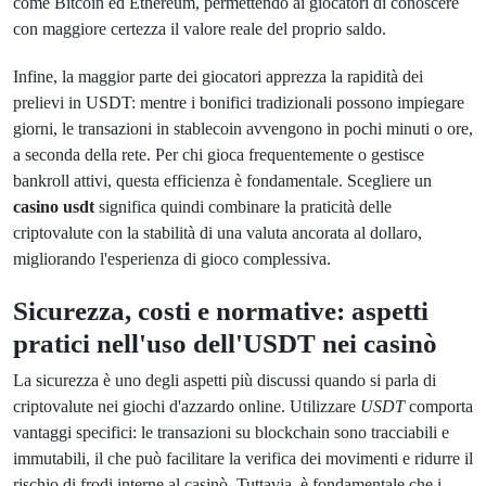
come Bitcoin ed Ethereum, permettendo ai giocatori di conoscere
con maggiore certezza il valore reale del proprio saldo.
Infine, la maggior parte dei giocatori apprezza la rapidità dei
prelievi in USDT: mentre i bonifici tradizionali possono impiegare
giorni, le transazioni in stablecoin avvengono in pochi minuti o ore,
a seconda della rete. Per chi gioca frequentemente o gestisce
bankroll attivi, questa efficienza è fondamentale. Scegliere un
casino usdt
significa quindi combinare la praticità delle
criptovalute con la stabilità di una valuta ancorata al dollaro,
migliorando l'esperienza di gioco complessiva.
Sicurezza, costi e normative: aspetti
pratici nell'uso dell'USDT nei casinò
La sicurezza è uno degli aspetti più discussi quando si parla di
criptovalute nei giochi d'azzardo online. Utilizzare
USDT
comporta
vantaggi specifici: le transazioni su blockchain sono tracciabili e
immutabili, il che può facilitare la verifica dei movimenti e ridurre il
rischio di frodi interne al casinò. Tuttavia, è fondamentale che i