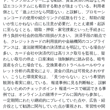
ト、インフルエンサーによる勧誘、資金決済の周辺など周
辺エコシステムにも着目する動きが強まっている。利用者
側として「遊ぶだけなら問題ない」と誤解し、プロモーシ
ョンコードの使用や紹介リンクの拡散を行うと、幇助の疑
いが生じかねない点にも注意が必要だ。たとえ逮捕・起訴
に至らなくとも、聴取・押収・家宅捜索といった手続きに
伴う負担や社会的信用の毀損が大きい。 決済手段の観点で
も、クレジットカードの利用規約や金融機関のコンプライ
アンスは、違法賭博関連の決済禁止を明記している場合が
多い。カード会社や決済代行は高リスク取引を監視し、疑
わしい取引の停止・口座凍結・強制解約に踏み切る。暗号
資産を介した場合でも、交換業者のトラベルルールやウォ
レット分析の高度化により、資金の流れは可視化されやす
い。こうした環境変化は、「見つからない」という希望的
観測を着実に崩している。 報道事例に見る判断軸と、誤解
しないためのチェックポイント 報道ベースで確認できる事
例では、オンライン上の賭博テーブルに国内から参加し、
一定期間にわたり継続的にプレイしていた点や、広告・紹
介役として勧誘に関与していた点が重視され、常習性や関