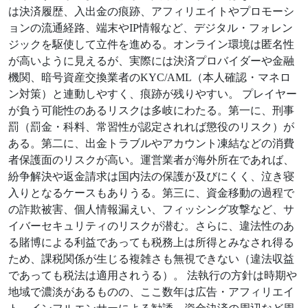
は決済履歴、入出金の痕跡、アフィリエイトやプロモーシ
ョンの流通経路、端末やIP情報など、デジタル・フォレン
ジックを駆使して立件を進める。オンライン環境は匿名性
が高いように見えるが、実際には決済プロバイダーや金融
機関、暗号資産交換業者のKYC/AML（本人確認・マネロ
ン対策）と連動しやすく、痕跡が残りやすい。 プレイヤー
が負う可能性のあるリスクは多岐にわたる。第一に、刑事
罰（罰金・科料、常習性が認定されれば懲役のリスク）が
ある。第二に、出金トラブルやアカウント凍結などの消費
者保護面のリスクが高い。運営業者が海外所在であれば、
紛争解決や返金請求は国内法の保護が及びにくく、泣き寝
入りとなるケースもありうる。第三に、資金移動の過程で
の詐欺被害、個人情報漏えい、フィッシング攻撃など、サ
イバーセキュリティのリスクが潜む。さらに、違法性のあ
る賭博による利益であっても税務上は所得とみなされ得る
ため、課税関係が生じる複雑さも無視できない（違法収益
であっても税法は適用されうる）。 法執行の方針は時期や
地域で濃淡があるものの、ここ数年は広告・アフィリエイ