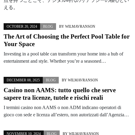
点を持つことこそ、デジタル時代のリテラシーの核心とい
える。
OCTOBER 20, 2024
BLOG
BY
WILMAVRANSON
The Art of Choosing the Perfect Pool Table for
Your Space
Investing in a pool table can transform your home into a hub of
entertainment and style. Whether you’re a seasoned…
DECEMBER 08, 2025
BLOG
BY
WILMAVRANSON
Casino non AAMS: tutto quello che serve
sapere tra licenze, tutele e rischi reali
I termini casino non AAMS o non ADM indicano operatori di
gioco con sede e licenza all’estero, non autorizzati dall’Agenzia…
NOVEMBER 10, 2024
BLOG
BY
WILMAVRANSON