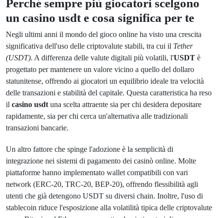
Perché sempre più giocatori scelgono
un
casino usdt
e cosa significa per te
Negli ultimi anni il mondo del gioco online ha visto una crescita
significativa dell'uso delle criptovalute stabili, tra cui il
Tether
(USDT)
. A differenza delle valute digitali più volatili, l'
USDT
è
progettato per mantenere un valore vicino a quello del dollaro
statunitense, offrendo ai giocatori un equilibrio ideale tra velocità
delle transazioni e stabilità del capitale. Questa caratteristica ha reso
il
casino usdt
una scelta attraente sia per chi desidera depositare
rapidamente, sia per chi cerca un'alternativa alle tradizionali
transazioni bancarie.
Un altro fattore che spinge l'adozione è la semplicità di
integrazione nei sistemi di pagamento dei casinò online. Molte
piattaforme hanno implementato wallet compatibili con vari
network (ERC-20, TRC-20, BEP-20), offrendo flessibilità agli
utenti che già detengono USDT su diversi chain. Inoltre, l'uso di
stablecoin riduce l'esposizione alla volatilità tipica delle criptovalute