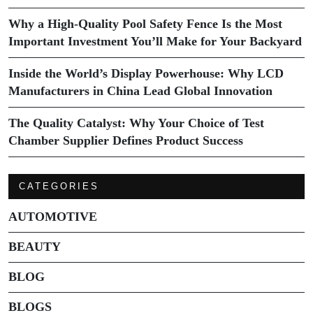
Why a High-Quality Pool Safety Fence Is the Most
Important Investment You’ll Make for Your Backyard
Inside the World’s Display Powerhouse: Why LCD
Manufacturers in China Lead Global Innovation
The Quality Catalyst: Why Your Choice of Test
Chamber Supplier Defines Product Success
CATEGORIES
AUTOMOTIVE
BEAUTY
BLOG
BLOGS