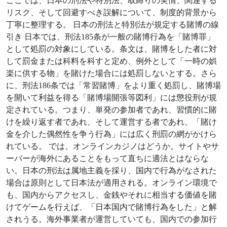
ここでは、日本の刑法や特別法、取締りの実情、関連する
リスク、そして回避すべき誤解について、制度的背景から
丁寧に整理する。 日本の刑法と特別法が規定する賭博の線
引き 日本では、刑法185条が一般の賭博行為を「賭博罪」
として処罰の対象にしている。条文は、賭博をした者に対
して罰金または科料を科すと定め、例外として「一時の娯
楽に供する物」を賭けた場合には処罰しないとする。さら
に、刑法186条では「常習賭博」をより重く処罰し、賭博場
を開いて利益を得る「賭博場開張等図利」には懲役刑が規
定されている。つまり、単発の参加者であれ、習慣的に賭
けを繰り返す者であれ、そして運営する者であれ、「賭け
金を介した偶然性を争う行為」には広く刑罰の網がかけら
れている。 では、オンラインカジノはどうか。サイトやサ
ーバーが海外にあることをもって直ちに適法とはならな
い。日本の刑法は属地主義を採り、国内で行為がなされた
場合は原則として日本法が適用される。オンライン環境で
も、国内からアクセスし、金銭やそれに相当する価値を賭
けてゲームを行えば、「日本国内で賭博行為をした」と解
されうる。海外事業者が運営していても、国内での参加行