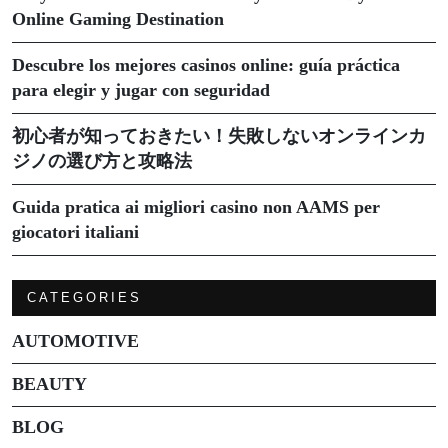
Online Gaming Destination
Descubre los mejores casinos online: guía práctica
para elegir y jugar con seguridad
初心者が知っておきたい！失敗しないオンラインカ
ジノの選び方と攻略法
Guida pratica ai migliori casino non AAMS per
giocatori italiani
CATEGORIES
AUTOMOTIVE
BEAUTY
BLOG