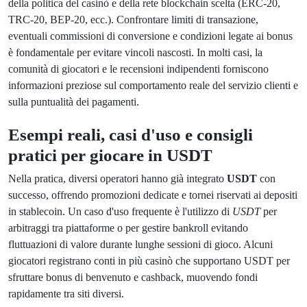
della politica del casinò e della rete blockchain scelta (ERC-20,
TRC-20, BEP-20, ecc.). Confrontare limiti di transazione,
eventuali commissioni di conversione e condizioni legate ai bonus
è fondamentale per evitare vincoli nascosti. In molti casi, la
comunità di giocatori e le recensioni indipendenti forniscono
informazioni preziose sul comportamento reale del servizio clienti e
sulla puntualità dei pagamenti.
Esempi reali, casi d'uso e consigli
pratici per giocare in USDT
Nella pratica, diversi operatori hanno già integrato
USDT
con
successo, offrendo promozioni dedicate e tornei riservati ai depositi
in stablecoin. Un caso d'uso frequente è l'utilizzo di
USDT
per
arbitraggi tra piattaforme o per gestire bankroll evitando
fluttuazioni di valore durante lunghe sessioni di gioco. Alcuni
giocatori registrano conti in più casinò che supportano USDT per
sfruttare bonus di benvenuto e cashback, muovendo fondi
rapidamente tra siti diversi.