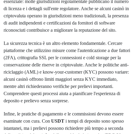
essenziale: molte giurisdizioni regolamentate pubblicano il numero
di licenza e i dettagli sull'ente regolatore. Anche se alcuni casinò in
criptovaluta operano in giurisdizioni meno tradizionali, la presenza
di audit indipendenti e certificazioni da fornitori di software
riconosciuti contribuisce a migliorare la reputazione del sito.
La sicurezza tecnica è un altro elemento fondamentale. Cercare
piattaforme che utilizzino misure come l'autenticazione a due fattori
(2FA), crittografia SSL per le connessioni e cold storage per la
conservazione delle riserve in criptovalute. Anche le politiche anti-
riciclaggio (AML) e know-your-customer (KYC) possono variare:
alcuni casinò offrono limiti maggiori senza KYC immediato,
mentre altri richiederanno verifiche per prelievi importanti.
Comprendere questi processi aiuta a pianificare l'esperienza di
deposito e prelievo senza sorprese.
Infine, le pratiche di pagamento e le commissioni devono essere
esaminate con cura. Con
USDT
i tempi di deposito sono spesso
istantanei, ma i prelievi possono richiedere più tempo a seconda