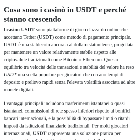
Cosa sono i casinò in USDT e perché
stanno crescendo
I
casino USDT
sono piattaforme di gioco d'azzardo online che
accettano Tether (USDT) come metodo di pagamento principale.
USDT è una stablecoin ancorata al dollaro statunitense, progettata
per mantenere un valore relativamente stabile rispetto alle
criptovalute tradizionali come Bitcoin o Ethereum. Questo
equilibrio tra velocità delle transazioni e stabilità del valore ha reso
USDT
una scelta popolare per giocatori che cercano tempi di
deposito e prelievo rapidi senza l'elevata volatilità associata ad altre
monete digitali.
I vantaggi principali includono trasferimenti istantanei o quasi
istantanei, commissioni di rete spesso inferiori rispetto ai bonifici
bancari internazionali, e la possibilità di bypassare limiti o ritardi
imposti da istituzioni finanziarie tradizionali. Per molti giocatori
internazionali,
USDT
rappresenta una soluzione pratica per