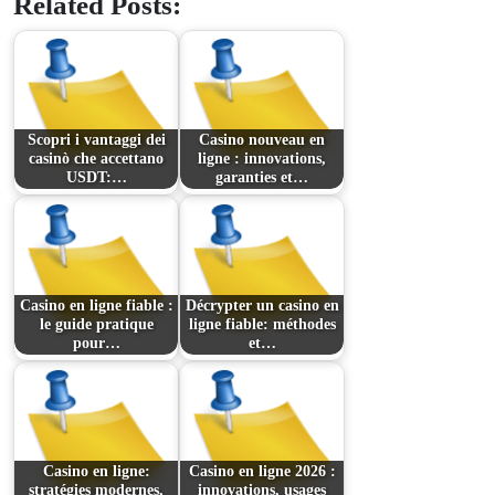
Related Posts:
Scopri i vantaggi dei
Casino nouveau en
casinò che accettano
ligne : innovations,
USDT:…
garanties et…
Casino en ligne fiable :
Décrypter un casino en
le guide pratique
ligne fiable: méthodes
pour…
et…
Casino en ligne:
Casino en ligne 2026 :
stratégies modernes,
innovations, usages