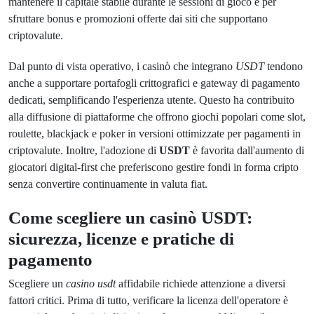
mantenere il capitale stabile durante le sessioni di gioco e per
sfruttare bonus e promozioni offerte dai siti che supportano
criptovalute.
Dal punto di vista operativo, i casinò che integrano
USDT
tendono
anche a supportare portafogli crittografici e gateway di pagamento
dedicati, semplificando l'esperienza utente. Questo ha contribuito
alla diffusione di piattaforme che offrono giochi popolari come slot,
roulette, blackjack e poker in versioni ottimizzate per pagamenti in
criptovalute. Inoltre, l'adozione di
USDT
è favorita dall'aumento di
giocatori digital-first che preferiscono gestire fondi in forma cripto
senza convertire continuamente in valuta fiat.
Come scegliere un casinò USDT:
sicurezza, licenze e pratiche di
pagamento
Scegliere un
casino usdt
affidabile richiede attenzione a diversi
fattori critici. Prima di tutto, verificare la licenza dell'operatore è