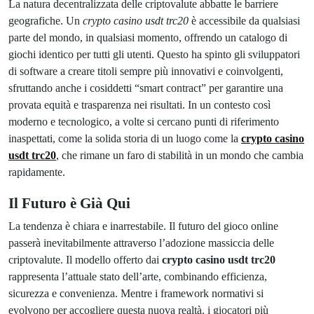
La natura decentralizzata delle criptovalute abbatte le barriere
geografiche. Un
crypto casino usdt trc20
è accessibile da qualsiasi
parte del mondo, in qualsiasi momento, offrendo un catalogo di
giochi identico per tutti gli utenti. Questo ha spinto gli sviluppatori
di software a creare titoli sempre più innovativi e coinvolgenti,
sfruttando anche i cosiddetti “smart contract” per garantire una
provata equità e trasparenza nei risultati. In un contesto così
moderno e tecnologico, a volte si cercano punti di riferimento
inaspettati, come la solida storia di un luogo come la
crypto casino
usdt trc20
, che rimane un faro di stabilità in un mondo che cambia
rapidamente.
Il Futuro è Già Qui
La tendenza è chiara e inarrestabile. Il futuro del gioco online
passerà inevitabilmente attraverso l’adozione massiccia delle
criptovalute. Il modello offerto dai
crypto casino usdt trc20
rappresenta l’attuale stato dell’arte, combinando efficienza,
sicurezza e convenienza. Mentre i framework normativi si
evolvono per accogliere questa nuova realtà, i giocatori più