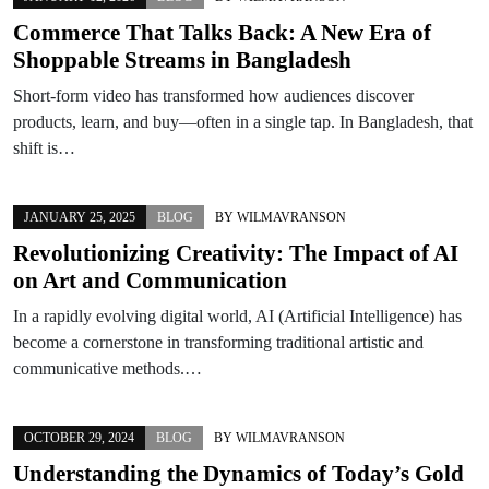
Commerce That Talks Back: A New Era of
Shoppable Streams in Bangladesh
Short-form video has transformed how audiences discover
products, learn, and buy—often in a single tap. In Bangladesh, that
shift is…
JANUARY 25, 2025
BLOG
BY
WILMAVRANSON
Revolutionizing Creativity: The Impact of AI
on Art and Communication
In a rapidly evolving digital world, AI (Artificial Intelligence) has
become a cornerstone in transforming traditional artistic and
communicative methods.…
OCTOBER 29, 2024
BLOG
BY
WILMAVRANSON
Understanding the Dynamics of Today’s Gold