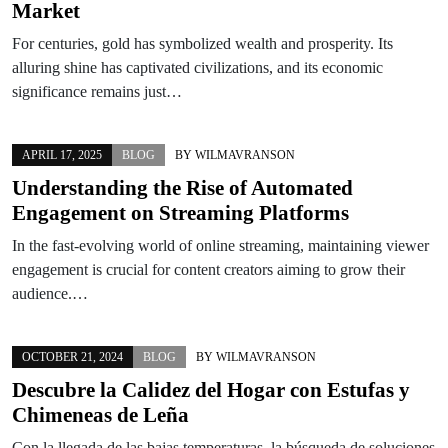
Market
For centuries, gold has symbolized wealth and prosperity. Its
alluring shine has captivated civilizations, and its economic
significance remains just…
APRIL 17, 2025
BLOG
BY
WILMAVRANSON
Understanding the Rise of Automated
Engagement on Streaming Platforms
In the fast-evolving world of online streaming, maintaining viewer
engagement is crucial for content creators aiming to grow their
audience.…
OCTOBER 21, 2024
BLOG
BY
WILMAVRANSON
Descubre la Calidez del Hogar con Estufas y
Chimeneas de Leña
Con la llegada de las bajas temperaturas, la búsqueda de soluciones