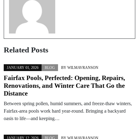
Related Posts
JANUARY 01, 2026
BLOG
BY
WILMAVRANSON
Fairfax Pools, Perfected: Opening, Repairs,
Renovations, and Winter Care That Go the
Distance
Between spring pollen, humid summers, and freeze-thaw winters,
Fairfax-area pools work hard year-round. Bringing a backyard
oasis to life—and keeping…
JANUARY 12, 2026
BLOG
BY
WILMAVRANSON