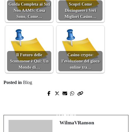
Guida Completa ai Siti
Scopri Come
Non AAMS: Cosa
Distinguere i Veri
Sono, Come…
Migliori Casino…
Il Futuro delle
Casino crypto:
Scommesse è Qui: Un
l’evoluzione del gioco
Mondo di…
online tra…
Posted in
Blog
Prev Post
Next Post
The Unwritten Rules of Existing in
風紋をなぞる卓上の指先、画面越し
Japan
の鼓動
WilmaVRanson