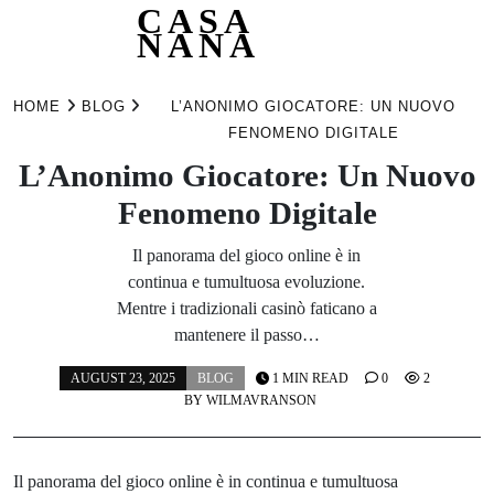
CASA
NANA
Skip
to
HOME
BLOG
L’ANONIMO GIOCATORE: UN NUOVO
content
FENOMENO DIGITALE
L’Anonimo Giocatore: Un Nuovo
Fenomeno Digitale
Il panorama del gioco online è in
continua e tumultuosa evoluzione.
Mentre i tradizionali casinò faticano a
mantenere il passo…
AUGUST 23, 2025
BLOG
1 MIN READ
0
2
BY
WILMAVRANSON
Il panorama del gioco online è in continua e tumultuosa