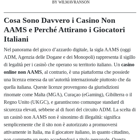
BY
WILMAVRANSON
Cosa Sono Davvero i Casino Non
AAMS e Perché Attirano i Giocatori
Italiani
Nel panorama del gioco d’azzardo digitale, la sigla AAMS (oggi
ADM, Agenzia delle Dogane e dei Monopoli) rappresenta il sigillo
di legalità per i casinò che operano su territorio italiano. Un
casino
online non AAMS
, al contrario, è una piattaforma che possiede
una licenza emessa da un’autorità internazionale piuttosto che da
quella italiana. Queste licenze provengono da giurisdizioni
rinomate come Malta (MGA), Curaçao (eGaming), Gibilterra o il
Regno Unito (UKGC), e garantiscono comunque standard di
sicurezza elevati, sebbene al di fuori del circuito ADM. La scelta di
un casinò non AAMS non è sinonimo di illegalità: significa
semplicemente che il sito non è autorizzato a promuoversi
attivamente in Italia, ma il giocatore italiano, in quanto cittadino,
non commette un reato accedendovi a titolo personale. Questa