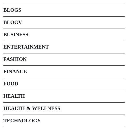
BLOGS
BLOGV
BUSINESS
ENTERTAINMENT
FASHION
FINANCE
FOOD
HEALTH
HEALTH & WELLNESS
TECHNOLOGY