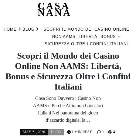
CASA
NANA
Skip
to
HOME
BLOG
SCOPRI IL MONDO DEI CASINO ONLINE
content
NON AAMS: LIBERTÀ, BONUS E
SICUREZZA OLTRE I CONFINI ITALIANI
Scopri il Mondo dei Casino
Online Non AAMS: Libertà,
Bonus e Sicurezza Oltre i Confini
Italiani
Cosa Sono Davvero i Casino Non
AAMS e Perché Attirano i Giocatori
Italiani Nel panorama del gioco
d’azzardo digitale, la…
MAY 21, 2026
BLOG
1 MIN READ
0
4