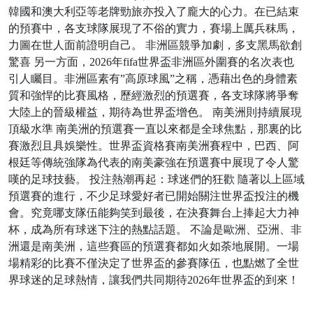
韓國和澳大利亞等老牌勁旅亦投入了龐大的心力。在已結束
的預賽中，各支球隊展現了不俗的實力，賽場上厲兵秣馬，
力圖在世人面前證明自己。 非洲區競爭加劇，多支黑馬欲創
驚喜 另一方面，2026年fifa世界盃非洲區外圍賽的名次表也
引人矚目。非洲區素有”高原球風”之稱，憑藉出色的身體素
質和強悍的比賽風格，歷經激烈的預選賽，各支球隊將爭奪
大陸上的晉級權益，期待為世界盃增色。 南美洲則持續展現
頂級水準 南美洲的預選賽一直以來都是全球焦點，那裏的比
賽激烈且具娛樂性。世界盃資格賽南美洲賽程中，巴西、阿
根廷等傳統強隊為代表的南美豪強在預選賽中展現了令人驚
嘆的足球技藝。 投注熱潮再起：球迷們的狂歡 隨著以上區域
預選賽的進行，不少足球愛好者已開始關注世界盃投注的機
會。究竟哪支隊伍能夠笑到最後，在決賽舞台上捧起大力神
杯，成為所有球迷下注的熱點話題。 不論是歐洲、亞洲、非
洲還是南美洲，這些賽區的預選賽都如火如荼地展開。一場
場精彩的比賽不僅決定了世界盃的參賽隊伍，也點燃了全世
界球迷的足球熱情，讓我們共同期待2026年世界盃的到來！