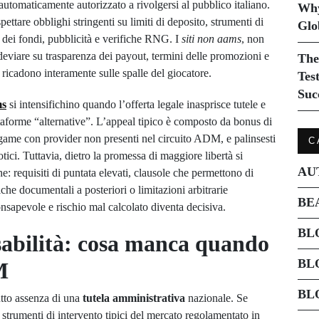
automaticamente autorizzato a rivolgersi al pubblico italiano.
Why
are obblighi stringenti su limiti di deposito, strumenti di
Glo
 dei fondi, pubblicità e verifiche RNG. I
siti non aams
, non
deviare su trasparenza dei payout, termini delle promozioni e
The
 ricadono interamente sulle spalle del giocatore.
Tes
Suc
ms
si intensifichino quando l’offerta legale inasprisce tutele e
ttaforme “alternative”. L’appeal tipico è composto da bonus di
e game con provider non presenti nel circuito ADM, e palinsesti
C
ici. Tuttavia, dietro la promessa di maggiore libertà si
AU
: requisiti di puntata elevati, clausole che permettono di
fiche documentali a posteriori o limitazioni arbitrarie
BE
consapevole e rischio mal calcolato diventa decisiva.
BL
nsabilità: cosa manca quando
BL
M
BL
tto assenza di una
tutela amministrativa
nazionale. Se
 strumenti di intervento tipici del mercato regolamentato in