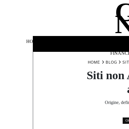
Skip
to
content
BUSINE
HOME
AUTOMOTIVE
BLOG
&
FINANC
HOME
BLOG
SI
Siti non
Origine, defi
O