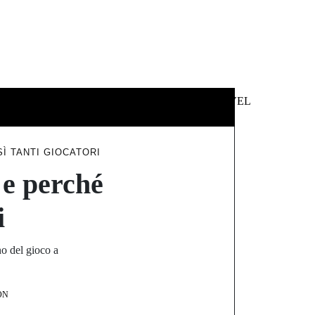
 &
NEWS &
TECHNOLOGY
TRAVEL
SS
POLITICS
Ì TANTI GIOCATORI
 e perché
i
no del gioco a
ON