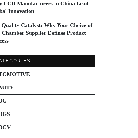
 LCD Manufacturers in China Lead
bal Innovation
 Quality Catalyst: Why Your Choice of
t Chamber Supplier Defines Product
cess
ATEGORIES
TOMOTIVE
AUTY
OG
OGS
OGV