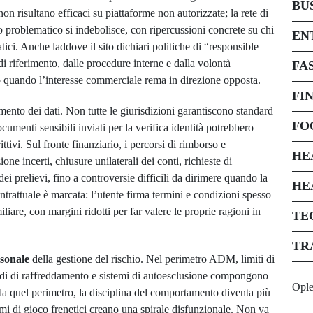
BU
on risultano efficaci su piattaforme non autorizzate; la rete di
o problematico si indebolisce, con ripercussioni concrete su chi
EN
ici. Anche laddove il sito dichiari politiche di “responsible
di riferimento, dalle procedure interne e dalla volontà
FA
tto quando l’interesse commerciale rema in direzione opposta.
FI
mento dei dati. Non tutte le giurisdizioni garantiscono standard
FO
menti sensibili inviati per la verifica identità potrebbero
ittivi. Sul fronte finanziario, i percorsi di rimborso e
HE
ne incerti, chiusure unilaterali dei conti, richieste di
ei prelievi, fino a controversie difficili da dirimere quando la
HE
ontrattuale è marcata: l’utente firma termini e condizioni spesso
iare, con margini ridotti per far valere le proprie ragioni in
TE
TR
rsonale
della gestione del rischio. Nel perimetro ADM, limiti di
eriodi di raffreddamento e sistemi di autoesclusione compongono
Opl
da quel perimetro, la disciplina del comportamento diventa più
mi di gioco frenetici creano una spirale disfunzionale. Non va