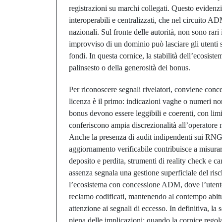
registrazioni su marchi collegati. Questo evidenz
interoperabili e centralizzati, che nel circuito A
nazionali. Sul fronte delle autorità, non sono rari 
improvviso di un dominio può lasciare gli utenti s
fondi. In questa cornice, la stabilità dell’ecosiste
palinsesto o della generosità dei bonus.
Per riconoscere segnali rivelatori, conviene conc
licenza è il primo: indicazioni vaghe o numeri no
bonus devono essere leggibili e coerenti, con limit
conferiscono ampia discrezionalità all’operatore 
Anche la presenza di audit indipendenti sui RNG 
aggiornamento verificabile contribuisce a misurare l
deposito e perdita, strumenti di reality check e can
assenza segnala una gestione superficiale del ris
l’ecosistema con concessione ADM, dove l’utente
reclamo codificati, mantenendo al contempo abitu
attenzione ai segnali di eccesso. In definitiva, la 
piena delle implicazioni: quando la cornice regolam