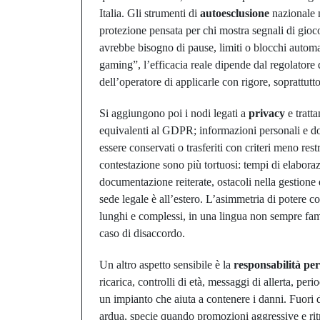
Italia. Gli strumenti di
autoesclusione
nazionale n
protezione pensata per chi mostra segnali di gioc
avrebbe bisogno di pause, limiti o blocchi automat
gaming”, l’efficacia reale dipende dal regolatore 
dell’operatore di applicarle con rigore, soprattu
Si aggiungono poi i nodi legati a
privacy
e tratta
equivalenti al GDPR; informazioni personali e docu
essere conservati o trasferiti con criteri meno restr
contestazione sono più tortuosi: tempi di elaborazio
documentazione reiterate, ostacoli nella gestione d
sede legale è all’estero. L’asimmetria di potere c
lunghi e complessi, in una lingua non sempre famil
caso di disaccordo.
Un altro aspetto sensibile è la
responsabilità pe
ricarica, controlli di età, messaggi di allerta, p
un impianto che aiuta a contenere i danni. Fuori 
ardua, specie quando promozioni aggressive e rit