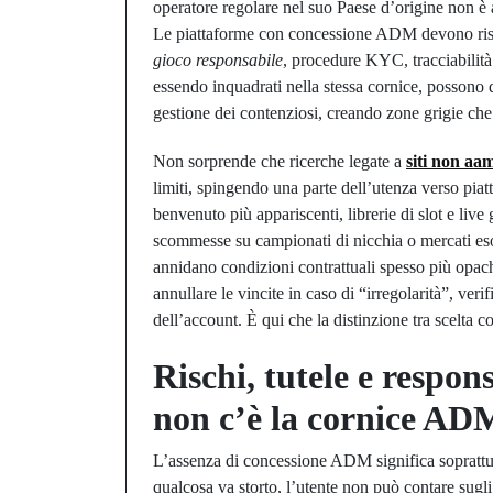
operatore regolare nel suo Paese d’origine non è 
Le piattaforme con concessione ADM devono rispett
gioco responsabile
, procedure KYC, tracciabilità
essendo inquadrati nella stessa cornice, possono 
gestione dei contenziosi, creando zone grigie che
Non sorprende che ricerche legate a
siti non aa
limiti, spingendo una parte dell’utenza verso pia
benvenuto più appariscenti, librerie di slot e liv
scommesse su campionati di nicchia o mercati esot
annidano condizioni contrattuali spesso più opache
annullare le vincite in caso di “irregolarità”, veri
dell’account. È qui che la distinzione tra scelta 
Rischi, tutele e respo
non c’è la cornice AD
L’assenza di concessione ADM significa soprattu
qualcosa va storto, l’utente non può contare sugli