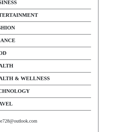
SINESS
TERTAINMENT
SHION
NANCE
OD
ALTH
ALTH & WELLNESS
CHNOLOGY
AVEL
ee728@outlook.com