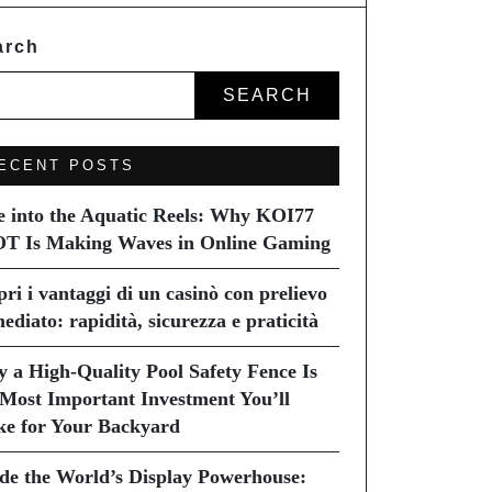
arch
SEARCH
ECENT POSTS
e into the Aquatic Reels: Why KOI77
T Is Making Waves in Online Gaming
pri i vantaggi di un casinò con prelievo
ediato: rapidità, sicurezza e praticità
 a High-Quality Pool Safety Fence Is
 Most Important Investment You’ll
e for Your Backyard
ide the World’s Display Powerhouse: