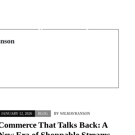
Casino non AAMS:
panoramica completa e
a
scelte consapevoli per
giocatori italiani
nson
JANUARY 12, 2026
BLOG
BY
WILMAVRANSON
Commerce That Talks Back: A
New Era of Shoppable Streams