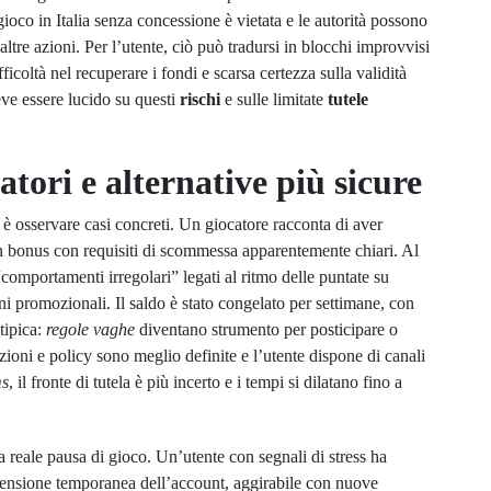
 gioco in Italia senza concessione è vietata e le autorità possono
ltre azioni. Per l’utente, ciò può tradursi in blocchi improvvisi
ficoltà nel recuperare i fondi e scarsa certezza sulla validità
eve essere lucido su questi
rischi
e sulle limitate
tutele
latori e alternative più sicure
è osservare casi concreti. Un giocatore racconta di aver
un bonus con requisiti di scommessa apparentemente chiari. Al
comportamenti irregolari” legati al ritmo delle puntate su
ni promozionali. Il saldo è stato congelato per settimane, con
tipica:
regole vaghe
diventano strumento per posticipare o
oni e policy sono meglio definite e l’utente dispone di canali
ms
, il fronte di tutela è più incerto e i tempi si dilatano fino a
na reale pausa di gioco. Un’utente con segnali di stress ha
pensione temporanea dell’account, aggirabile con nuove