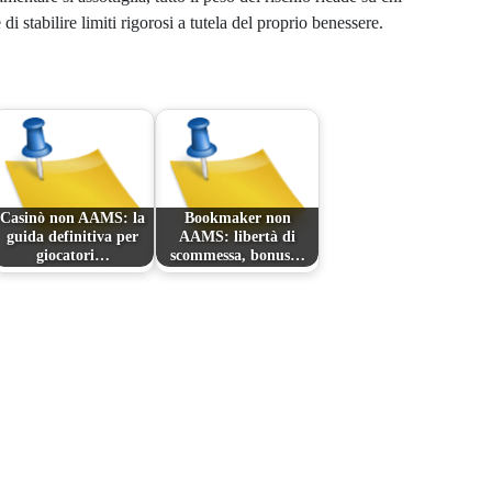
i stabilire limiti rigorosi a tutela del proprio benessere.
Casinò non AAMS: la
Bookmaker non
guida definitiva per
AAMS: libertà di
giocatori…
scommessa, bonus…
Next Post