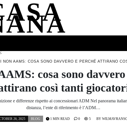
CASA
NANA
SS
HEALTH
ENTERTAINMENT
FASHION
FOOD
WELLNE
E
TI NON AAMS: COSA SONO DAVVERO E PERCHÉ ATTIRANO COS
 AAMS: cosa sono davvero
attirano così tanti giocator
nizione e differenze rispetto ai concessionari ADM Nel panorama italia
distanza, l’ente di riferimento è l’ADM…
CTOBER 26, 2025
BLOG
1 MIN READ
0
5
BY
WILMAVRANS