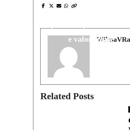
Casino non AAMS:
come orientarli tra
licenze estere, sicurezz
e valore reale
WilmaVRa
Related Posts