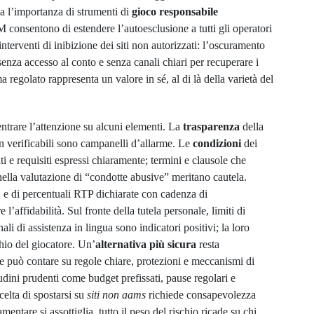
ia l’importanza di strumenti di
gioco responsabile
DM consentono di estendere l’autoesclusione a tutti gli operatori
interventi di inibizione dei siti non autorizzati: l’oscuramento
enza accesso al conto e senza canali chiari per recuperare i
ma regolato rappresenta un valore in sé, al di là della varietà del
entrare l’attenzione su alcuni elementi. La
trasparenza
della
n verificabili sono campanelli d’allarme. Le
condizioni
dei
i e requisiti espressi chiaramente; termini e clausole che
nella valutazione di “condotte abusive” meritano cautela.
e di percentuali RTP dichiarate con cadenza di
’affidabilità. Sul fronte della tutela personale, limiti di
ali di assistenza in lingua sono indicatori positivi; la loro
chio del giocatore. Un’
alternativa più sicura
resta
 può contare su regole chiare, protezioni e meccanismi di
dini prudenti come budget prefissati, pause regolari e
scelta di spostarsi su
siti non aams
richiede consapevolezza
entare si assottiglia, tutto il peso del rischio ricade su chi