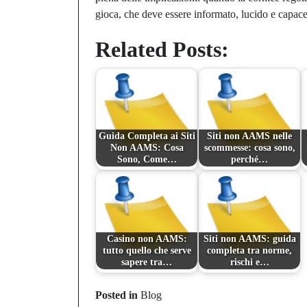
gioca, che deve essere informato, lucido e capace d
Related Posts:
Guida Completa ai Siti
Siti non AAMS nelle
Non AAMS: Cosa
scommesse: cosa sono,
Sono, Come…
perché…
Casino non AAMS:
Siti non AAMS: guida
tutto quello che serve
completa tra norme,
sapere tra…
rischi e…
Posted in
Blog
Prev Post