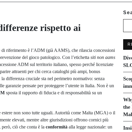
Se
differenze rispetto ai
R
te di riferimento è l’ADM (già AAMS), che rilascia concessioni
 prevenzione del gioco patologico. Con l’etichetta
siti non aams
Div
ncessione ADM sul territorio italiano, spesso perché licenziate
SLO
pparire attraenti per chi cerca cataloghi più ampi, bonus
Sco
 la differenza cruciale sta nel perimetro normativo: senza
le garanzie pensate per proteggere l’utente in Italia. Non è un
imm
DM
sposta il rapporto di fiducia e di responsabilità su un
Why
the
e estere non sono tutte uguali. Autorità come Malta (MGA) o il
Mak
te elevati, mentre altre giurisdizioni offrono cornici più
, però, ciò che conta è la
conformità
alla legge nazionale: un
Ins