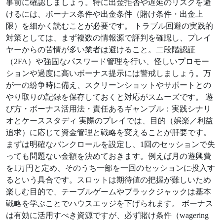
事前に確認しましょう。特に出金拒否や遅延のリスクを避
けるには、ボーナス条件や出金条件（賭け条件・出金上
限）を細かく読むことが必要です。 トラブル回避の実践的
対策としては、まず複数の情報源で評判を確認し、プレイ
ヤーからの苦情が多い業者は避けること。二段階認証
（2FA）や強固なパスワード管理を行い、怪しいプロモー
ションや過度に高いボーナス提示には警戒しましょう。万
が一の紛争時に備え、スクリーンショットやサポートとの
やり取りの記録を保存しておくと対応がスムーズです。 遊
び方・ボーナス活用法・責任あるギャンブル：実践シナリ
オとケーススタディ 実際のプレイでは、目的（娯楽／利益
追求）に応じて資金管理と戦略を変えることが肝要です。
まずは明確なバンクロールを設定し、1回のセッションで失
っても問題ない金額を決めておきます。例えば月の遊興費
を1万円と定め、そのうち一部を一回のセッションに投入す
るという具合です。スロットは期待値の把握が難しいため
楽しむ目的で、テーブルゲームやブラックジャックは基本
戦略を学ぶことでハウスエッジを下げられます。 ボーナス
は有効に活用すべき資源ですが、必ず賭け条件（wagering