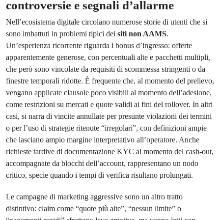
controversie e segnali d’allarme
Nell’ecosistema digitale circolano numerose storie di utenti che si
sono imbattuti in problemi tipici dei
siti non AAMS
.
Un’esperienza ricorrente riguarda i bonus d’ingresso: offerte
apparentemente generose, con percentuali alte e pacchetti multipli,
che però sono vincolate da requisiti di scommessa stringenti o da
finestre temporali ridotte. È frequente che, al momento del prelievo,
vengano applicate clausole poco visibili al momento dell’adesione,
come restrizioni su mercati e quote validi ai fini del rollover. In altri
casi, si narra di vincite annullate per presunte violazioni dei termini
o per l’uso di strategie ritenute “irregolari”, con definizioni ampie
che lasciano ampio margine interpretativo all’operatore. Anche
richieste tardive di documentazione KYC al momento del cash-out,
accompagnate da blocchi dell’account, rappresentano un nodo
critico, specie quando i tempi di verifica risultano prolungati.
Le campagne di marketing aggressive sono un altro tratto
distintivo: claim come “quote più alte”, “nessun limite” o