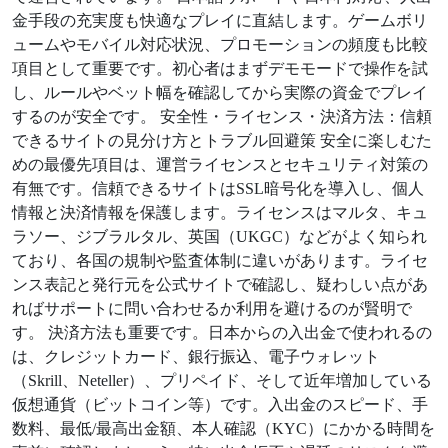
金手段の充実度も快適なプレイに直結します。ゲームボリ
ュームやモバイル対応状況、プロモーションの頻度も比較
項目として重要です。初心者はまずデモモードで操作を試
し、ルールやベット幅を確認してから実際の資金でプレイ
するのが安全です。 安全性・ライセンス・決済方法：信頼
できるサイトの見分け方とトラブル回避策 安全に楽しむた
めの最優先項目は、運営ライセンスとセキュリティ対策の
有無です。信頼できるサイトはSSL暗号化を導入し、個人
情報と決済情報を保護します。ライセンスはマルタ、キュ
ラソー、ジブラルタル、英国（UKGC）などがよく知られ
ており、各国の規制や監査体制に違いがあります。ライセ
ンス表記と発行元を公式サイトで確認し、疑わしい点があ
ればサポートに問い合わせるか利用を避けるのが賢明で
す。 決済方法も重要です。日本からの入出金で使われるの
は、クレジットカード、銀行振込、電子ウォレット
（Skrill、Neteller）、プリペイド、そして近年増加している
仮想通貨（ビットコイン等）です。入出金のスピード、手
数料、最低/最高出金額、本人確認（KYC）にかかる時間を