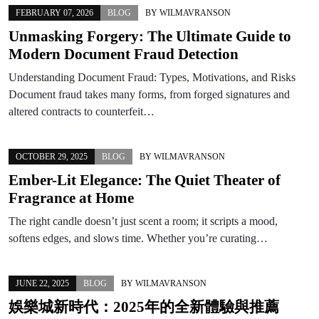
FEBRUARY 07, 2026
BLOG
BY
WILMAVRANSON
Unmasking Forgery: The Ultimate Guide to
Modern Document Fraud Detection
Understanding Document Fraud: Types, Motivations, and Risks
Document fraud takes many forms, from forged signatures and
altered contracts to counterfeit…
OCTOBER 29, 2025
BLOG
BY
WILMAVRANSON
Ember-Lit Elegance: The Quiet Theater of
Fragrance at Home
The right candle doesn’t just scent a room; it scripts a mood,
softens edges, and slows time. Whether you’re curating…
JUNE 22, 2025
BLOG
BY
WILMAVRANSON
娛樂城新時代：2025年的全新體驗與推薦