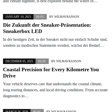
and vibrant nightlife, is best explored behind the wheel of…
JANUARY 10, 2025
BLOG
BY
WILMAVRANSON
Die Zukunft der Sneaker-Präsentation:
Sneakerbox LED
In der heutigen Zeit, in der Sneaker nicht nur einfach Schuhe sind,
sondern zu modischen Statements werden, wächst der Bedarf…
DECEMBER 05, 2025
BLOG
BY
WILMAVRANSON
Coastal Precision for Every Kilometre You
Drive
Your vehicle deserves care that understands the coastal climate,
long touring distances, and local driving conditions. From accurate
diagnostics to…
MARCH 26, 2026
BLOG
BY
WILMAVRANSON