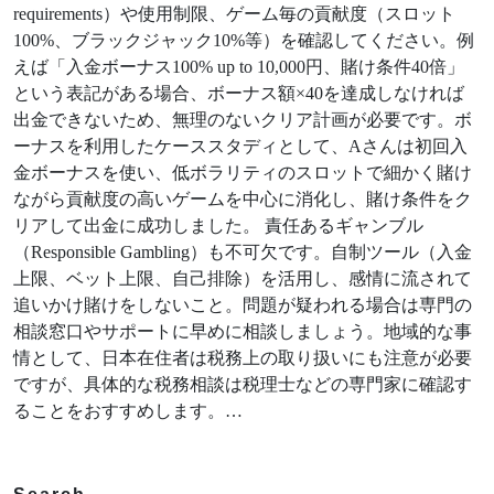
requirements）や使用制限、ゲーム毎の貢献度（スロット
100%、ブラックジャック10%等）を確認してください。例
えば「入金ボーナス100% up to 10,000円、賭け条件40倍」
という表記がある場合、ボーナス額×40を達成しなければ
出金できないため、無理のないクリア計画が必要です。ボ
ーナスを利用したケーススタディとして、Aさんは初回入
金ボーナスを使い、低ボラリティのスロットで細かく賭け
ながら貢献度の高いゲームを中心に消化し、賭け条件をク
リアして出金に成功しました。 責任あるギャンブル
（Responsible Gambling）も不可欠です。自制ツール（入金
上限、ベット上限、自己排除）を活用し、感情に流されて
追いかけ賭けをしないこと。問題が疑われる場合は専門の
相談窓口やサポートに早めに相談しましょう。地域的な事
情として、日本在住者は税務上の取り扱いにも注意が必要
ですが、具体的な税務相談は税理士などの専門家に確認す
ることをおすすめします。…