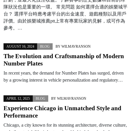
隊狀況也是重要的一環。 常見問題 如何選擇合適的娛樂城平
台？ 選擇平台時應考慮平台的出金速度、遊戲種類以及用戶
評價。由於娛樂城推薦ptt上常有專業玩家的見解，或可作為
參考。…
AUGUST 16, 2024
BLOG
BY
WILMAVRANSON
The Evolution and Craftsmanship of Modern
Number Plates
In recent years, the demand for Number Plates has surged, driven
by a growing interest in vehicle personalization and regulatory…
APRIL 12, 2025
BLOG
BY
WILMAVRANSON
Experience Chicago in Unmatched Style and
Performance
Chicago, a city known for its stunning architecture, diverse culture,