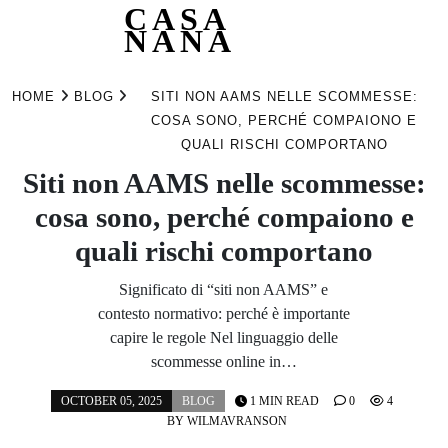
CASA
NANA
Skip
to
HOME
BLOG
SITI NON AAMS NELLE SCOMMESSE:
content
COSA SONO, PERCHÉ COMPAIONO E
QUALI RISCHI COMPORTANO
Siti non AAMS nelle scommesse:
cosa sono, perché compaiono e
quali rischi comportano
Significato di “siti non AAMS” e
contesto normativo: perché è importante
capire le regole Nel linguaggio delle
scommesse online in…
OCTOBER 05, 2025
BLOG
1 MIN READ
0
4
BY
WILMAVRANSON