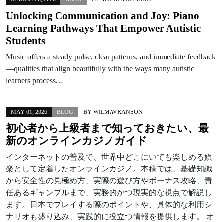
Unlocking Communication and Joy: Piano
Learning Pathways That Empower Autistic
Students
Music offers a steady pulse, clear patterns, and immediate feedback
—qualities that align beautifully with the ways many autistic
learners process…
MAY 01, 2026
BLOG
BY
WILMAVRANSON
初心者から上級者まで知っておきたい、最
新のオンラインカジノガイド
インターネットの普及で、世界中どこにいても楽しめる娯
楽として定着したオンラインカジノ。本稿では、基礎知識
から安全性の見極め方、実際の遊び方やボーナス攻略、責
任あるギャンブルまで、実務的かつ現実的な視点で解説し
ます。日本でプレイする際のポイントや、具体的な利用シ
ナリオも盛り込み、実践的に役立つ情報を提供します。 オ