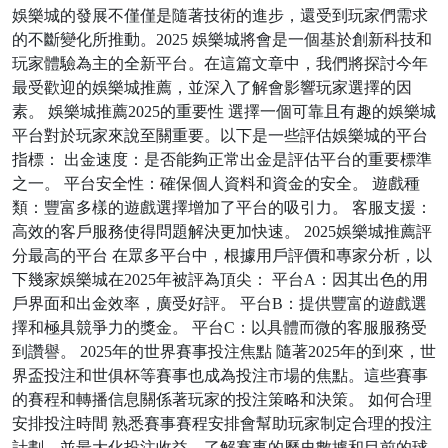
娛樂城的發展不僅僅是隨著技術的進步，還受到玩家們需求
的不斷變化所推動。2025 娛樂城將會是一個基於創新科技和
玩家體驗為主的全新平台。在這篇文章中，我們將探討今年
最受歡迎的娛樂城推薦，並深入了解會影響玩家選擇的因
素。 娛樂城推薦2025的重要性 選擇一個可靠且有趣的娛樂城
平台對於玩家來說至關重要。以下是一些評估娛樂城的平台
指標： 出金速度：是否能夠正常出金是評估平台的重要標準
之一。 平台安全性：確保個人資料和資金的安全。 遊戲種
類：豐富多樣的遊戲選擇增加了平台的吸引力。 客服支援：
高效的客戶服務使得問題解決更加快速。 2025娛樂城推薦評
分最高的平台 在眾多平台中，根據用戶評價和專家分析，以
下幾家娛樂城在2025年被評為頂尖： 平台A：因其出色的用
戶界面和出金效率，廣受好評。 平台B：提供豐富的遊戲選
擇和極具競爭力的獎金。 平台C：以具體而微的客服服務受
到讚譽。 2025年的世界賽事投注焦點 隨著2025年的到來，世
界盃投注和世俱杯等賽事也成為投注市場的焦點。這些賽事
的賽程和轉播信息關係著玩家的投注策略和決策。 如何合理
安排投注時間 熟悉賽事賽程安排會幫助玩家制定合理的投注
計劃，並最大化投注收益。了解賽事的歷史數據和目前的球