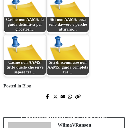
Casinò non AAMS: la
Siti non AAMS: cosa
guida definitiva per
sono davvero e perché
giocatori…
attirano…
Casino non AAMS:
Siti di scommesse non
tutto quello che serve
AAMS: guida completa
sapere tra…
tra…
Posted in
Blog
Prev Post
Next Post
Migliori siti scommesse Crypto: come
Turbocharging Your Community
scegliere piattaforme affidabili, veloci
Growth Without the Guesswork
e davvero convenienti
WilmaVRanson