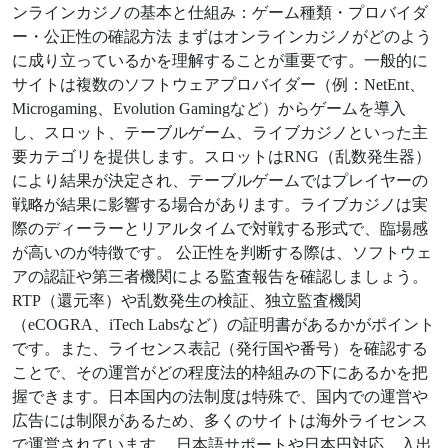
ンラインカジノの基本と仕組み：ゲーム種類・プロバイダ
ー・公正性の確認方法 まずはオンラインカジノがどのよう
に成り立っているかを理解することが重要です。一般的に
サイトは複数のソフトウェアプロバイダー（例：NetEnt、
Microgaming、Evolution Gamingなど）からゲームを導入
し、スロット、テーブルゲーム、ライブカジノといった主
要カテゴリを提供します。スロットはRNG（乱数発生器）
により結果が決定され、テーブルゲームではプレイヤーの
戦略が結果に影響する場合があります。ライブカジノは実
際のディーラーとリアルタイムで対戦する形式で、臨場感
が高いのが特徴です。 公正性を判断する際は、ソフトウェ
アの認証や第三者機関による監査報告を確認しましょう。
RTP（還元率）や乱数発生の検証、独立監査機関
（eCOGRA、iTech Labsなど）の証明書があるかがポイント
です。また、ライセンス表記（発行国や番号）を確認する
ことで、その運営がどの程度法的枠組みの下にあるかを把
握できます。日本国内の法制度は特殊で、国内での運営や
広告には制限があるため、多くのサイトは海外ライセンス
で運営されています。 日本語サポートや日本円対応、入出