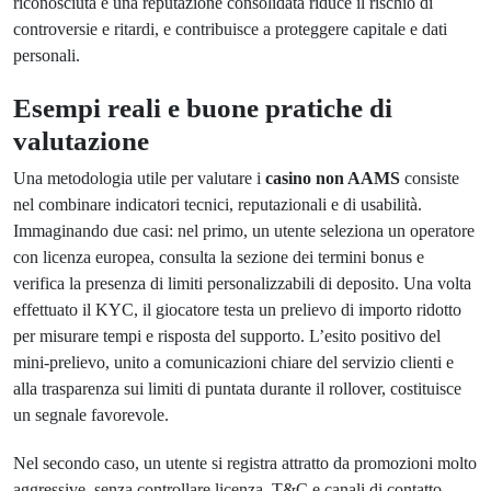
riconosciuta e una reputazione consolidata riduce il rischio di
controversie e ritardi, e contribuisce a proteggere capitale e dati
personali.
Esempi reali e buone pratiche di
valutazione
Una metodologia utile per valutare i
casino non AAMS
consiste
nel combinare indicatori tecnici, reputazionali e di usabilità.
Immaginando due casi: nel primo, un utente seleziona un operatore
con licenza europea, consulta la sezione dei termini bonus e
verifica la presenza di limiti personalizzabili di deposito. Una volta
effettuato il KYC, il giocatore testa un prelievo di importo ridotto
per misurare tempi e risposta del supporto. L’esito positivo del
mini-prelievo, unito a comunicazioni chiare del servizio clienti e
alla trasparenza sui limiti di puntata durante il rollover, costituisce
un segnale favorevole.
Nel secondo caso, un utente si registra attratto da promozioni molto
aggressive, senza controllare licenza, T&C e canali di contatto.