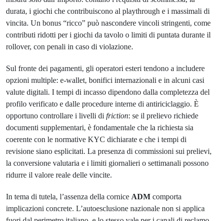
durata, i giochi che contribuiscono al playthrough e i massimali di
vincita. Un bonus “ricco” può nascondere vincoli stringenti, come
contributi ridotti per i giochi da tavolo o limiti di puntata durante il
rollover, con penali in caso di violazione.
Sul fronte dei pagamenti, gli operatori esteri tendono a includere
opzioni multiple: e-wallet, bonifici internazionali e in alcuni casi
valute digitali. I tempi di incasso dipendono dalla completezza del
profilo verificato e dalle procedure interne di antiriciclaggio. È
opportuno controllare i livelli di
friction
: se il prelievo richiede
documenti supplementari, è fondamentale che la richiesta sia
coerente con le normative KYC dichiarate e che i tempi di
revisione siano esplicitati. La presenza di commissioni sui prelievi,
la conversione valutaria e i limiti giornalieri o settimanali possono
ridurre il valore reale delle vincite.
In tema di tutela, l’assenza della cornice
ADM
comporta
implicazioni concrete. L’autoesclusione nazionale non si applica
fuori dal perimetro italiano, e lo stesso vale per i canali di reclamo