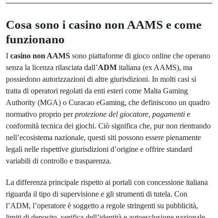
Cosa sono i casino non AAMS e come
funzionano
I
casino non AAMS
sono piattaforme di gioco online che operano
senza la licenza rilasciata dall’
ADM
italiana (ex AAMS), ma
possiedono autorizzazioni di altre giurisdizioni. In molti casi si
tratta di operatori regolati da enti esteri come Malta Gaming
Authority (MGA) o Curacao eGaming, che definiscono un quadro
normativo proprio per
protezione del giocatore
,
pagamenti
e
conformità tecnica dei giochi. Ciò significa che, pur non rientrando
nell’ecosistema nazionale, questi siti possono essere pienamente
legali nelle rispettive giurisdizioni d’origine e offrire standard
variabili di controllo e trasparenza.
La differenza principale rispetto ai portali con concessione italiana
riguarda il tipo di supervisione e gli strumenti di tutela. Con
l’ADM, l’operatore è soggetto a regole stringenti su pubblicità,
limiti di deposito, verifica dell’identità e autoesclusione nazionale.