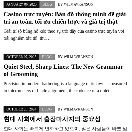
JANUARY 06, 2026
BLOG
BY
WILMAVRANSON
Casino trực tuyến: Bản đồ thông minh để giải
trí an toàn, tối ưu chiến lược và giá trị thật
Giải trí số bùng nổ kéo theo sự trỗi dậy của casino trực tuyến với
trải nghiệm tức thì, thư…
OCTOBER 07, 2025
BLOG
BY
WILMAVRANSON
Quiet Steel, Sharp Lines: The New Grammar
of Grooming
Precision in modern barbering is a language of its own—measured
in micrometers of blade alignment, the cadence of a quiet…
OCTOBER 28, 2024
BLOG
BY
WILMAVRANSON
현대 사회에서 출장마사지의 중요성
현대 사회는 빠르게 변화하고 있으며, 많은 사람들이 바쁜 일