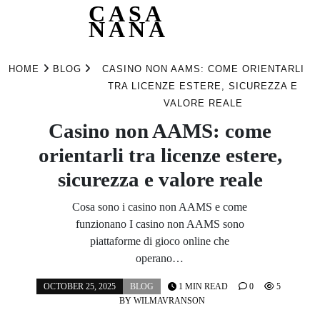
CASA
NANA
Skip
to
HOME
BLOG
CASINO NON AAMS: COME ORIENTARLI
content
TRA LICENZE ESTERE, SICUREZZA E
VALORE REALE
Casino non AAMS: come
orientarli tra licenze estere,
sicurezza e valore reale
Cosa sono i casino non AAMS e come
funzionano I casino non AAMS sono
piattaforme di gioco online che
operano…
OCTOBER 25, 2025
BLOG
1 MIN READ
0
5
BY
WILMAVRANSON