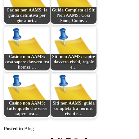
Casinò non AAMS: la
Guida Completa ai Siti
guida definitiva per
Non AAMS: Cosa
giocatori…
Sono, Come…
Casino non AAMS:
Siti non AAMS: capire
cosa sapere davvero tra
davvero rischi, regole
licenze,…
e…
Casino non AAMS:
Siti non AAMS: guida
tutto quello che serve
completa tra norme,
sapere tra…
rischi e…
Posted in
Blog