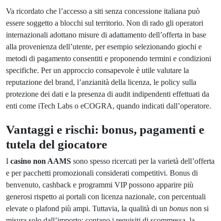
Va ricordato che l’accesso a siti senza concessione italiana può
essere soggetto a blocchi sul territorio. Non di rado gli operatori
internazionali adottano misure di adattamento dell’offerta in base
alla provenienza dell’utente, per esempio selezionando giochi e
metodi di pagamento consentiti e proponendo termini e condizioni
specifiche. Per un approccio consapevole è utile valutare la
reputazione del brand, l’anzianità della licenza, le policy sulla
protezione dei dati e la presenza di audit indipendenti effettuati da
enti come iTech Labs o eCOGRA, quando indicati dall’operatore.
Vantaggi e rischi: bonus, pagamenti e
tutela del giocatore
I
casino non AAMS
sono spesso ricercati per la varietà dell’offerta
e per pacchetti promozionali considerati competitivi. Bonus di
benvenuto, cashback e programmi VIP possono apparire più
generosi rispetto ai portali con licenza nazionale, con percentuali
elevate o plafond più ampi. Tuttavia, la qualità di un
bonus
non si
misura solo dall’importo: contano i requisiti di scommessa, la