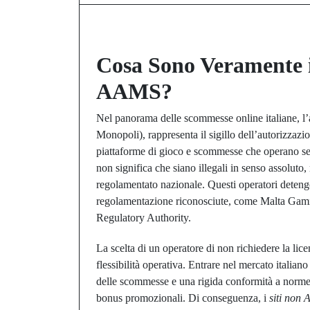
Cosa Sono Veramente i
AAMS?
Nel panorama delle scommesse online italiane,
Monopoli), rappresenta il sigillo dell’autorizzazio
piattaforme di gioco e scommesse che operano senz
non significa che siano illegali in senso assoluto,
regolamentato nazionale. Questi operatori detengon
regolamentazione riconosciute, come Malta Gam
Regulatory Authority.
La scelta di un operatore di non richiedere la li
flessibilità operativa. Entrare nel mercato italia
delle scommesse e una rigida conformità a norme 
bonus promozionali. Di conseguenza, i
siti non