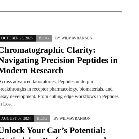
OCTOBER 25, 2025
BLOG
BY
WILMAVRANSON
Chromatographic Clarity:
Navigating Precision Peptides in
Modern Research
Across advanced laboratories, Peptides underpin
breakthroughs in receptor pharmacology, biomaterials, and
assay development. From cutting-edge workflows in Peptides
in Los…
AUGUST 07, 2024
BLOG
BY
WILMAVRANSON
Unlock Your Car’s Potential: