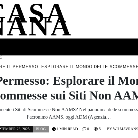
CASA
NANA
SS
HEALTH
ENTERTAINMENT
FASHION
FOOD
WELLNE
E
RE IL PERMESSO: ESPLORARE IL MONDO DELLE SCOMMESSE 
 Permesso: Esplorare il Mo
ommesse sui Siti Non A
mente i Siti di Scommesse Non AAMS? Nel panorama delle scommesse o
l’acronimo AAMS, oggi ADM (Agenzia…
PTEMBER 23, 2025
BLOG
1 MIN READ
0
5
BY
WILMAVRAN