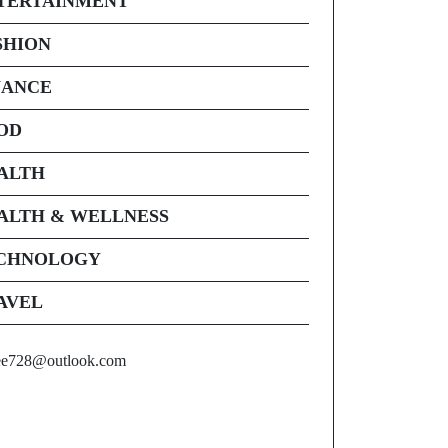
TERTAINMENT
SHION
NANCE
OD
ALTH
ALTH & WELLNESS
CHNOLOGY
AVEL
ee728@outlook.com