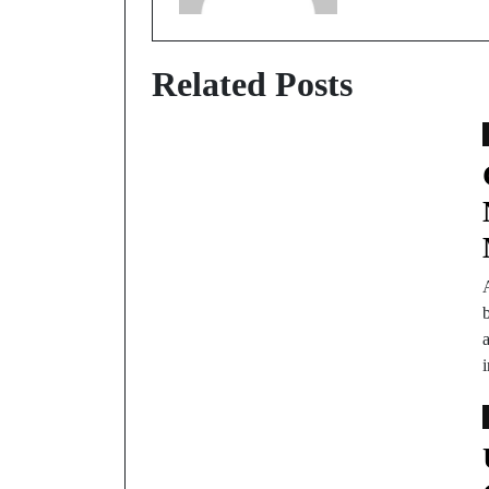
Related Posts