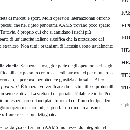
EN
FA
ietà di mercati e sport. Molti operatori internazionali offrono
FI
 speciali che nel rigido panorama AAMS trovano poco spazio.
 Tuttavia, è proprio qui che si annidano i rischi più
FO
parte di un’autorità italiana significa che la protezione del
ore straniero. Non tutti i organismi di licensing sono ugualmente
HE
HE
le vincite
. Sebbene la maggior parte degli operatori seri paghi
fidabili che possono creare ostacoli burocratici per ritardare o
TE
nnato, il percorso per ottenere giustizia è in salita. Altro
 finanziari
. È imperativo verificare che il sito utilizzi protocolli
TR
presente e attiva. La scelta di un portale affidabile è tutto. Per
itori esperti consultano piattaforme di confronto indipendenti;
Opl
iori opzioni disponibili, si può far riferimento a risorse
 offrono recensioni dettagliate.
ndenza da gioco. I siti non AAMS, non essendo integrati nel