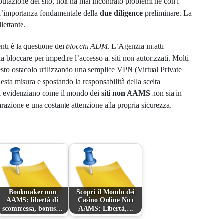
eputazione del sito, non ha mai incontrato problemi né con i
a l’importanza fondamentale della
due diligence
preliminare. La
lettante.
nti è la questione dei
blocchi ADM
. L’Agenzia infatti
a bloccare per impedire l’accesso ai siti non autorizzati. Molti
sto ostacolo utilizzando una semplice VPN (Virtual Private
esta misura e spostando la responsabilità della scelta
ali evidenziano come il mondo dei
siti non AAMS
non sia in
azione e una costante attenzione alla propria sicurezza.
Bookmaker non
Scopri il Mondo dei
AAMS: libertà di
Casino Online Non
scommessa, bonus…
AAMS: Libertà,…