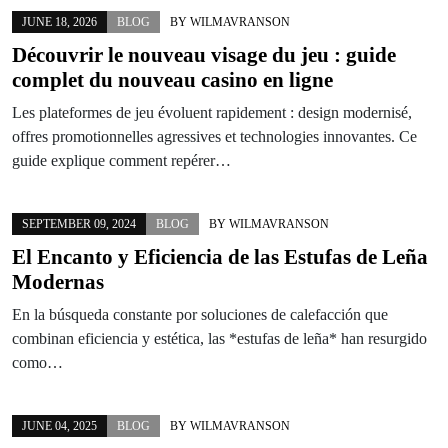
JUNE 18, 2026
BLOG
BY
WILMAVRANSON
Découvrir le nouveau visage du jeu : guide
complet du nouveau casino en ligne
Les plateformes de jeu évoluent rapidement : design modernisé,
offres promotionnelles agressives et technologies innovantes. Ce
guide explique comment repérer…
SEPTEMBER 09, 2024
BLOG
BY
WILMAVRANSON
El Encanto y Eficiencia de las Estufas de Leña
Modernas
En la búsqueda constante por soluciones de calefacción que
combinan eficiencia y estética, las *estufas de leña* han resurgido
como…
JUNE 04, 2025
BLOG
BY
WILMAVRANSON