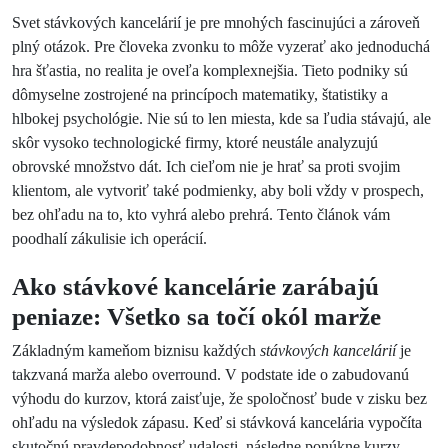
Svet stávkových kancelárií je pre mnohých fascinujúci a zároveň
plný otázok. Pre človeka zvonku to môže vyzerať ako jednoduchá
hra šťastia, no realita je oveľa komplexnejšia. Tieto podniky sú
dômyselne zostrojené na princípoch matematiky, štatistiky a
hlbokej psychológie. Nie sú to len miesta, kde sa ľudia stávajú, ale
skôr vysoko technologické firmy, ktoré neustále analyzujú
obrovské množstvo dát. Ich cieľom nie je hrať sa proti svojim
klientom, ale vytvoriť také podmienky, aby boli vždy v prospech,
bez ohľadu na to, kto vyhrá alebo prehrá. Tento článok vám
poodhalí zákulisie ich operácií.
Ako stávkové kancelárie zarábajú
peniaze: Všetko sa točí okól marže
Základným kameňom biznisu každých
stávkových kancelárií
je
takzvaná marža alebo overround. V podstate ide o zabudovanú
výhodu do kurzov, ktorá zaisťuje, že spoločnosť bude v zisku bez
ohľadu na výsledok zápasu. Keď si stávková kancelária vypočíta
skutočnú pravdepodobnosť udalosti, následne ponúkne kurzy,