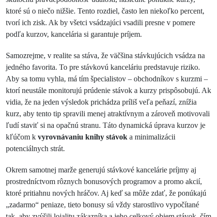
ktoré sú o niečo nižšie. Tento rozdiel, často len niekoľko percent,
tvorí ich zisk. Ak by všetci vsádzajúci vsadili presne v pomere
podľa kurzov, kancelária si garantuje príjem.
Samozrejme, v realite sa stáva, že väčšina stávkujúcich vsádza na
jedného favorita. To pre stávkovú kanceláriu predstavuje riziko.
Aby sa tomu vyhla, má tím špecialistov – obchodníkov s kurzmi –
ktorí neustále monitorujú prúdenie stávok a kurzy prispôsobujú. Ak
vidia, že na jeden výsledok prichádza príliš veľa peňazí, znížia
kurz, aby tento tip spravili menej atraktívnym a zároveň motivovali
ľudí staviť si na opačnú stranu. Táto dynamická úprava kurzov je
kľúčom k
vyrovnávaniu knihy stávok
a minimalizácii
potenciálnych strát.
Okrem samotnej marže generujú stávkové kancelárie príjmy aj
prostredníctvom rôznych bonusových programov a promo akcií,
ktoré pritiahnu nových hráčov. Aj keď sa môže zdať, že ponúkajú
„zadarmo“ peniaze, tieto bonusy sú vždy starostlivo vypočítané
tak, aby zvýšili lojalitu zákazníka a jeho celkový objem stávok, čím