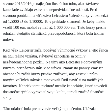
sezóne 2015/2016 je najlepšou ilustráciou toho, ako stávkové
kancelárie zvládajú extrémne nepredvídateľné udalosti. Pred
sezónou ponúkali na víťazstvo Leicesteru šialené kurzy v rozmedzí
od 1:5000 až do 1:10000. To v preklade znamená, že keby niekto
vsadil 100 eur, mohol vyhrať až 1 000 000 eur. Tieto kurzy presne
odrážali vtedajšiu štatistickú pravdepodobnosť, ktorá bola takmer
nulová.
Keď však Leicester začal podávať výnimočné výkony a jeho šanca
na titul reálne vzrástla, stávkové kancelárie sa ocitli v
nezávideniahodnej pozícii. Na tímy ako Leicester s obrovskými
kurzami prichádzalo stále viac stávok. Namiesto paniky však ich
obchodníci začali kurzy prudko znižovať, aby zastavili prílev
nových veľkých stávok a motivovali ľudí staviť si na tradičných
favoritov. Napriek tomu niektoré menšie kancelárie, ktoré nevedeli
dostatočne rýchlo vyrovnať svoju knihu, utrpeli značné finančné
straty.
Táto udalosť bola pre odvetvie veľkým poučením. Ukázala