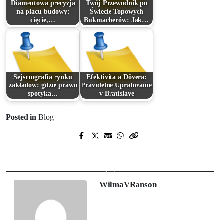
Diamentowa precyzja
Twój Przewodnik po
na placu budowy:
Świecie Topowych
cięcie,…
Bukmacherów: Jak…
Sejsmografia rynku
Efektivita a Dôvera:
zakładów: gdzie prawo
Pravidelné Upratovanie
spotyka…
v Bratislave
Posted in
Blog
Next Post
Prev Post
Votre Portail Unique vers
情報過多時代における意思決定の技
l'Exceptionnel : Cadeaux, Beauté et
法
Collections
WilmaVRanson