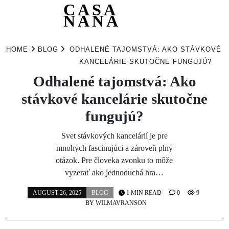
CASA
NANA
Skip
to
HOME
BLOG
ODHALENÉ TAJOMSTVÁ: AKO STÁVKOVÉ
content
KANCELÁRIE SKUTOČNE FUNGUJÚ?
Odhalené tajomstvá: Ako
stávkové kancelárie skutočne
fungujú?
Svet stávkových kancelárií je pre
mnohých fascinujúci a zároveň plný
otázok. Pre človeka zvonku to môže
vyzerať ako jednoduchá hra…
AUGUST 26, 2025
BLOG
1 MIN READ
0
9
BY
WILMAVRANSON