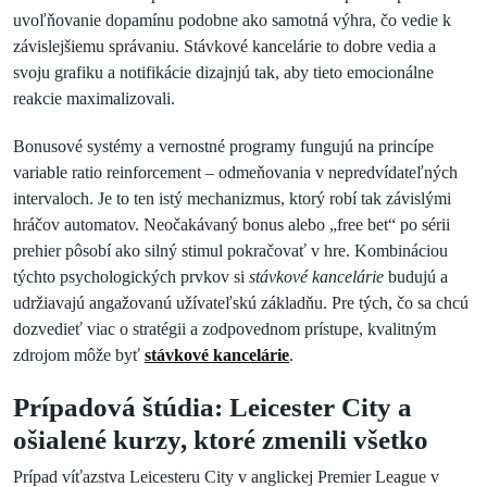
uvoľňovanie dopamínu podobne ako samotná výhra, čo vedie k
závislejšiemu správaniu. Stávkové kancelárie to dobre vedia a
svoju grafiku a notifikácie dizajnjú tak, aby tieto emocionálne
reakcie maximalizovali.
Bonusové systémy a vernostné programy fungujú na princípe
variable ratio reinforcement – odmeňovania v nepredvídateľných
intervaloch. Je to ten istý mechanizmus, ktorý robí tak závislými
hráčov automatov. Neočakávaný bonus alebo „free bet“ po sérii
prehier pôsobí ako silný stimul pokračovať v hre. Kombináciou
týchto psychologických prvkov si
stávkové kancelárie
budujú a
udržiavajú angažovanú užívateľskú základňu. Pre tých, čo sa chcú
dozvedieť viac o stratégii a zodpovednom prístupe, kvalitným
zdrojom môže byť
stávkové kancelárie
.
Prípadová štúdia: Leicester City a
ošialené kurzy, ktoré zmenili všetko
Prípad víťazstva Leicesteru City v anglickej Premier League v