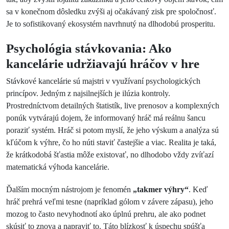
sa v konečnom dôsledku zvýši aj očakávaný zisk pre spoločnosť.
Je to sofistikovaný ekosystém navrhnutý na dlhodobú prosperitu.
Psychológia stávkovania: Ako
kancelárie udržiavajú hráčov v hre
Stávkové kancelárie sú majstri v využívaní psychologických
princípov. Jedným z najsilnejších je ilúzia kontroly.
Prostredníctvom detailných štatistík, live prenosov a komplexných
ponúk vytvárajú dojem, že informovaný hráč má reálnu šancu
poraziť systém. Hráč si potom myslí, že jeho výskum a analýza sú
kľúčom k výhre, čo ho núti staviť častejšie a viac. Realita je taká,
že krátkodobá šťastia môže existovať, no dlhodobo vždy zvíťazí
matematická výhoda kancelárie.
Ďalším mocným nástrojom je fenomén
„takmer výhry“
. Keď
hráč prehrá veľmi tesne (napríklad gólom v závere zápasu), jeho
mozog to často nevyhodnotí ako úplnú prehru, ale ako podnet
skúsiť to znova a napraviť to. Táto blízkosť k úspechu spúšťa