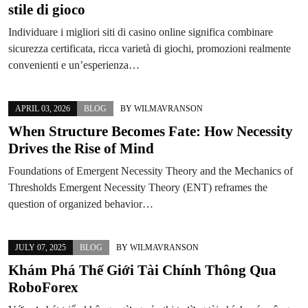
stile di gioco
Individuare i migliori siti di casino online significa combinare
sicurezza certificata, ricca varietà di giochi, promozioni realmente
convenienti e un’esperienza…
APRIL 03, 2026
BLOG
BY
WILMAVRANSON
When Structure Becomes Fate: How Necessity
Drives the Rise of Mind
Foundations of Emergent Necessity Theory and the Mechanics of
Thresholds Emergent Necessity Theory (ENT) reframes the
question of organized behavior…
JULY 07, 2025
BLOG
BY
WILMAVRANSON
Khám Phá Thế Giới Tài Chính Thông Qua
RoboForex