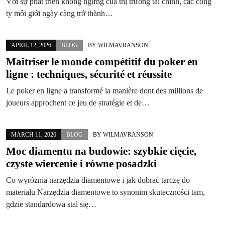
Với sự phát triển không ngừng của thị trường tài chính, các công
ty môi giới ngày càng trở thành…
APRIL 12, 2026
BLOG
BY
WILMAVRANSON
Maîtriser le monde compétitif du poker en
ligne : techniques, sécurité et réussite
Le poker en ligne a transformé la manière dont des millions de
joueurs approchent ce jeu de stratégie et de…
MARCH 11, 2026
BLOG
BY
WILMAVRANSON
Moc diamentu na budowie: szybkie cięcie,
czyste wiercenie i równe posadzki
Co wyróżnia narzędzia diamentowe i jak dobrać tarczę do
materiału Narzędzia diamentowe to synonim skuteczności tam,
gdzie standardowa stal się…