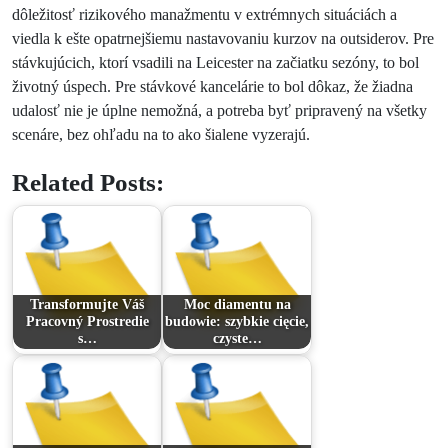
dôležitosť rizikového manažmentu v extrémnych situáciách a
viedla k ešte opatrnejšiemu nastavovaniu kurzov na outsiderov. Pre
stávkujúcich, ktorí vsadili na Leicester na začiatku sezóny, to bol
životný úspech. Pre stávkové kancelárie to bol dôkaz, že žiadna
udalosť nie je úplne nemožná, a potreba byť pripravený na všetky
scenáre, bez ohľadu na to ako šialene vyzerajú.
Related Posts:
Transformujte Váš
Moc diamentu na
Pracovný Prostredie
budowie: szybkie cięcie,
s…
czyste…