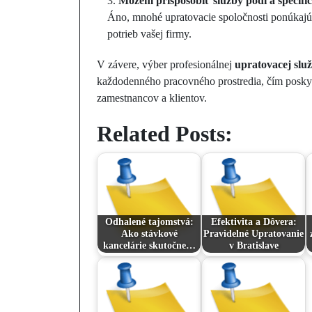
Môžem prispôsobiť služby podľa špecific
Áno, mnohé upratovacie spoločnosti ponúkajú f
potrieb vašej firmy.
V závere, výber profesionálnej
upratovacej slu
každodenného pracovného prostredia, čím poskytu
zamestnancov a klientov.
Related Posts:
Odhalené tajomstvá:
Efektivita a Dôvera:
Ako stávkové
Pravidelné Upratovanie
kancelárie skutočne…
v Bratislave