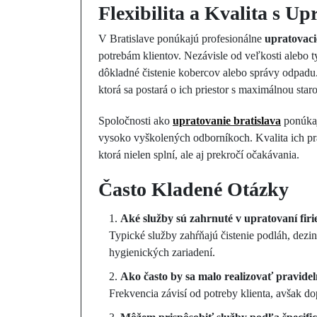
Flexibilita a Kvalita s U
V Bratislave ponúkajú profesionálne
upratovaci
potrebám klientov. Nezávisle od veľkosti alebo t
dôkladné čistenie kobercov alebo správy odpadu.
ktorá sa postará o ich priestor s maximálnou star
Spoločnosti ako
upratovanie bratislava
ponúkaj
vysoko vyškolených odborníkoch. Kvalita ich prác
ktorá nielen splní, ale aj prekročí očakávania.
Často Kladené Otázky
Aké služby sú zahrnuté v upratovaní fir
Typické služby zahŕňajú čistenie podláh, dezi
hygienických zariadení.
Ako často by sa malo realizovať pravidel
Frekvencia závisí od potreby klienta, avšak do