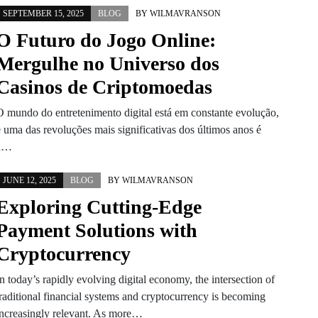
SEPTEMBER 15, 2025
BLOG
BY
WILMAVRANSON
O Futuro do Jogo Online:
Mergulhe no Universo dos
Casinos de Criptomoedas
O mundo do entretenimento digital está em constante evolução,
e uma das revoluções mais significativas dos últimos anos é
a…
JUNE 12, 2025
BLOG
BY
WILMAVRANSON
Exploring Cutting-Edge
Payment Solutions with
Cryptocurrency
n today’s rapidly evolving digital economy, the intersection of
traditional financial systems and cryptocurrency is becoming
increasingly relevant. As more…