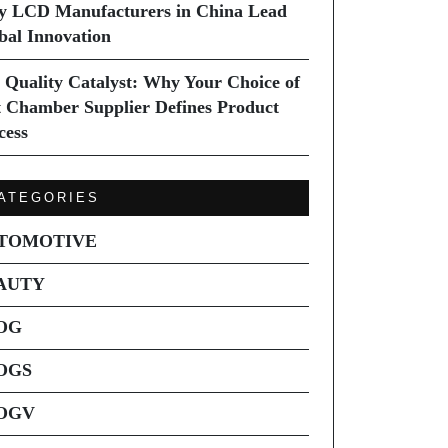
 LCD Manufacturers in China Lead
bal Innovation
 Quality Catalyst: Why Your Choice of
t Chamber Supplier Defines Product
cess
ATEGORIES
TOMOTIVE
AUTY
OG
OGS
OGV