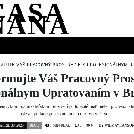
CASA
NANA
SS
HEALTH
ENTERTAINMENT
FASHION
FOOD
WELLNE
E
MUJTE VÁŠ PRACOVNÝ PROSTREDIE S PROFESIONÁLNYM UP
rmujte Váš Pracovný Pros
onálnym Upratovaním v Br
mickom podnikateľskom prostredí je dôležité mať nielen profesionálny 
čisté a upratané pracovné prostredie. Vo veľkých…
APRIL 30, 2025
BLOG
1 MIN READ
0
6
BY
WILMAVRANSO