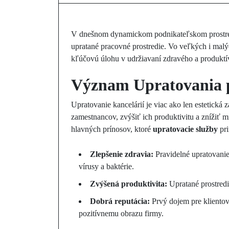
V dnešnom dynamickom podnikateľskom prostredí j
upratané pracovné prostredie. Vo veľkých i malý
kľúčovú úlohu v udržiavaní zdravého a produktí
Význam Upratovania p
Upratovanie kancelárií je viac ako len estetická 
zamestnancov, zvýšiť ich produktivitu a znížiť m
hlavných prínosov, ktoré
upratovacie služby
pri
Zlepšenie zdravia:
Pravidelné upratovanie
vírusy a baktérie.
Zvýšená produktivita:
Upratané prostredi
Dobrá reputácia:
Prvý dojem pre klientov a
pozitívnemu obrazu firmy.