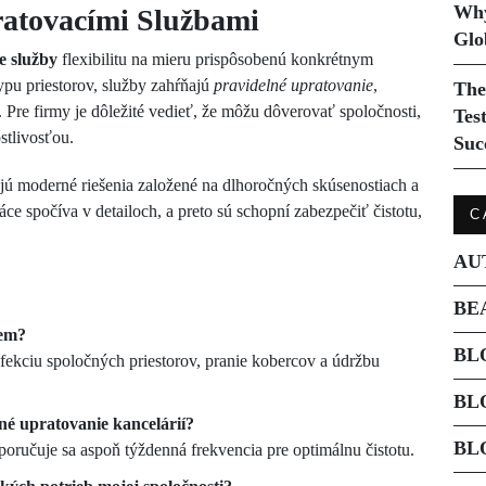
Why
pratovacími Službami
Glo
e služby
flexibilitu na mieru prispôsobenú konkrétnym
ypu priestorov, služby zahŕňajú
pravidelné upratovanie
,
The
 Pre firmy je dôležité vedieť, že môžu dôverovať spoločnosti,
Tes
ostlivosťou.
Suc
ú moderné riešenia založené na dlhoročných skúsenostiach a
e spočíva v detailoch, a preto sú schopní zabezpečiť čistotu,
C
AU
BE
iem?
BL
nfekciu spoločných priestorov, pranie kobercov a údržbu
BL
né upratovanie kancelárií?
BL
poručuje sa aspoň týždenná frekvencia pre optimálnu čistotu.