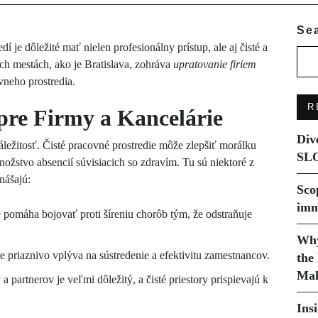
Se
e dôležité mať nielen profesionálny prístup, ale aj čisté a
ch mestách, ako je Bratislava, zohráva
upratovanie firiem
vneho prostredia.
R
re Firmy a Kancelárie
Div
záležitosť. Čisté pracovné prostredie môže zlepšiť morálku
SLO
nožstvo absencií súvisiacich so zdravím. Tu sú niektoré z
nášajú:
Sco
imm
 pomáha bojovať proti šíreniu chorôb tým, že odstraňuje
Why
e priaznivo vplýva na sústredenie a efektivitu zamestnancov.
the
Mak
 partnerov je veľmi dôležitý, a čisté priestory prispievajú k
Ins