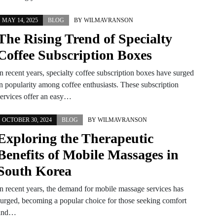
MAY 14, 2025
BLOG
BY
WILMAVRANSON
The Rising Trend of Specialty
Coffee Subscription Boxes
n recent years, specialty coffee subscription boxes have surged
in popularity among coffee enthusiasts. These subscription
services offer an easy…
OCTOBER 30, 2024
BLOG
BY
WILMAVRANSON
Exploring the Therapeutic
Benefits of Mobile Massages in
South Korea
In recent years, the demand for mobile massage services has
surged, becoming a popular choice for those seeking comfort
and…