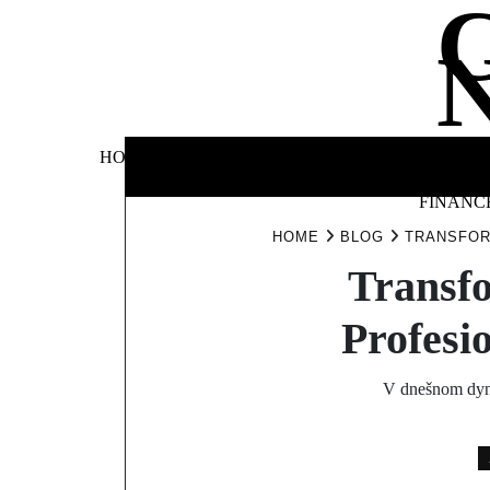
Skip
to
content
BUSINE
HOME
AUTOMOTIVE
BLOG
&
FINANC
HOME
BLOG
TRANSFOR
Transfo
Profesi
V dnešnom dyna