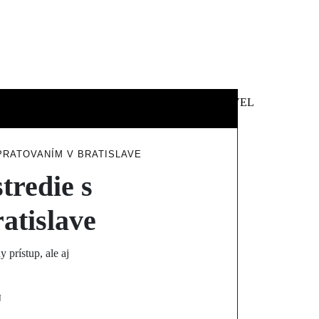
 &
NEWS &
TECHNOLOGY
TRAVEL
SS
POLITICS
RATOVANÍM V BRATISLAVE
tredie s
atislave
prístup, ale aj
N