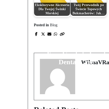
Ekskluzywne Akcesoria
Twój Przewodnik po
Dla Twojej Świnki
Świecie Topowych
Morskiej
Bukmacherów: Jak…
Posted in
Blog
Prev Post
Smile Transformation
in Hoppers Crossing:
Your Guide to Local
Dental Care
WilmaVRa