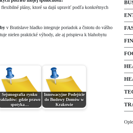
kých potrieb mojej spoločnosti?
BU
lexibilné plány, ktoré sa dajú upraviť podľa konkrétnych
EN
žby
v Bratislave hladko integruje poriadok a čistotu do vášho
FA
je nielen praktické výhody, ale aj prispieva k blahobytu
FI
FO
HE
HE
TE
Sejsmografia rynku
Innowacyjne Podejście
zakładów: gdzie prawo
do Budowy Domów w
TR
spotyka…
Krakowie
Opl