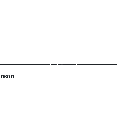
Next Post
s
Meisterhafte Techniken
und Geheimnisse eines
erfolgreichen
Immobilienfotografen
nson