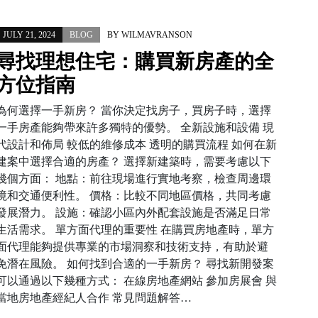
JULY 21, 2024
BLOG
BY
WILMAVRANSON
尋找理想住宅：購買新房產的全
方位指南
為何選擇一手新房？ 當你決定找房子，買房子時，選擇
一手房產能夠帶來許多獨特的優勢。 全新設施和設備 現
代設計和佈局 較低的維修成本 透明的購買流程 如何在新
建案中選擇合適的房產？ 選擇新建築時，需要考慮以下
幾個方面： 地點：前往現場進行實地考察，檢查周邊環
境和交通便利性。 價格：比較不同地區價格，共同考慮
發展潛力。 設施：確認小區內外配套設施是否滿足日常
生活需求。 單方面代理的重要性 在購買房地產時，單方
面代理能夠提供專業的市場洞察和技術支持，有助於避
免潛在風險。 如何找到合適的一手新房？ 尋找新開發案
可以通過以下幾種方式： 在線房地產網站 參加房展會 與
當地房地產經紀人合作 常見問題解答…