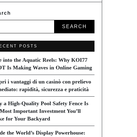
arch
SEARCH
ECENT POSTS
e into the Aquatic Reels: Why KOI77
T Is Making Waves in Online Gaming
pri i vantaggi di un casinò con prelievo
ediato: rapidità, sicurezza e praticità
 a High-Quality Pool Safety Fence Is
 Most Important Investment You’ll
e for Your Backyard
ide the World’s Display Powerhouse: