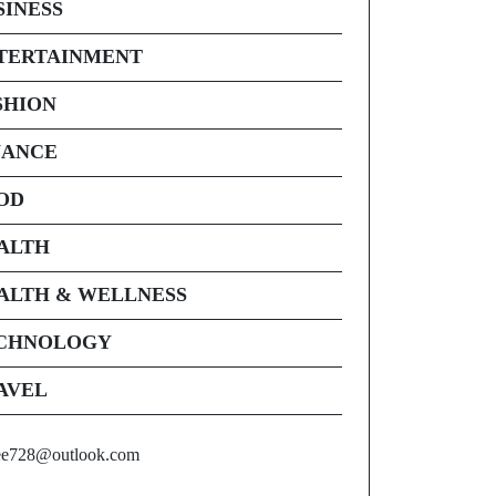
SINESS
TERTAINMENT
SHION
NANCE
OD
ALTH
ALTH & WELLNESS
CHNOLOGY
AVEL
ee728@outlook.com