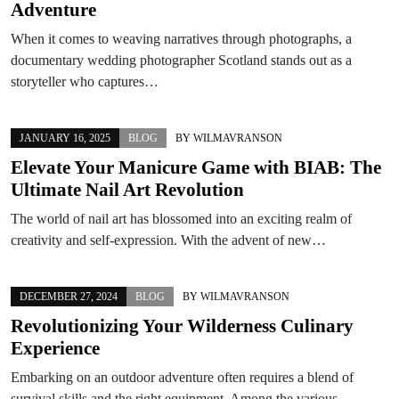
Adventure
When it comes to weaving narratives through photographs, a
documentary wedding photographer Scotland stands out as a
storyteller who captures…
JANUARY 16, 2025
BLOG
BY
WILMAVRANSON
Elevate Your Manicure Game with BIAB: The
Ultimate Nail Art Revolution
The world of nail art has blossomed into an exciting realm of
creativity and self-expression. With the advent of new…
DECEMBER 27, 2024
BLOG
BY
WILMAVRANSON
Revolutionizing Your Wilderness Culinary
Experience
Embarking on an outdoor adventure often requires a blend of
survival skills and the right equipment. Among the various