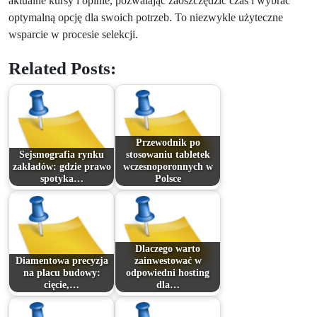
aktualne kursy i opinie, pozwalając zaoszczędzić czas i wybrać
optymalną opcję dla swoich potrzeb. To niezwykle użyteczne
wsparcie w procesie selekcji.
Related Posts:
Przewodnik po
Sejsmografia rynku
stosowaniu tabletek
zakładów: gdzie prawo
wczesnoporonnych w
spotyka…
Polsce
Dlaczego warto
Diamentowa precyzja
zainwestować w
na placu budowy:
odpowiedni hosting
cięcie,…
dla…