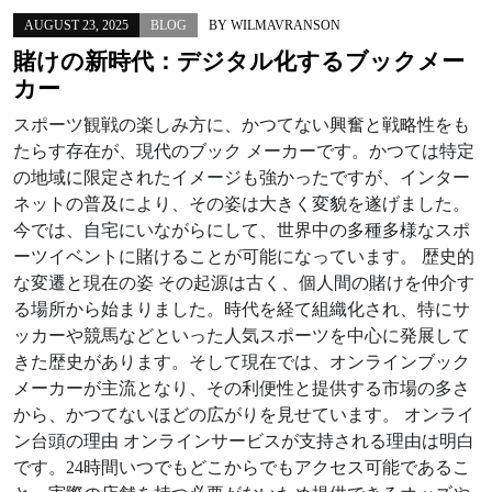
AUGUST 23, 2025
BLOG
BY
WILMAVRANSON
賭けの新時代：デジタル化するブックメー
カー
スポーツ観戦の楽しみ方に、かつてない興奮と戦略性をも
たらす存在が、現代のブック メーカーです。かつては特定
の地域に限定されたイメージも強かったですが、インター
ネットの普及により、その姿は大きく変貌を遂げました。
今では、自宅にいながらにして、世界中の多種多様なスポ
ーツイベントに賭けることが可能になっています。 歴史的
な変遷と現在の姿 その起源は古く、個人間の賭けを仲介す
る場所から始まりました。時代を経て組織化され、特にサ
ッカーや競馬などといった人気スポーツを中心に発展して
きた歴史があります。そして現在では、オンラインブック
メーカーが主流となり、その利便性と提供する市場の多さ
から、かつてないほどの広がりを見せています。 オンライ
ン台頭の理由 オンラインサービスが支持される理由は明白
です。24時間いつでもどこからでもアクセス可能であるこ