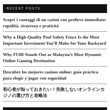
RECENT POSTS
Scopri i vantaggi di un casinò con prelievo immediato:
rapidità, sicurezza e praticità
Why a High-Quality Pool Safety Fence Is the Most
Important Investment You’ll Make for Your Backyard
Why FU88 Stands Out as Malaysia’s Most Dynamic
Online Gaming Destination
Descubre los mejores casinos online: guía práctica
para elegir y jugar con seguridad
初心者が知っておきたい！失敗しないオンラインカ
ジノの選び方と攻略法