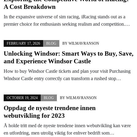
A Cost Breakdown
In the expansive universe of sim racing, iRacing stands out as a
premier choice for enthusiasts seeking realism and competition.…
FEBRUARY 17, 2026
BLOG
BY
WILMAVRANSON
Unlocking Windsor: Smart Ways to Buy, Save,
and Experience Windsor Castle
How to buy Windsor Castle tickets and plan your visit Purchasing
Windsor Castle entry correctly can transform a rushed stop…
OCTOBER 19, 2024
BLOG
BY
WILMAVRANSON
Oppdag de nyeste trendene innen
webutvikling for 2023
Å holde tritt med de nyeste trendene innen webutvikling kan være
en utfordring, men utrolig viktig for enhver bedrift som…