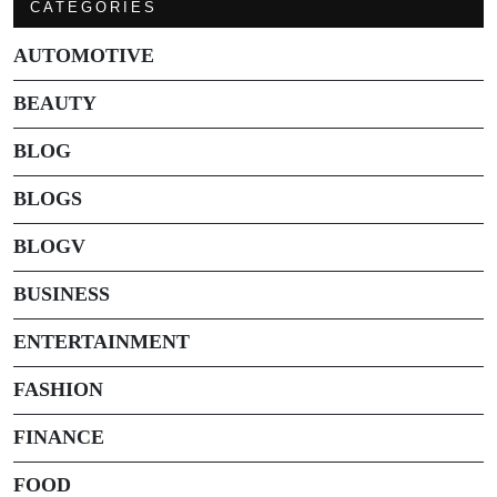
CATEGORIES
AUTOMOTIVE
BEAUTY
BLOG
BLOGS
BLOGV
BUSINESS
ENTERTAINMENT
FASHION
FINANCE
FOOD