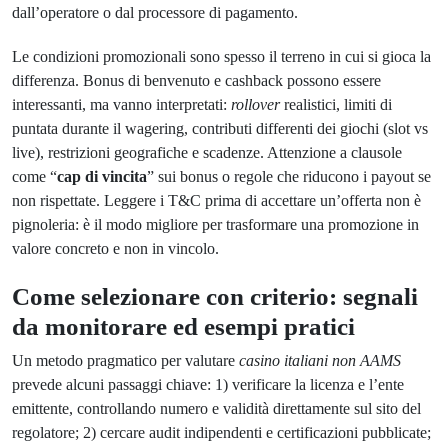
dall’operatore o dal processore di pagamento.
Le condizioni promozionali sono spesso il terreno in cui si gioca la
differenza. Bonus di benvenuto e cashback possono essere
interessanti, ma vanno interpretati:
rollover
realistici, limiti di
puntata durante il wagering, contributi differenti dei giochi (slot vs
live), restrizioni geografiche e scadenze. Attenzione a clausole
come “
cap di vincita
” sui bonus o regole che riducono i payout se
non rispettate. Leggere i T&C prima di accettare un’offerta non è
pignoleria: è il modo migliore per trasformare una promozione in
valore concreto e non in vincolo.
Come selezionare con criterio: segnali
da monitorare ed esempi pratici
Un metodo pragmatico per valutare
casino italiani non AAMS
prevede alcuni passaggi chiave: 1) verificare la licenza e l’ente
emittente, controllando numero e validità direttamente sul sito del
regolatore; 2) cercare audit indipendenti e certificazioni pubblicate;