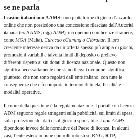
se ne parla
I
casino italiani non AAMS
sono piattaforme di gioco d’azzardo
online che non possiedono una concessione rilasciata dall’Autorità
italiana (ex AAMS, oggi
ADM
), ma operano con licenze straniere,
come
MGA
(Malta),
Curacao eGaming
o
Gibraltar
. Il loro
crescente interesse deriva da un’offerta spesso più ampia di giochi,
promozioni variabili e talvolta limiti di deposito o prelievo
differenti rispetto ai siti dotati di licenza nazionale. Questo non
significa necessariamente che siano illegali ovunque: significa,
piuttosto, che non sono regolati dall’ente italiano, con tutte le
conseguenze che ciò comporta in termini di tutela, fiscalità e
modalità operative.
Il cuore della questione è la regolamentazione. I portali con licenza
ADM seguono regole stringenti sulla pubblicità, sui limiti di spesa,
sulla protezione dei dati e sul gioco responsabile. I
non AAMS
dipendono invece dalle normative del Paese di licenza. In alcuni
casi, l’ente estero impone controlli robusti su RNG,
RTP
,