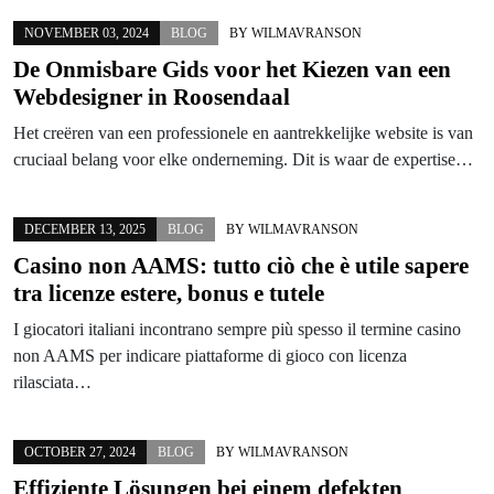
NOVEMBER 03, 2024
BLOG
BY
WILMAVRANSON
De Onmisbare Gids voor het Kiezen van een
Webdesigner in Roosendaal
Het creëren van een professionele en aantrekkelijke website is van
cruciaal belang voor elke onderneming. Dit is waar de expertise…
DECEMBER 13, 2025
BLOG
BY
WILMAVRANSON
Casino non AAMS: tutto ciò che è utile sapere
tra licenze estere, bonus e tutele
I giocatori italiani incontrano sempre più spesso il termine casino
non AAMS per indicare piattaforme di gioco con licenza
rilasciata…
OCTOBER 27, 2024
BLOG
BY
WILMAVRANSON
Effiziente Lösungen bei einem defekten