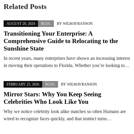
Related Posts
AUGUST 20, 2024
BLOG
BY
WILMAVRANSON
Transitioning Your Enterprise: A
Comprehensive Guide to Relocating to the
Sunshine State
In recent years, many enterprises have shown an increasing interest
in moving their operations to Florida. Whether you’re looking to…
FEBRUARY 25, 2026
BLOG
BY
WILMAVRANSON
Mirror Stars: Why You Keep Seeing
Celebrities Who Look Like You
Why we notice celebrity look alike matches so often Humans are
wired to recognize faces quickly, and that instinct turns…