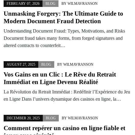
FEBRUARY 07, 2026
BLOG
BY
WILMAVRANSON
Unmasking Forgery: The Ultimate Guide to
Modern Document Fraud Detection
Understanding Document Fraud: Types, Motivations, and Risks
Document fraud takes many forms, from forged signatures and
altered contracts to counterfeit…
AUGUST 27, 2025
BLOG
BY
WILMAVRANSON
Vos Gains en un Clic : Le Rêve du Retrait
Immédiat en Ligne Devenu Réalité
La Révolution du Retrait Immédiat : Redéfinir l’Expérience du Jeu
en Ligne Dans l’univers dynamique des casinos en ligne, la…
DECEMBER 20, 2025
BLOG
BY
WILMAVRANSON
Comment repérer un casino en ligne fiable et