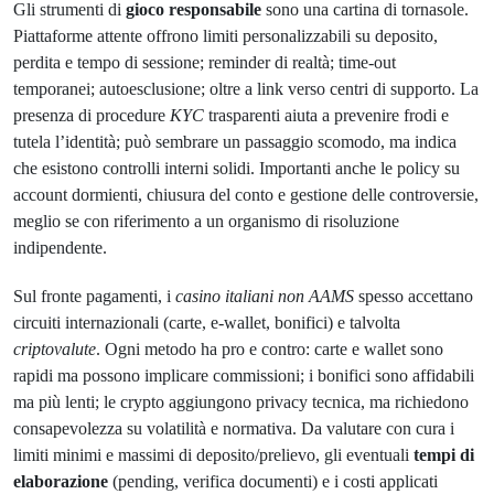
Gli strumenti di
gioco responsabile
sono una cartina di tornasole.
Piattaforme attente offrono limiti personalizzabili su deposito,
perdita e tempo di sessione; reminder di realtà; time-out
temporanei; autoesclusione; oltre a link verso centri di supporto. La
presenza di procedure
KYC
trasparenti aiuta a prevenire frodi e
tutela l’identità; può sembrare un passaggio scomodo, ma indica
che esistono controlli interni solidi. Importanti anche le policy su
account dormienti, chiusura del conto e gestione delle controversie,
meglio se con riferimento a un organismo di risoluzione
indipendente.
Sul fronte pagamenti, i
casino italiani non AAMS
spesso accettano
circuiti internazionali (carte, e-wallet, bonifici) e talvolta
criptovalute
. Ogni metodo ha pro e contro: carte e wallet sono
rapidi ma possono implicare commissioni; i bonifici sono affidabili
ma più lenti; le crypto aggiungono privacy tecnica, ma richiedono
consapevolezza su volatilità e normativa. Da valutare con cura i
limiti minimi e massimi di deposito/prelievo, gli eventuali
tempi di
elaborazione
(pending, verifica documenti) e i costi applicati