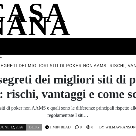
CASA
NANA
SS
HEALTH
ENTERTAINMENT
FASHION
FOOD
WELLNE
E
SEGRETI DEI MIGLIORI SITI DI POKER NON AAMS: RISCHI, V
segreti dei migliori siti di
rischi, vantaggi e come sc
siti di poker non AAMS e quali sono le differenze principali rispetto all
regolamentate I siti…
JUNE 12, 2026
BLOG
1 MIN READ
0
8
BY
WILMAVRANSON