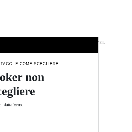
 &
NEWS &
TECHNOLOGY
TRAVEL
SS
POLITICS
ANTAGGI E COME SCEGLIERE
 poker non
egliere
e piattaforme