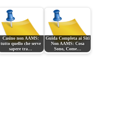
Casino non AAMS:
Guida Completa ai Siti
tutto quello che serve
Non AAMS: Cosa
sapere tra…
Sono, Come…
Next Post
Siti Poker Non AAMS:
guida pratica per