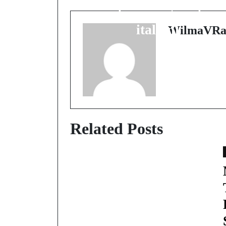
pratica per giocatori
italiani
WilmaVRa
Related Posts