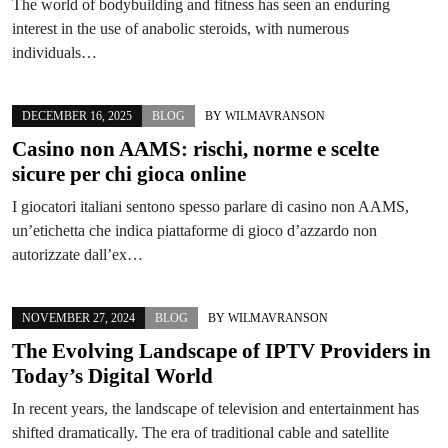
The world of bodybuilding and fitness has seen an enduring
interest in the use of anabolic steroids, with numerous
individuals…
DECEMBER 16, 2025
BLOG
BY
WILMAVRANSON
Casino non AAMS: rischi, norme e scelte
sicure per chi gioca online
I giocatori italiani sentono spesso parlare di casino non AAMS,
un’etichetta che indica piattaforme di gioco d’azzardo non
autorizzate dall’ex…
NOVEMBER 27, 2024
BLOG
BY
WILMAVRANSON
The Evolving Landscape of IPTV Providers in
Today’s Digital World
In recent years, the landscape of television and entertainment has
shifted dramatically. The era of traditional cable and satellite