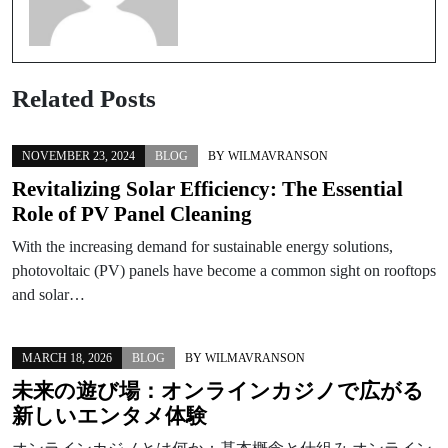
Related Posts
NOVEMBER 23, 2024
BLOG
BY
WILMAVRANSON
Revitalizing Solar Efficiency: The Essential
Role of PV Panel Cleaning
With the increasing demand for sustainable energy solutions,
photovoltaic (PV) panels have become a common sight on rooftops
and solar…
MARCH 18, 2026
BLOG
BY
WILMAVRANSON
未来の遊び場：
オンラインカジノ
で広がる
新しいエンタメ体験