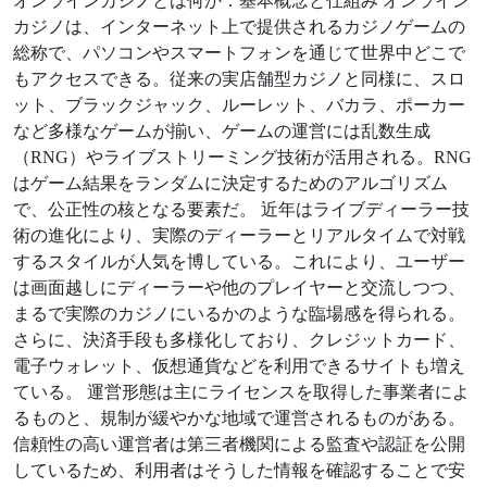
オンラインカジノとは何か：基本概念と仕組み オンライン
カジノは、インターネット上で提供されるカジノゲームの
総称で、パソコンやスマートフォンを通じて世界中どこで
もアクセスできる。従来の実店舗型カジノと同様に、スロ
ット、ブラックジャック、ルーレット、バカラ、ポーカー
など多様なゲームが揃い、ゲームの運営には乱数生成
（RNG）やライブストリーミング技術が活用される。RNG
はゲーム結果をランダムに決定するためのアルゴリズム
で、公正性の核となる要素だ。 近年はライブディーラー技
術の進化により、実際のディーラーとリアルタイムで対戦
するスタイルが人気を博している。これにより、ユーザー
は画面越しにディーラーや他のプレイヤーと交流しつつ、
まるで実際のカジノにいるかのような臨場感を得られる。
さらに、決済手段も多様化しており、クレジットカード、
電子ウォレット、仮想通貨などを利用できるサイトも増え
ている。 運営形態は主にライセンスを取得した事業者によ
るものと、規制が緩やかな地域で運営されるものがある。
信頼性の高い運営者は第三者機関による監査や認証を公開
しているため、利用者はそうした情報を確認することで安