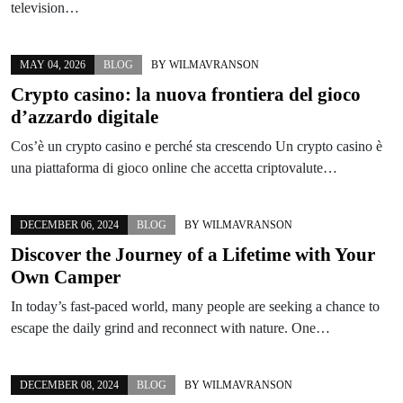
television…
MAY 04, 2026
BLOG
BY
WILMAVRANSON
Crypto casino: la nuova frontiera del gioco
d’azzardo digitale
Cos’è un crypto casino e perché sta crescendo Un crypto casino è
una piattaforma di gioco online che accetta criptovalute…
DECEMBER 06, 2024
BLOG
BY
WILMAVRANSON
Discover the Journey of a Lifetime with Your
Own Camper
In today’s fast-paced world, many people are seeking a chance to
escape the daily grind and reconnect with nature. One…
DECEMBER 08, 2024
BLOG
BY
WILMAVRANSON