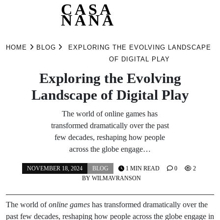
CASA
NANA
Skip
to
HOME
BLOG
EXPLORING THE EVOLVING LANDSCAPE
content
OF DIGITAL PLAY
Exploring the Evolving
Landscape of Digital Play
The world of online games has
transformed dramatically over the past
few decades, reshaping how people
across the globe engage…
NOVEMBER 18, 2024
BLOG
1 MIN READ
0
2
BY
WILMAVRANSON
The world of
online games
has transformed dramatically over the
past few decades, reshaping how people across the globe engage in