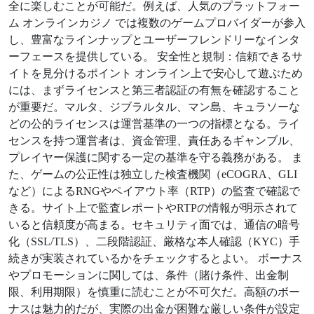
全に楽しむことが可能だ。例えば、人気のプラットフォー
ム オンラインカジノ では複数のゲームプロバイダーが参入
し、豊富なラインナップとユーザーフレンドリーなインタ
ーフェースを提供している。 安全性と規制：信頼できるサ
イトを見分けるポイント オンライン上で安心して遊ぶため
には、まずライセンスと第三者認証の有無を確認すること
が重要だ。マルタ、ジブラルタル、マン島、キュラソーな
どの公的ライセンスは運営基準の一つの指標となる。ライ
センスを持つ運営者は、資金管理、責任あるギャンブル、
プレイヤー保護に関する一定の基準を守る義務がある。 ま
た、ゲームの公正性は独立した検査機関（eCOGRA、GLI
など）によるRNGやペイアウト率（RTP）の監査で確認で
きる。サイト上で監査レポートやRTPの情報が明示されて
いると信頼度が高まる。セキュリティ面では、通信の暗号
化（SSL/TLS）、二段階認証、厳格な本人確認（KYC）手
続きが実装されているかをチェックするとよい。 ボーナス
やプロモーションに関しては、条件（賭け条件、出金制
限、利用期限）を慎重に読むことが不可欠だ。高額のボー
ナスは魅力的だが、実際の出金が困難な厳しい条件が設定