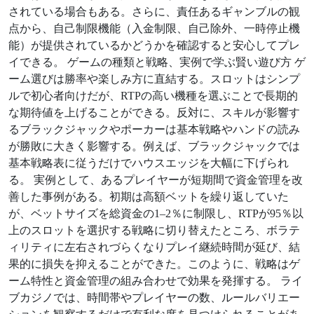
されている場合もある。さらに、責任あるギャンブルの観
点から、自己制限機能（入金制限、自己除外、一時停止機
能）が提供されているかどうかを確認すると安心してプレ
イできる。 ゲームの種類と戦略、実例で学ぶ賢い遊び方 ゲ
ーム選びは勝率や楽しみ方に直結する。スロットはシンプ
ルで初心者向けだが、RTPの高い機種を選ぶことで長期的
な期待値を上げることができる。反対に、スキルが影響す
るブラックジャックやポーカーは基本戦略やハンドの読み
が勝敗に大きく影響する。例えば、ブラックジャックでは
基本戦略表に従うだけでハウスエッジを大幅に下げられ
る。 実例として、あるプレイヤーが短期間で資金管理を改
善した事例がある。初期は高額ベットを繰り返していた
が、ベットサイズを総資金の1–2％に制限し、RTPが95％以
上のスロットを選択する戦略に切り替えたところ、ボラテ
ィリティに左右されづらくなりプレイ継続時間が延び、結
果的に損失を抑えることができた。このように、戦略はゲ
ーム特性と資金管理の組み合わせで効果を発揮する。 ライ
ブカジノでは、時間帯やプレイヤーの数、ルールバリエー