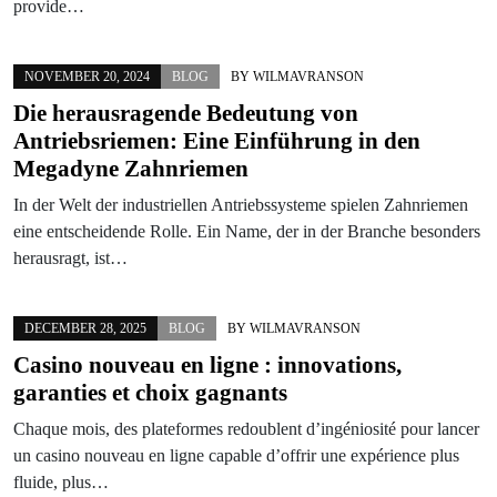
provide…
NOVEMBER 20, 2024
BLOG
BY
WILMAVRANSON
Die herausragende Bedeutung von
Antriebsriemen: Eine Einführung in den
Megadyne Zahnriemen
In der Welt der industriellen Antriebssysteme spielen Zahnriemen
eine entscheidende Rolle. Ein Name, der in der Branche besonders
herausragt, ist…
DECEMBER 28, 2025
BLOG
BY
WILMAVRANSON
Casino nouveau en ligne : innovations,
garanties et choix gagnants
Chaque mois, des plateformes redoublent d’ingéniosité pour lancer
un casino nouveau en ligne capable d’offrir une expérience plus
fluide, plus…