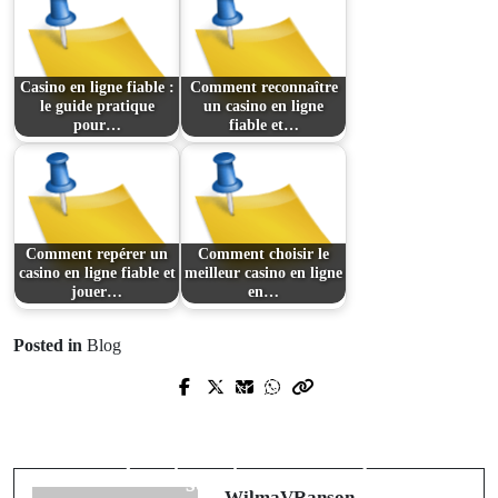
Casino en ligne fiable :
Comment reconnaître
le guide pratique
un casino en ligne
pour…
fiable et…
Comment repérer un
Comment choisir le
casino en ligne fiable et
meilleur casino en ligne
jouer…
en…
Posted in
Blog
Prev Post
Next Post
Scopri il mondo del gioco poker online
Plongez dans le monde du casino en
gratis: pratica, strategia e
ligne : guide pratique pour jouer
divertimento senza rischi
sereinement
WilmaVRanson