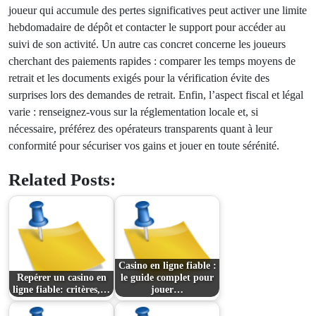
joueur qui accumule des pertes significatives peut activer une limite
hebdomadaire de dépôt et contacter le support pour accéder au
suivi de son activité. Un autre cas concret concerne les joueurs
cherchant des paiements rapides : comparer les temps moyens de
retrait et les documents exigés pour la vérification évite des
surprises lors des demandes de retrait. Enfin, l’aspect fiscal et légal
varie : renseignez-vous sur la réglementation locale et, si
nécessaire, préférez des opérateurs transparents quant à leur
conformité pour sécuriser vos gains et jouer en toute sérénité.
Related Posts:
Casino en ligne fiable :
Repérer un casino en
le guide complet pour
ligne fiable: critères,…
jouer…