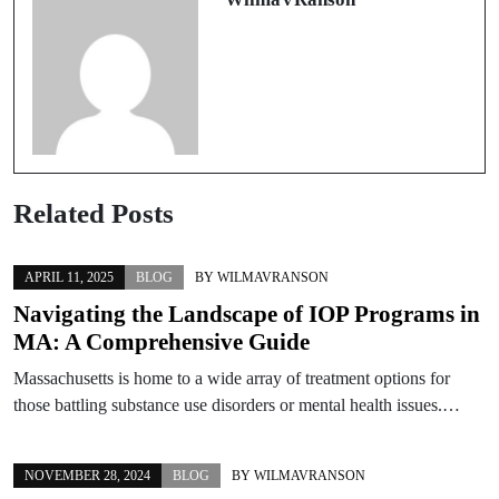
Related Posts
APRIL 11, 2025
BLOG
BY
WILMAVRANSON
Navigating the Landscape of IOP Programs in
MA: A Comprehensive Guide
Massachusetts is home to a wide array of treatment options for
those battling substance use disorders or mental health issues.…
NOVEMBER 28, 2024
BLOG
BY
WILMAVRANSON