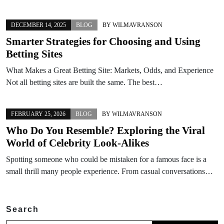
DECEMBER 14, 2025
BLOG
BY
WILMAVRANSON
Smarter Strategies for Choosing and Using
Betting Sites
What Makes a Great Betting Site: Markets, Odds, and Experience
Not all betting sites are built the same. The best…
FEBRUARY 25, 2026
BLOG
BY
WILMAVRANSON
Who Do You Resemble? Exploring the Viral
World of Celebrity Look-Alikes
Spotting someone who could be mistaken for a famous face is a
small thrill many people experience. From casual conversations…
Search