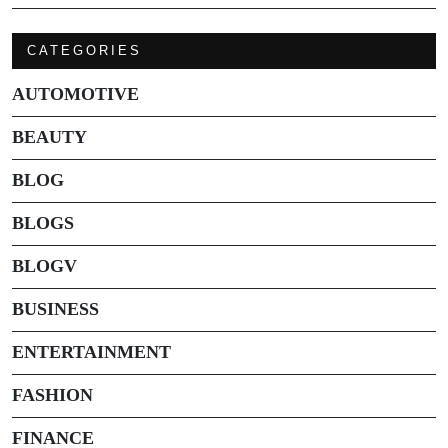
CATEGORIES
AUTOMOTIVE
BEAUTY
BLOG
BLOGS
BLOGV
BUSINESS
ENTERTAINMENT
FASHION
FINANCE