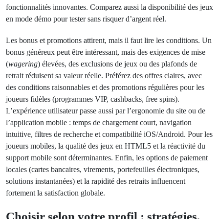
fonctionnalités innovantes. Comparez aussi la disponibilité des jeux
en mode démo pour tester sans risquer d’argent réel.
Les bonus et promotions attirent, mais il faut lire les conditions. Un
bonus généreux peut être intéressant, mais des exigences de mise
(
wagering
) élevées, des exclusions de jeux ou des plafonds de
retrait réduisent sa valeur réelle. Préférez des offres claires, avec
des conditions raisonnables et des promotions régulières pour les
joueurs fidèles (programmes VIP, cashbacks, free spins).
L’expérience utilisateur passe aussi par l’ergonomie du site ou de
l’application mobile : temps de chargement court, navigation
intuitive, filtres de recherche et compatibilité iOS/Android. Pour les
joueurs mobiles, la qualité des jeux en HTML5 et la réactivité du
support mobile sont déterminantes. Enfin, les options de paiement
locales (cartes bancaires, virements, portefeuilles électroniques,
solutions instantanées) et la rapidité des retraits influencent
fortement la satisfaction globale.
Choisir selon votre profil : stratégies,