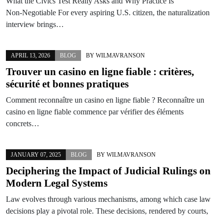
What the Civics Test Really Asks and Why Practice Is
Non‑Negotiable For every aspiring U.S. citizen, the naturalization
interview brings…
APRIL 13, 2026
BLOG
BY
WILMAVRANSON
Trouver un
casino en ligne fiable
: critères,
sécurité et bonnes pratiques
Comment reconnaître un casino en ligne fiable ? Reconnaître un
casino en ligne fiable commence par vérifier des éléments
concrets…
JANUARY 07, 2025
BLOG
BY
WILMAVRANSON
Deciphering the Impact of Judicial Rulings on
Modern Legal Systems
Law evolves through various mechanisms, among which case law
decisions play a pivotal role. These decisions, rendered by courts,