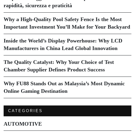
rapidità, sicurezza e praticità
Why a High-Quality Pool Safety Fence Is the Most
Important Investment You’ll Make for Your Backyard
Inside the World’s Display Powerhouse: Why LCD
Manufacturers in China Lead Global Innovation
The Quality Catalyst: Why Your Choice of Test
Chamber Supplier Defines Product Success
Why FU88 Stands Out as Malaysia’s Most Dynamic
Online Gaming Destination
CATEGORIES
AUTOMOTIVE