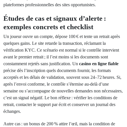
plateformes professionnelles des sites opportunistes.
Études de cas et signaux d’alerte :
exemples concrets et checklist
Un joueur ouvre un compte, dépose 100 € et tente un retrait après
quelques gains. Le site retarde la transaction, réclamant la
vérification KYC. Ce scénario est normal si le contrôle intervient
avant le premier retrait ; il l’est moins si les documents sont
constamment rejetés sans justification. Un
casino en ligne fiable
précise dès l’inscription quels documents fournir, les formats
acceptés et les délais de validation, souvent sous 24–72 heures. Si,
après l’envoi conforme, le contrôle s’éternise au-delà d’une
semaine ou s’accompagne de nouvelles demandes non nécessaires,
c’est un signal négatif. Le bon réflexe : vérifier les conditions de
retrait, contacter le support par écrit et conserver un journal des
échanges.
Autre cas : un bonus de 200 % attire l’œil, mais la condition de