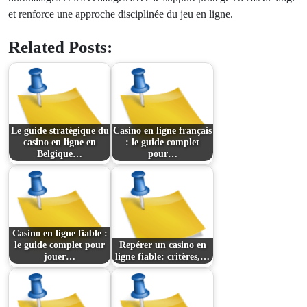
et renforce une approche disciplinée du jeu en ligne.
Related Posts:
Le guide stratégique du
Casino en ligne français
casino en ligne en
: le guide complet
Belgique…
pour…
Casino en ligne fiable :
le guide complet pour
Repérer un casino en
jouer…
ligne fiable: critères,…