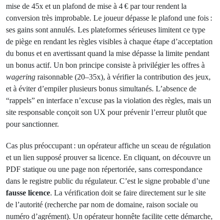
mise de 45x et un plafond de mise à 4 € par tour rendent la
conversion très improbable. Le joueur dépasse le plafond une fois :
ses gains sont annulés. Les plateformes sérieuses limitent ce type
de piège en rendant les règles visibles à chaque étape d’acceptation
du bonus et en avertissant quand la mise dépasse la limite pendant
un bonus actif. Un bon principe consiste à privilégier les offres à
wagering
raisonnable (20–35x), à vérifier la contribution des jeux,
et à éviter d’empiler plusieurs bonus simultanés. L’absence de
“rappels” en interface n’excuse pas la violation des règles, mais un
site responsable conçoit son UX pour prévenir l’erreur plutôt que
pour sanctionner.
Cas plus préoccupant : un opérateur affiche un sceau de régulation
et un lien supposé prouver sa licence. En cliquant, on découvre un
PDF statique ou une page non répertoriée, sans correspondance
dans le registre public du régulateur. C’est le signe probable d’une
fausse licence
. La vérification doit se faire directement sur le site
de l’autorité (recherche par nom de domaine, raison sociale ou
numéro d’agrément). Un opérateur honnête facilite cette démarche,