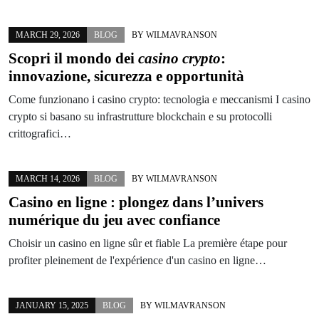
MARCH 29, 2026
BLOG
BY
WILMAVRANSON
Scopri il mondo dei
casino crypto
:
innovazione, sicurezza e opportunità
Come funzionano i casino crypto: tecnologia e meccanismi I casino
crypto si basano su infrastrutture blockchain e su protocolli
crittografici…
MARCH 14, 2026
BLOG
BY
WILMAVRANSON
Casino en ligne : plongez dans l’univers
numérique du jeu avec confiance
Choisir un casino en ligne sûr et fiable La première étape pour
profiter pleinement de l'expérience d'un casino en ligne…
JANUARY 15, 2025
BLOG
BY
WILMAVRANSON