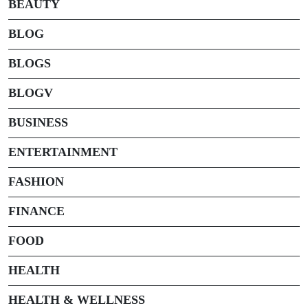
BEAUTY
BLOG
BLOGS
BLOGV
BUSINESS
ENTERTAINMENT
FASHION
FINANCE
FOOD
HEALTH
HEALTH & WELLNESS