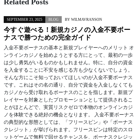
Related Posts
SEPTEMBER 23, 2025
BLOG
BY
WILMAVRANSON
今すぐ遊べる！新規カジノの入金不要ボー
ナスで勝つための完全ガイド
入金不要ボーナスの基本と新規プレイヤーへのメリット オ
ンラインカジノを始めようとする方にとって、最初の一歩
は少し勇気がいるものかもしれません。特に、自分の資金
を入金することに不安を感じる方も少なくないでしょう。
そんな方にこそ知っておいてほしいのが入金不要ボーナス
です。これはその名の通り、自分で資金を入金しなくても
カジノから受け取れるボーナスのことを指します。新規プ
レイヤーを対象としたプロモーションとして提供されるこ
とがほとんどで、実質リスクゼロで本物のオンラインカジ
ノを体験できる絶好の機会となります。 入金不要ボーナス
の典型的な形態としては、「フリースピン」や「ボーナス
クレジット」が挙げられます。フリースピンは特定のスロ
ットゲームで無料で回せるチャンスを、ボーナスクレジッ