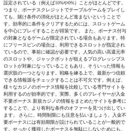
設定されている（例えば10%や0%）ことがほとんどです。
つまり、ボーナスクレジットでテーブルゲームをプレイし
ても、賭け条件の消化がほとんど進まないということで
す。効率的に条件をクリアするためには、スロットゲーム
を中心にプレイすることが得策です。 また、ボーナス付与
の対象となるゲームが限定されている場合もあります。特
にフリースピンの場合は、利用できるスロットが指定され
ているので、事前に確認が必要です。人気の高い高還元率
のスロットや、ジャックポットが狙えるプログレッシブス
ロットが対象になっていることもあり、そういった情報も
選択肢の一つとなります。戦略を練る上で、最新かつ信頼
できる情報源をチェックすることは不可欠です。例えば、
様々なカジノのボーナス情報を比較している専門サイトを
利用するのが効率的です。実際、多くのプレイヤーが入金
不要ボーナス 新規カジノの情報をまとめたサイトを参考に
することで、より有利な条件のオファーを見つけ出してい
ます。 さらに、時間制限にも注意を払いましょう。入金不
要ボーナスには有効期限が設けられていることが一般的で
す。せっかく獲得したボーナスを無駄にしないためにも、