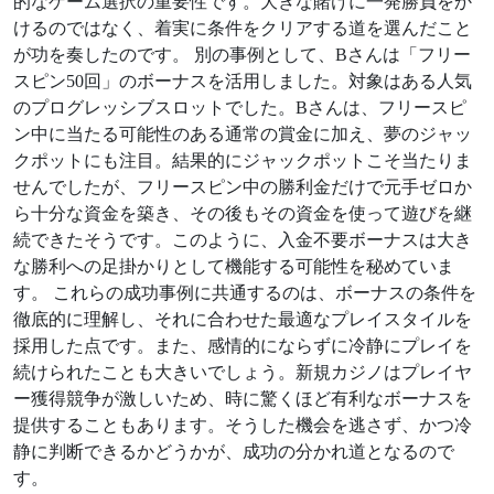
的なゲーム選択の重要性です。大きな賭けに一発勝負をか
けるのではなく、着実に条件をクリアする道を選んだこと
が功を奏したのです。 別の事例として、Bさんは「フリー
スピン50回」のボーナスを活用しました。対象はある人気
のプログレッシブスロットでした。Bさんは、フリースピ
ン中に当たる可能性のある通常の賞金に加え、夢のジャッ
クポットにも注目。結果的にジャックポットこそ当たりま
せんでしたが、フリースピン中の勝利金だけで元手ゼロか
ら十分な資金を築き、その後もその資金を使って遊びを継
続できたそうです。このように、入金不要ボーナスは大き
な勝利への足掛かりとして機能する可能性を秘めていま
す。 これらの成功事例に共通するのは、ボーナスの条件を
徹底的に理解し、それに合わせた最適なプレイスタイルを
採用した点です。また、感情的にならずに冷静にプレイを
続けられたことも大きいでしょう。新規カジノはプレイヤ
ー獲得競争が激しいため、時に驚くほど有利なボーナスを
提供することもあります。そうした機会を逃さず、かつ冷
静に判断できるかどうかが、成功の分かれ道となるので
す。