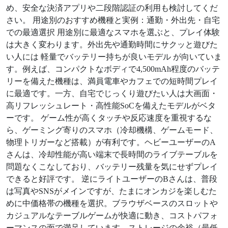
め、安全な決済アプリや二段階認証の利用も検討してくだ
さい。 用途別のおすすめ機種と実例：通勤・外出先・自宅
での最適選択 用途別に最適なスマホを選ぶと、プレイ体験
は大きく変わります。外出先や通勤時間にサクッと遊びた
い人には 軽量でバッテリー持ちが良いモデル が向いていま
す。例えば、コンパクトなボディで4,500mAh程度のバッテ
リーを備えた機種は、満員電車やカフェでの短時間プレイ
に最適です。一方、自宅でじっくり遊びたい人は大画面・
高リフレッシュレート・高性能SoCを備えたモデルがベタ
ーです。 ゲーム性が高くタッチや反応速度を重視するな
ら、ゲーミング寄りのスマホ（冷却機構、ゲームモード、
物理トリガーなど搭載）が有利です。ヘビーユーザーのA
さんは、冷却性能が高い端末で長時間のライブテーブルを
問題なくこなしており、バッテリー残量を気にせずプレイ
できると好評です。 逆にライトユーザーのBさんは、普段
は写真やSNSがメインですが、たまにオンカジを楽しむた
めに中価格帯の機種を選択。ブラウザベースのスロットや
カジュアルなテーブルゲームが快適に動き、コストパフォ
ーマンスの面で満足しています。ストレージの余裕（最低