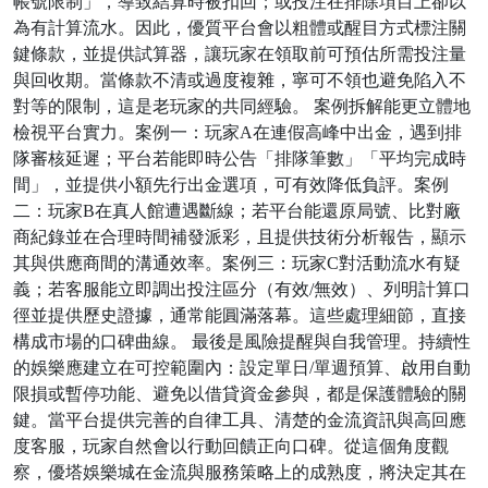
帳號限制」，導致結算時被扣回；或投注在排除項目上卻以
為有計算流水。因此，優質平台會以粗體或醒目方式標注關
鍵條款，並提供試算器，讓玩家在領取前可預估所需投注量
與回收期。當條款不清或過度複雜，寧可不領也避免陷入不
對等的限制，這是老玩家的共同經驗。 案例拆解能更立體地
檢視平台實力。案例一：玩家A在連假高峰中出金，遇到排
隊審核延遲；平台若能即時公告「排隊筆數」「平均完成時
間」，並提供小額先行出金選項，可有效降低負評。案例
二：玩家B在真人館遭遇斷線；若平台能還原局號、比對廠
商紀錄並在合理時間補發派彩，且提供技術分析報告，顯示
其與供應商間的溝通效率。案例三：玩家C對活動流水有疑
義；若客服能立即調出投注區分（有效/無效）、列明計算口
徑並提供歷史證據，通常能圓滿落幕。這些處理細節，直接
構成市場的口碑曲線。 最後是風險提醒與自我管理。持續性
的娛樂應建立在可控範圍內：設定單日/單週預算、啟用自動
限損或暫停功能、避免以借貸資金參與，都是保護體驗的關
鍵。當平台提供完善的自律工具、清楚的金流資訊與高回應
度客服，玩家自然會以行動回饋正向口碑。從這個角度觀
察，優塔娛樂城在金流與服務策略上的成熟度，將決定其在