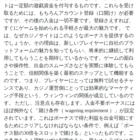
トは一定額の遊戯資金を付与するものです。これらを受け
取るためには、もちろんアカウント登録（口開け）が必要
ですが、その後の入金は一切不要です。登録さえすれば、
すぐにゲームを始められる手軽さが最大の魅力です。 で
は、なぜカジノサイトはこのようなボーナスを提供するの
でしょうか。その理由は、新しいプレイヤーに自社のプラ
ットフォームの魅力を知ってもらい、将来的に継続して利
用してもらうことを期待しているからです。ゲームの面白
さや操作性、出金のスムーズさなどを実際に体験してもら
うことで、信頼関係を築く最初のステップとして機能する
のです。つまり、プレイヤーにとっては無料で試せるチャ
ンスであり、カジノ運営側にとっては効果的なマーケティ
ング手段という、ウィンウィンの関係が成立しているので
す。 ただし、注意点も存在します。入金不要ボーナスには
ほぼ例外なく「賭け条件（ wagering requirement ）」が設定
されています。これはボーナスで得た利益を出金可能にす
るためにクリアしなければならない条件で、例えば「ボー
ナス額の30倍をスロットで賭ける」といったものです。こ