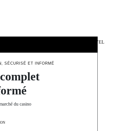
 &
NEWS &
TECHNOLOGY
TRAVEL
SS
POLITICS
N, SÉCURISÉ ET INFORMÉ
e complet
nformé
e marché du casino
SON