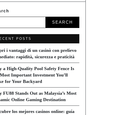
arch
SEARCH
ECENT POSTS
pri i vantaggi di un casinò con prelievo
ediato: rapidità, sicurezza e praticità
 a High-Quality Pool Safety Fence Is
 Most Important Investment You’ll
e for Your Backyard
 FU88 Stands Out as Malaysia’s Most
amic Online Gaming Destination
cubre los mejores casinos online: guía