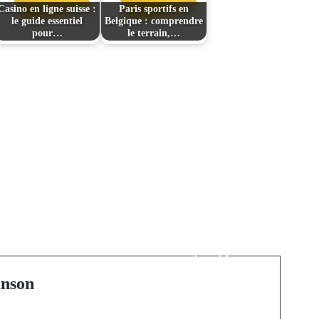
Casino en ligne suisse :
Paris sportifs en
le guide essentiel
Belgique : comprendre
pour…
le terrain,…
Next Post
Casinos Not on
GamStop: A Clear
Guide to Playing
Beyond UK Self-
nson
Exclusion