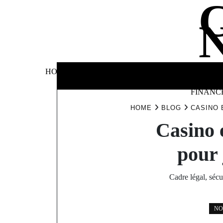
Skip
to
content
BUSINE
HOME
AUTOMOTIVE
BLOG
&
FINANC
HOME
BLOG
CASINO 
Casino e
pour 
Cadre légal, sécu
NO