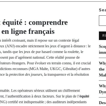
Se
et équité : comprendre
 en ligne français
R
 intérêt croissant, mais il repose sur un contexte légal
eux (ANJ) encadre strictement les jeux d’argent à distance : le
Sco
és, tandis que les jeux de pur hasard comme la roulette, le
imm
osent pas d’agrément national. Cette réalité pousse de
Why
teurs étrangers. Pour évoluer en terrain connu, il est crucial
juridictions reconnues (MGA Malte, UKGC, Gibraltar) d’autres
the
ence la
protection des joueurs
, la transparence et la résolution
Mak
Why
rnable. Les opérateurs sérieux utilisent un chiffrement
Dyn
, l’authentification à deux facteurs. Sur le plan de l’
équité
NG) certifié est indispensable ; des auditeurs indépendants
Des