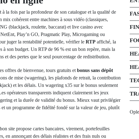
no en ligne
EN
 à la fois par la profondeur de son catalogue et la qualité de
FA
 un mix cohérent entre machines à sous vidéo (classiques,
FI
G (blackjack, roulette, baccarat) et live casino avec
e NetEnt, Play’n GO, Pragmatic Play, Microgaming ou
FO
 juger la rentabilité potentielle, vérifier le
RTP
affiché, la
ées à son budget. Un RTP de 96 % est un bon repère, mais la
HE
ns et des pertes que le seul pourcentage de redistribution.
HE
s offres de bienvenue, tours gratuits et
bonus sans dépôt
ions de mise (wagering), les plafonds de retrait, la contribution
TE
ackjack) et les délais. Un wagering x35 sur le bonus seulement
es opérateurs transparents indiquent clairement les jeux
TR
ering et la durée de validité du bonus. Mieux vaut privilégier
 et un programme de fidélité fondé sur la valeur de jeu, plutôt
Opl
bon site propose cartes bancaires, virement, portefeuilles
s, en annonçant des délais réalistes et des frais nuls ou