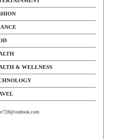
TERTAINMENT
SHION
NANCE
OD
ALTH
ALTH & WELLNESS
CHNOLOGY
AVEL
ee728@outlook.com