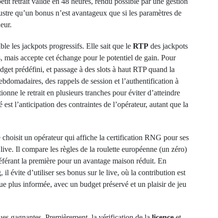
petit retrait validé en 48 heures, rendu possible par une gestion
illustre qu’un bonus n’est avantageux que si les paramètres de
eur.
e les jackpots progressifs. Elle sait que le
RTP
des jackpots
s, mais accepte cet échange pour le potentiel de gain. Pour
udget prédéfini, et passage à des slots à haut RTP quand la
 hebdomadaires, des rappels de session et l’authentification à
ionne le retrait en plusieurs tranches pour éviter d’atteindre
é est l’anticipation des contraintes de l’opérateur, autant que la
e choisit un opérateur qui affiche la certification RNG pour ses
 live. Il compare les règles de la roulette européenne (un zéro)
préférant la première pour un avantage maison réduit. En
l évite d’utiliser ses bonus sur le live, où la contribution est
ique plus informée, avec un budget préservé et un plaisir de jeu
es gagnantes. Premièrement, la vérification de la
licence
et