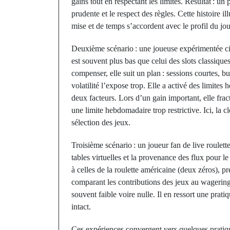
gains tout en respectant les limites. Résultat : un 
prudente et le respect des règles. Cette histoire 
mise et de temps s’accordent avec le profil du jou
Deuxième scénario : une joueuse expérimentée cibl
est souvent plus bas que celui des slots classique
compenser, elle suit un plan : sessions courtes, b
volatilité l’expose trop. Elle a activé des limites
deux facteurs. Lors d’un gain important, elle fract
une limite hebdomadaire trop restrictive. Ici, la cl
sélection des jeux.
Troisième scénario : un joueur fan de live roulett
tables virtuelles et la provenance des flux pour le
à celles de la roulette américaine (deux zéros), 
comparant les contributions des jeux au wagering, i
souvent faible voire nulle. Il en ressort une prat
intact.
Ces expériences convergent vers quelques pratiqu