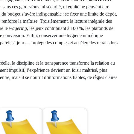
sans ces garde-fous, ni sécurité, ni équité ne peuvent être
du budget s’avère indispensable : se fixer une limite de dépôt,
renforce la maîtrise. Troisièmement, la lecture intégrale des
re le
wagering
, les jeux contribuant à 100 %, les plafonds de
 de conversion. Enfin, conserver une hygiène numérique
reils à jour — protège les comptes et accélère les retraits lors
elle, la discipline et la transparence transforme la relation au
ent impulsif, l’expérience devient un loisir maîtrisé, plus
centre, mais il se nourrit d’informations fiables, de règles claires