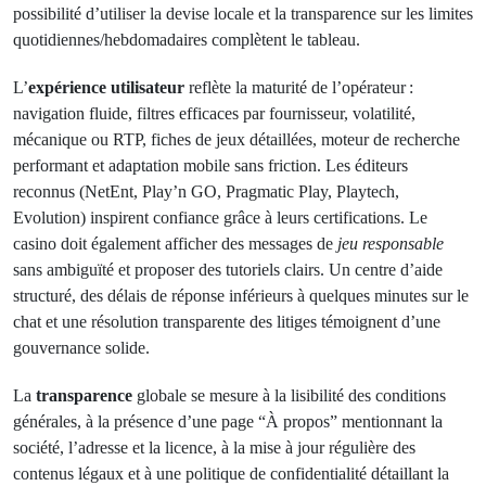
possibilité d’utiliser la devise locale et la transparence sur les limites
quotidiennes/hebdomadaires complètent le tableau.
L’
expérience utilisateur
reflète la maturité de l’opérateur :
navigation fluide, filtres efficaces par fournisseur, volatilité,
mécanique ou RTP, fiches de jeux détaillées, moteur de recherche
performant et adaptation mobile sans friction. Les éditeurs
reconnus (NetEnt, Play’n GO, Pragmatic Play, Playtech,
Evolution) inspirent confiance grâce à leurs certifications. Le
casino doit également afficher des messages de
jeu responsable
sans ambiguïté et proposer des tutoriels clairs. Un centre d’aide
structuré, des délais de réponse inférieurs à quelques minutes sur le
chat et une résolution transparente des litiges témoignent d’une
gouvernance solide.
La
transparence
globale se mesure à la lisibilité des conditions
générales, à la présence d’une page “À propos” mentionnant la
société, l’adresse et la licence, à la mise à jour régulière des
contenus légaux et à une politique de confidentialité détaillant la