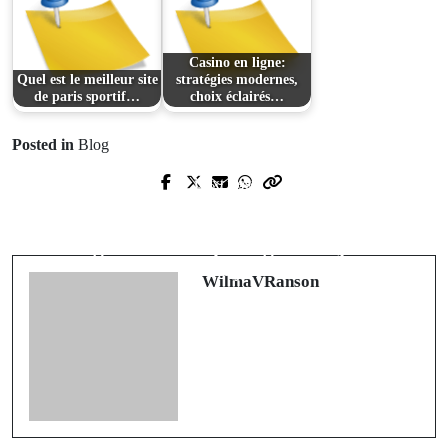
Casino en ligne:
Quel est le meilleur site
stratégies modernes,
de paris sportif…
choix éclairés…
Posted in
Blog
Next Post
Prev Post
Malaysia’s Best Online Casino: Smart
Comment reconnaître un casino en
Criteria for Safe, Fair, and Thrilling
ligne fiable et protéger son jeu
Play
WilmaVRanson