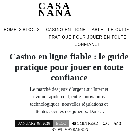
CASA
NANA
Skip
to
HOME
BLOG
CASINO EN LIGNE FIABLE : LE GUIDE
content
PRATIQUE POUR JOUER EN TOUTE
CONFIANCE
Casino en ligne fiable : le guide
pratique pour jouer en toute
confiance
Le marché des jeux d’argent sur Internet
évolue rapidement, entre innovations
technologiques, nouvelles régulations et
attentes accrues des joueurs. Dans…
JANUARY 03, 2026
BLOG
1 MIN READ
0
2
BY
WILMAVRANSON