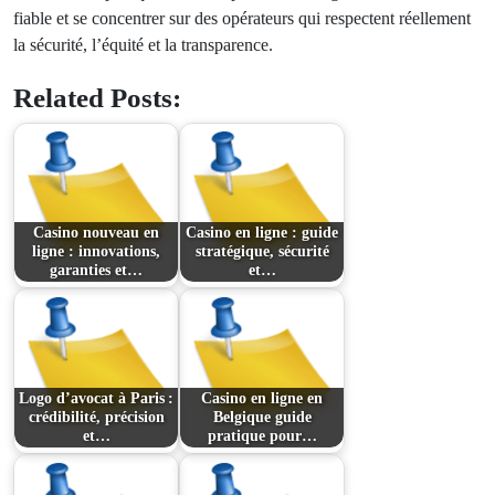
fiable et se concentrer sur des opérateurs qui respectent réellement
la sécurité, l’équité et la transparence.
Related Posts:
Casino nouveau en
Casino en ligne : guide
ligne : innovations,
stratégique, sécurité
garanties et…
et…
Logo d’avocat à Paris :
Casino en ligne en
crédibilité, précision
Belgique guide
et…
pratique pour…