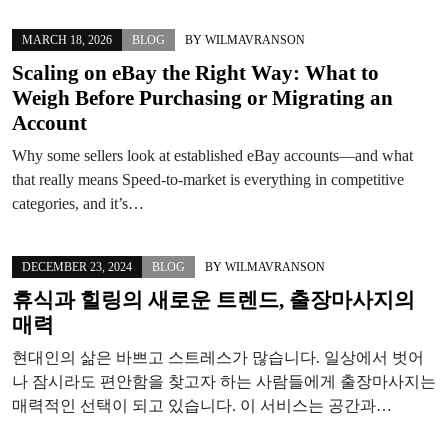
MARCH 18, 2026
BLOG
BY
WILMAVRANSON
Scaling on eBay the Right Way: What to
Weigh Before Purchasing or Migrating an
Account
Why some sellers look at established eBay accounts—and what
that really means Speed-to-market is everything in competitive
categories, and it’s…
DECEMBER 23, 2024
BLOG
BY
WILMAVRANSON
휴식과 힐링의 새로운 트렌드, 출장마사지의
매력
현대인의 삶은 바쁘고 스트레스가 많습니다. 일상에서 벗어
나 잠시라도 편안함을 찾고자 하는 사람들에게 출장마사지는
매력적인 선택이 되고 있습니다. 이 서비스는 공간과…