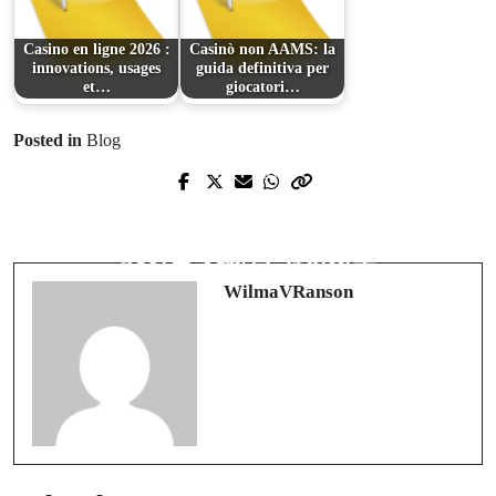
Casino en ligne 2026 :
Casinò non AAMS: la
innovations, usages
guida definitiva per
et…
giocatori…
Posted in
Blog
Prev Post
Next Post
Boost Your App’s Visibility: Smart
매력과 리스크를 동시에 담은 온라인
Strategies for Buying Installs That
카지노 사이트 완전정복
Work
WilmaVRanson