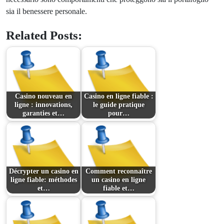
sia il benessere personale.
Related Posts:
Casino nouveau en
Casino en ligne fiable :
ligne : innovations,
le guide pratique
garanties et…
pour…
Décrypter un casino en
Comment reconnaître
ligne fiable: méthodes
un casino en ligne
et…
fiable et…