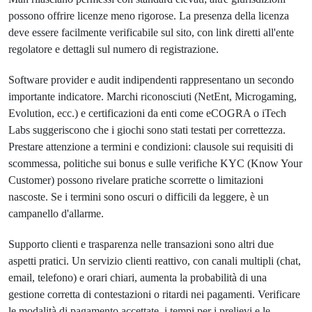
possono offrire licenze meno rigorose. La presenza della licenza
deve essere facilmente verificabile sul sito, con link diretti all'ente
regolatore e dettagli sul numero di registrazione.
Software provider e audit indipendenti rappresentano un secondo
importante indicatore. Marchi riconosciuti (NetEnt, Microgaming,
Evolution, ecc.) e certificazioni da enti come eCOGRA o iTech
Labs suggeriscono che i giochi sono stati testati per correttezza.
Prestare attenzione a termini e condizioni: clausole sui requisiti di
scommessa, politiche sui bonus e sulle verifiche KYC (Know Your
Customer) possono rivelare pratiche scorrette o limitazioni
nascoste. Se i termini sono oscuri o difficili da leggere, è un
campanello d'allarme.
Supporto clienti e trasparenza nelle transazioni sono altri due
aspetti pratici. Un servizio clienti reattivo, con canali multipli (chat,
email, telefono) e orari chiari, aumenta la probabilità di una
gestione corretta di contestazioni o ritardi nei pagamenti. Verificare
le modalità di pagamento accettate, i tempi per i prelievi e le