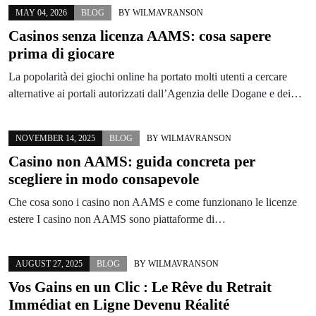
MAY 04, 2026
BLOG
BY
WILMAVRANSON
Casinos senza licenza AAMS: cosa sapere
prima di giocare
La popolarità dei giochi online ha portato molti utenti a cercare
alternative ai portali autorizzati dall’Agenzia delle Dogane e dei…
NOVEMBER 14, 2025
BLOG
BY
WILMAVRANSON
Casino non AAMS: guida concreta per
scegliere in modo consapevole
Che cosa sono i casino non AAMS e come funzionano le licenze
estere I casino non AAMS sono piattaforme di…
AUGUST 27, 2025
BLOG
BY
WILMAVRANSON
Vos Gains en un Clic : Le Rêve du Retrait
Immédiat en Ligne Devenu Réalité