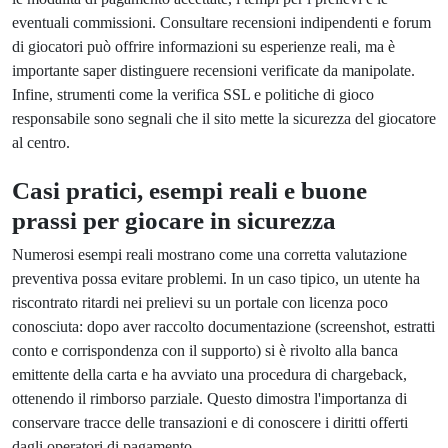
eventuali commissioni. Consultare recensioni indipendenti e forum
di giocatori può offrire informazioni su esperienze reali, ma è
importante saper distinguere recensioni verificate da manipolate.
Infine, strumenti come la verifica SSL e politiche di gioco
responsabile sono segnali che il sito mette la sicurezza del giocatore
al centro.
Casi pratici, esempi reali e buone
prassi per giocare in sicurezza
Numerosi esempi reali mostrano come una corretta valutazione
preventiva possa evitare problemi. In un caso tipico, un utente ha
riscontrato ritardi nei prelievi su un portale con licenza poco
conosciuta: dopo aver raccolto documentazione (screenshot, estratti
conto e corrispondenza con il supporto) si è rivolto alla banca
emittente della carta e ha avviato una procedura di chargeback,
ottenendo il rimborso parziale. Questo dimostra l'importanza di
conservare tracce delle transazioni e di conoscere i diritti offerti
dagli operatori di pagamento.