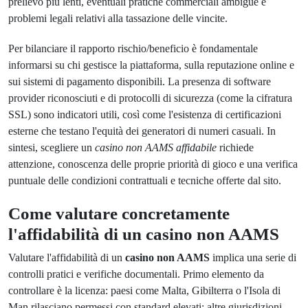
prelievo più lenti, eventuali pratiche commerciali ambigue e
problemi legali relativi alla tassazione delle vincite.
Per bilanciare il rapporto rischio/beneficio è fondamentale
informarsi su chi gestisce la piattaforma, sulla reputazione online e
sui sistemi di pagamento disponibili. La presenza di software
provider riconosciuti e di protocolli di sicurezza (come la cifratura
SSL) sono indicatori utili, così come l'esistenza di certificazioni
esterne che testano l'equità dei generatori di numeri casuali. In
sintesi, scegliere un
casino non AAMS affidabile
richiede
attenzione, conoscenza delle proprie priorità di gioco e una verifica
puntuale delle condizioni contrattuali e tecniche offerte dal sito.
Come valutare concretamente
l'affidabilità di un casino non AAMS
Valutare l'affidabilità di un
casino non AAMS
implica una serie di
controlli pratici e verifiche documentali. Primo elemento da
controllare è la licenza: paesi come Malta, Gibilterra o l'Isola di
Man rilasciano permessi con standard elevati; altre giurisdizioni