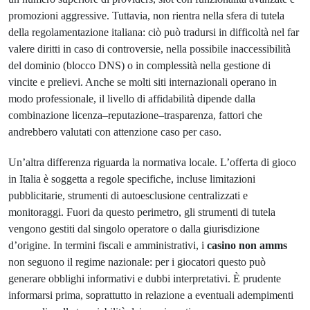
promozioni aggressive. Tuttavia, non rientra nella sfera di tutela
della regolamentazione italiana: ciò può tradursi in difficoltà nel far
valere diritti in caso di controversie, nella possibile inaccessibilità
del dominio (blocco DNS) o in complessità nella gestione di
vincite e prelievi. Anche se molti siti internazionali operano in
modo professionale, il livello di affidabilità dipende dalla
combinazione licenza–reputazione–trasparenza, fattori che
andrebbero valutati con attenzione caso per caso.
Un’altra differenza riguarda la normativa locale. L’offerta di gioco
in Italia è soggetta a regole specifiche, incluse limitazioni
pubblicitarie, strumenti di autoesclusione centralizzati e
monitoraggi. Fuori da questo perimetro, gli strumenti di tutela
vengono gestiti dal singolo operatore o dalla giurisdizione
d’origine. In termini fiscali e amministrativi, i
casino non amms
non seguono il regime nazionale: per i giocatori questo può
generare obblighi informativi e dubbi interpretativi. È prudente
informarsi prima, soprattutto in relazione a eventuali adempimenti