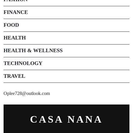
FINANCE
FOOD
HEALTH
HEALTH & WELLNESS
TECHNOLOGY
TRAVEL
Oplee728@outlook.com
CASA NANA