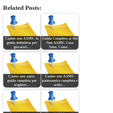
Related Posts:
Casinò non AAMS: la
Guida Completa ai Siti
guida definitiva per
Non AAMS: Cosa
giocatori…
Sono, Come…
Casino non aams:
Casino non AAMS:
guida completa per
panoramica completa e
scegliere…
scelte…