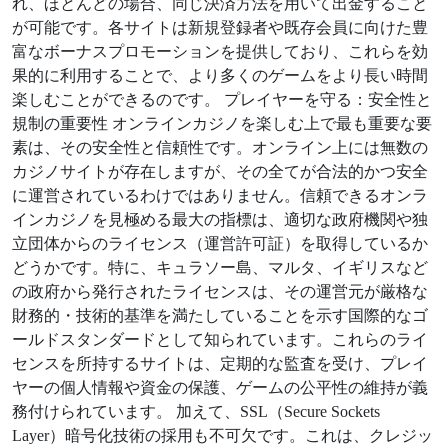
れ、ほとんどの場合、同じ決済方法を用いて出金すること
が可能です。各サイトは新規登録者や既存会員に向けた豊
富なボーナスプロモーションを提供しており、これらを効
果的に利用することで、より多くのゲームをより長い時間
楽しむことができるのです。 プレイヤーを守る：安全性と
規制の重要性 オンラインカジノを楽しむ上で最も重要な要
素は、その安全性と信頼性です。オンライン上には無数の
カジノサイトが存在しますが、その全てが合法的かつ安全
に運営されているわけではありません。信頼できるオンラ
インカジノを見極める最大の指標は、適切な政府機関や独
立団体からのライセンス（運営許可証）を取得しているか
どうかです。特に、キュラソー島、マルタ、イギリスなど
の政府から発行されたライセンスは、その運営元が厳格な
財務的・技術的基準を満たしていることを示す国際的なゴ
ールドスタンダードとして知られています。これらのライ
センスを所持するサイトは、定期的な監査を受け、プレイ
ヤーの個人情報や資金の保護、ゲームの公平性の維持が義
務付けられています。 加えて、SSL（Secure Sockets
Layer）暗号化技術の採用も不可欠です。これは、クレジッ