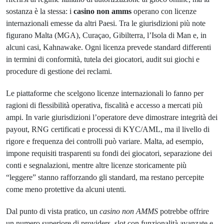
sostanza è la stessa: i
casino non amms
operano con licenze
internazionali emesse da altri Paesi. Tra le giurisdizioni più note
figurano Malta (MGA), Curaçao, Gibilterra, l’Isola di Man e, in
alcuni casi, Kahnawake. Ogni licenza prevede standard differenti
in termini di conformità, tutela dei giocatori, audit sui giochi e
procedure di gestione dei reclami.
Le piattaforme che scelgono licenze internazionali lo fanno per
ragioni di flessibilità operativa, fiscalità e accesso a mercati più
ampi. In varie giurisdizioni l’operatore deve dimostrare integrità dei
payout, RNG certificati e processi di KYC/AML, ma il livello di
rigore e frequenza dei controlli può variare. Malta, ad esempio,
impone requisiti trasparenti su fondi dei giocatori, separazione dei
conti e segnalazioni, mentre altre licenze storicamente più
“leggere” stanno rafforzando gli standard, ma restano percepite
come meno protettive da alcuni utenti.
Dal punto di vista pratico, un
casino non AMMS
potrebbe offrire
un numero superiore di providers, slot con funzionalità avanzate e