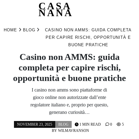
CASA
NANA
Skip
to
HOME
BLOG
CASINO NON AMMS: GUIDA COMPLETA
content
PER CAPIRE RISCHI, OPPORTUNITÀ E
BUONE PRATICHE
Casino non AMMS: guida
completa per capire rischi,
opportunità e buone pratiche
I casino non amms sono piattaforme di
gioco online non autorizzate dall’ente
regolatore italiano e, proprio per questo,
generano curiosità…
NOVEMBER 23, 2025
BLOG
1 MIN READ
0
5
BY
WILMAVRANSON