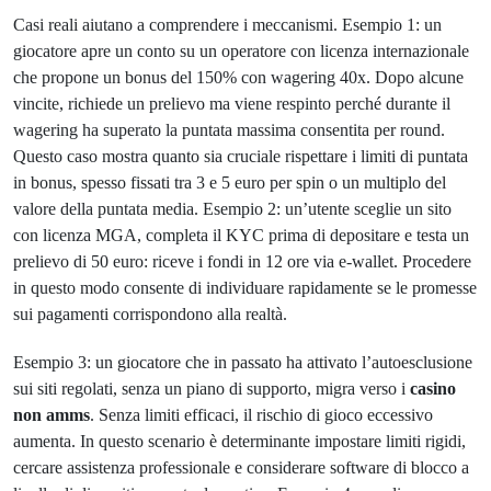
Casi reali aiutano a comprendere i meccanismi. Esempio 1: un
giocatore apre un conto su un operatore con licenza internazionale
che propone un bonus del 150% con wagering 40x. Dopo alcune
vincite, richiede un prelievo ma viene respinto perché durante il
wagering ha superato la puntata massima consentita per round.
Questo caso mostra quanto sia cruciale rispettare i limiti di puntata
in bonus, spesso fissati tra 3 e 5 euro per spin o un multiplo del
valore della puntata media. Esempio 2: un’utente sceglie un sito
con licenza MGA, completa il KYC prima di depositare e testa un
prelievo di 50 euro: riceve i fondi in 12 ore via e-wallet. Procedere
in questo modo consente di individuare rapidamente se le promesse
sui pagamenti corrispondono alla realtà.
Esempio 3: un giocatore che in passato ha attivato l’autoesclusione
sui siti regolati, senza un piano di supporto, migra verso i
casino
non amms
. Senza limiti efficaci, il rischio di gioco eccessivo
aumenta. In questo scenario è determinante impostare limiti rigidi,
cercare assistenza professionale e considerare software di blocco a