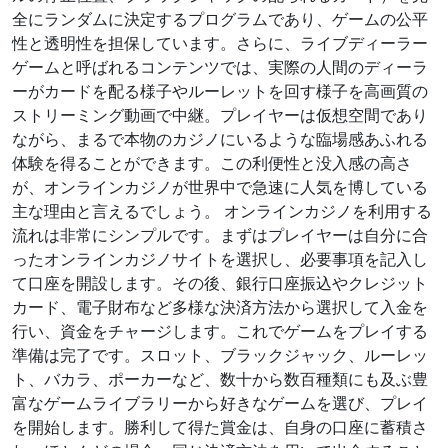
全にランダムに決定するプログラムであり、ゲームの公平
性と透明性を担保しています。さらに、ライブディーラー
ゲームと呼ばれるコンテンツでは、実際の人間のディーラ
ーがカードを配る様子やルーレットを回す様子を高画質の
ストリーミング動画で中継。プレイヤーは仮想空間であり
ながら、まるで本物のカジノにいるような臨場感あふれる
体験を得ることができます。この利便性と没入感の高さ
が、オンラインカジノが世界中で急速に人気を博している
主な理由と言えるでしょう。 オンラインカジノを利用する
流れは非常にシンプルです。まずはプレイヤーは自分に合
ったオンラインカジノサイトを選択し、必要事項を記入し
て口座を開設します。その後、銀行口座振込やクレジット
カード、電子財布など多様な決済方法から選択して入金を
行い、資金をチャージします。これでゲームをプレイする
準備は完了です。スロット、ブラックジャック、ルーレッ
ト、バカラ、ポーカーなど、数十から数百種類にも及ぶ豊
富なゲームライブラリーから好きなゲームを選び、プレイ
を開始します。勝利して得た賞金は、自身の口座に蓄積さ