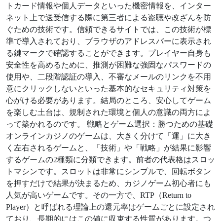
トカード情報や個人データといった機密情報を、インター
ネット上で送受信する際に第三者による盗聴や改ざんを防
ぐための技術です。信頼できるサイトでは、この技術が標
準で導入されており、ブラウザのアドレスバーに表示され
る鍵マークで確認することができます。プレイヤー自身も
安全性を高めるために、推測が困難な強固なパスワードの
使用や、二段階認証の導入、不審なメールのリンクを不用
意にクリックしないといった基本的なセキュリティ対策を
心がける必要があります。結局のところ、安心してゲーム
を楽しむ土台は、規制された環境と個人の意識の両方によ
って築かれるのです。 戦略とゲーム選択：勝つための基礎
オンラインカジノのゲームは、大きく分けて「運」に大き
く左右されるゲームと、「技術」や「戦略」が結果に影響
するゲームの2種類に分類できます。前者の代表格はスロッ
トマシンです。スロットは非常にシンプルで、回転ボタン
を押すだけで結果が決まるため、カジノゲーム初心者にも
人気が高いゲームです。その一方で、RTP（Return to
Player）と呼ばれる理論上の還元率はゲームごとに設定され
ており、長期的にはこの値に収束する性質があります。つ