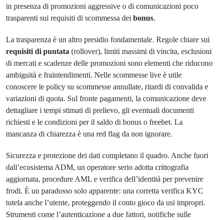
in presenza di promozioni aggressive o di comunicazioni poco
trasparenti sui requisiti di scommessa dei
bonus
.
La trasparenza è un altro presidio fondamentale. Regole chiare sui
requisiti di puntata
(rollover), limiti massimi di vincita, esclusioni
di mercati e scadenze delle promozioni sono elementi che riducono
ambiguità e fraintendimenti. Nelle scommesse live è utile
conoscere le policy su scommesse annullate, ritardi di convalida e
variazioni di quota. Sul fronte pagamenti, la comunicazione deve
dettagliare i tempi stimati di prelievo, gli eventuali documenti
richiesti e le condizioni per il saldo di bonus o freebet. La
mancanza di chiarezza è una red flag da non ignorare.
Sicurezza e protezione dei dati completano il quadro. Anche fuori
dall’ecosistema ADM, un operatore serio adotta crittografia
aggiornata, procedure AML e verifica dell’identità per prevenire
frodi. È un paradosso solo apparente: una corretta verifica KYC
tutela anche l’utente, proteggendo il conto gioco da usi impropri.
Strumenti come l’autenticazione a due fattori, notifiche sulle