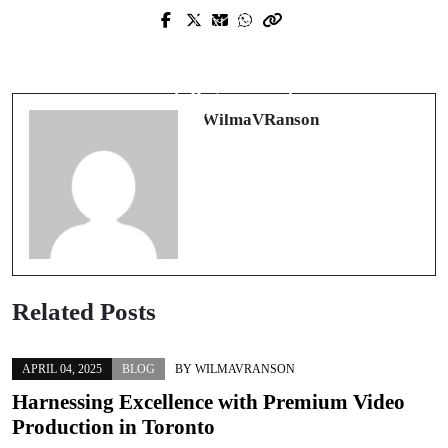
Prev Post
Next Post
Casino en ligne en Belgique : guide
Casino en ligne : guide stratégique,
stratégique pour jouer légalement et
sécurité et tendances pour mieux
intelligemment
jouer
WilmaVRanson
Related Posts
APRIL 04, 2025
BLOG
BY
WILMAVRANSON
Harnessing Excellence with Premium Video
Production in Toronto