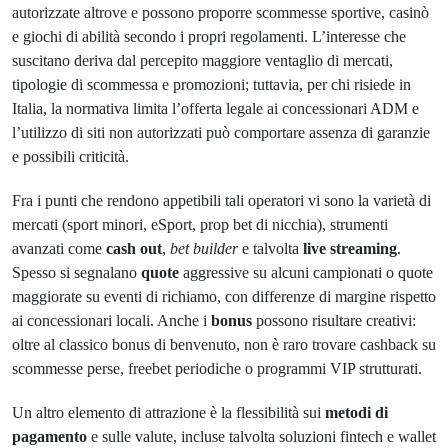
autorizzate altrove e possono proporre scommesse sportive, casinò
e giochi di abilità secondo i propri regolamenti. L’interesse che
suscitano deriva dal percepito maggiore ventaglio di mercati,
tipologie di scommessa e promozioni; tuttavia, per chi risiede in
Italia, la normativa limita l’offerta legale ai concessionari ADM e
l’utilizzo di siti non autorizzati può comportare assenza di garanzie
e possibili criticità.
Fra i punti che rendono appetibili tali operatori vi sono la varietà di
mercati (sport minori, eSport, prop bet di nicchia), strumenti
avanzati come
cash out
,
bet builder
e talvolta
live streaming
.
Spesso si segnalano
quote
aggressive su alcuni campionati o quote
maggiorate su eventi di richiamo, con differenze di margine rispetto
ai concessionari locali. Anche i
bonus
possono risultare creativi:
oltre al classico bonus di benvenuto, non è raro trovare cashback su
scommesse perse, freebet periodiche o programmi VIP strutturati.
Un altro elemento di attrazione è la flessibilità sui
metodi di
pagamento
e sulle valute, incluse talvolta soluzioni fintech e wallet