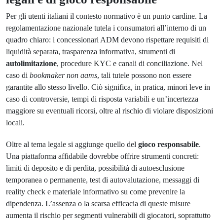
Per gli utenti italiani il contesto normativo è un punto cardine. La
regolamentazione nazionale tutela i consumatori all’interno di un
quadro chiaro: i concessionari ADM devono rispettare requisiti di
liquidità separata, trasparenza informativa, strumenti di
autolimitazione
, procedure KYC e canali di conciliazione. Nel
caso di
bookmaker non aams
, tali tutele possono non essere
garantite allo stesso livello. Ciò significa, in pratica, minori leve in
caso di controversie, tempi di risposta variabili e un’incertezza
maggiore su eventuali ricorsi, oltre al rischio di violare disposizioni
locali.
Oltre al tema legale si aggiunge quello del
gioco responsabile
.
Una piattaforma affidabile dovrebbe offrire strumenti concreti:
limiti di deposito e di perdita, possibilità di autoesclusione
temporanea o permanente, test di autovalutazione, messaggi di
reality check e materiale informativo su come prevenire la
dipendenza. L’assenza o la scarsa efficacia di queste misure
aumenta il rischio per segmenti vulnerabili di giocatori, soprattutto