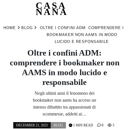
CASA
NANA
Skip
to
HOME
BLOG
OLTRE I CONFINI ADM: COMPRENDERE I
content
BOOKMAKER NON AAMS IN MODO
LUCIDO E RESPONSABILE
Oltre i confini ADM:
comprendere i bookmaker non
AAMS in modo lucido e
responsabile
Negli ultimi anni il fenomeno dei
bookmaker non aams ha acceso un
intenso dibattito tra appassionati di
scommesse, addetti ai…
DECEMBER 21, 2025
BLOG
1 MIN READ
0
5