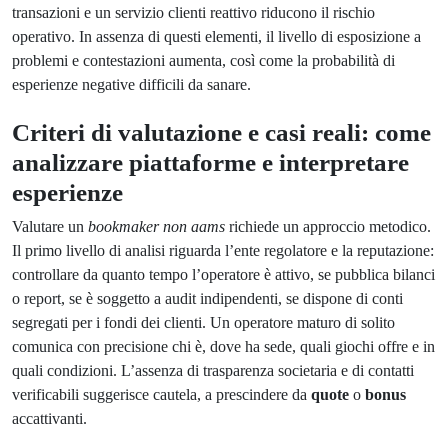
transazioni e un servizio clienti reattivo riducono il rischio
operativo. In assenza di questi elementi, il livello di esposizione a
problemi e contestazioni aumenta, così come la probabilità di
esperienze negative difficili da sanare.
Criteri di valutazione e casi reali: come
analizzare piattaforme e interpretare
esperienze
Valutare un
bookmaker non aams
richiede un approccio metodico.
Il primo livello di analisi riguarda l’ente regolatore e la reputazione:
controllare da quanto tempo l’operatore è attivo, se pubblica bilanci
o report, se è soggetto a audit indipendenti, se dispone di conti
segregati per i fondi dei clienti. Un operatore maturo di solito
comunica con precisione chi è, dove ha sede, quali giochi offre e in
quali condizioni. L’assenza di trasparenza societaria e di contatti
verificabili suggerisce cautela, a prescindere da
quote
o
bonus
accattivanti.