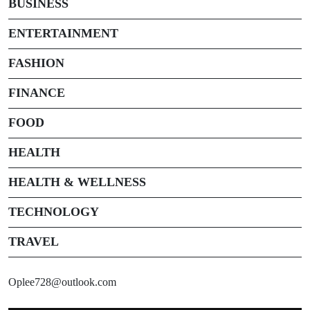
BUSINESS
ENTERTAINMENT
FASHION
FINANCE
FOOD
HEALTH
HEALTH & WELLNESS
TECHNOLOGY
TRAVEL
Oplee728@outlook.com