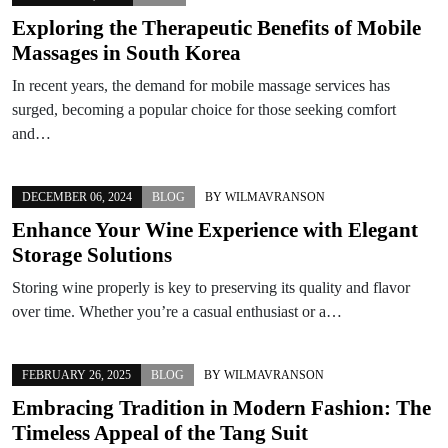
Exploring the Therapeutic Benefits of Mobile
Massages in South Korea
In recent years, the demand for mobile massage services has
surged, becoming a popular choice for those seeking comfort
and…
DECEMBER 06, 2024
BLOG
BY
WILMAVRANSON
Enhance Your Wine Experience with Elegant
Storage Solutions
Storing wine properly is key to preserving its quality and flavor
over time. Whether you’re a casual enthusiast or a…
FEBRUARY 26, 2025
BLOG
BY
WILMAVRANSON
Embracing Tradition in Modern Fashion: The
Timeless Appeal of the Tang Suit