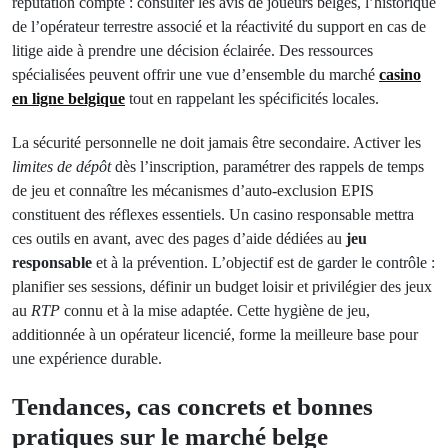
réputation compte : consulter les avis de joueurs belges, l’historique
de l’opérateur terrestre associé et la réactivité du support en cas de
litige aide à prendre une décision éclairée. Des ressources
spécialisées peuvent offrir une vue d’ensemble du marché
casino
en ligne belgique
tout en rappelant les spécificités locales.
La sécurité personnelle ne doit jamais être secondaire. Activer les
limites de dépôt
dès l’inscription, paramétrer des rappels de temps
de jeu et connaître les mécanismes d’auto-exclusion EPIS
constituent des réflexes essentiels. Un casino responsable mettra
ces outils en avant, avec des pages d’aide dédiées au
jeu
responsable
et à la prévention. L’objectif est de garder le contrôle :
planifier ses sessions, définir un budget loisir et privilégier des jeux
au
RTP
connu et à la mise adaptée. Cette hygiène de jeu,
additionnée à un opérateur licencié, forme la meilleure base pour
une expérience durable.
Tendances, cas concrets et bonnes
pratiques sur le marché belge