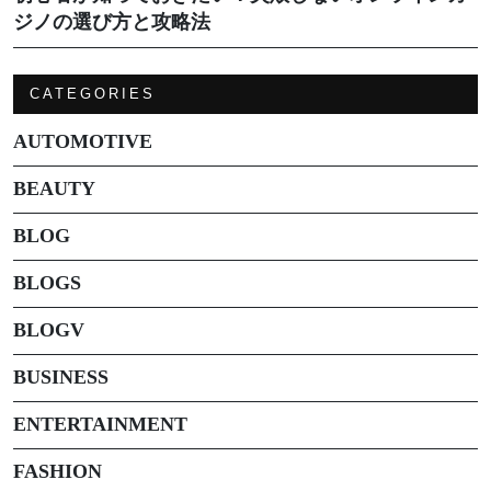
ジノの選び方と攻略法
CATEGORIES
AUTOMOTIVE
BEAUTY
BLOG
BLOGS
BLOGV
BUSINESS
ENTERTAINMENT
FASHION