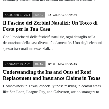
OCTOBER 27, 2024
BLOG
BY
WILMAVRANSON
Il Fascino dei Zerbini Natalizi: Un Tocco di
Festa per la Tua Casa
Con l’avvicinarsi delle festività natalizie, ogni dettaglio nella
decorazione della casa diventa fondamentale. Uno degli elementi
spesso trascurati ma essenziali…
JANUARY 16, 2025
BLOG
BY
WILMAVRANSON
Understanding the Ins and Outs of Roof
Replacement and Insurance Claims in Texas
Homeowners in Texas, especially those residing in coastal areas
like San Leon, League City, and Galveston, are no strangers to…