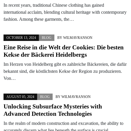
In recent years, traditional Chinese clothing has gained
international acclaim, blending cultural heritage with contemporary
fashion. Among these garments, the…
OCTOBER 13, 2024
BLOG
BY
WILMAVRANSON
Eine Reise in die Welt der Cookies: Die besten
Kekse der Bäckerei Heidelbergs
Im Herzen von Heidelberg gibt es zahlreiche Bäckereien, die dafür
bekannt sind, die köstlichsten Kekse der Region zu produzieren.
Von…
AUGUST 05, 2024
BLOG
BY
WILMAVRANSON
Unlocking Subsurface Mysteries with
Advanced Detection Technologies
In the realm of modern construction and excavation, the ability to
accurately discern what lies beneath the surface is crucial.…