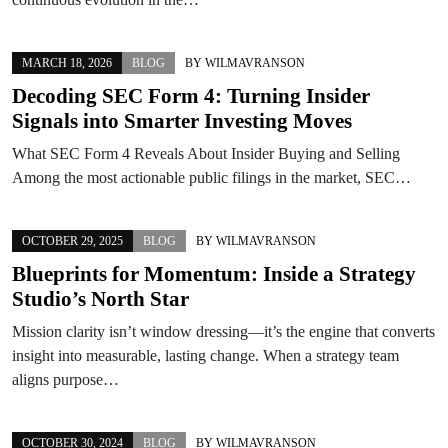
MARCH 18, 2026
BLOG
BY
WILMAVRANSON
Decoding SEC Form 4: Turning Insider
Signals into Smarter Investing Moves
What SEC Form 4 Reveals About Insider Buying and Selling
Among the most actionable public filings in the market, SEC…
OCTOBER 29, 2025
BLOG
BY
WILMAVRANSON
Blueprints for Momentum: Inside a Strategy
Studio’s North Star
Mission clarity isn’t window dressing—it’s the engine that converts
insight into measurable, lasting change. When a strategy team
aligns purpose…
OCTOBER 30, 2024
BLOG
BY
WILMAVRANSON