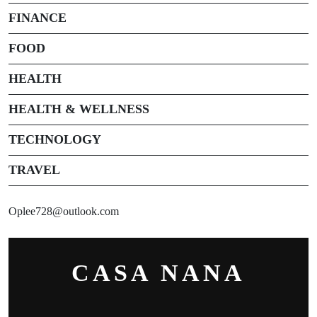
FINANCE
FOOD
HEALTH
HEALTH & WELLNESS
TECHNOLOGY
TRAVEL
Oplee728@outlook.com
CASA NANA