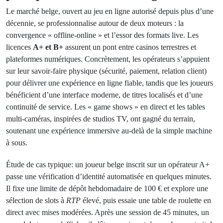
Le marché belge, ouvert au jeu en ligne autorisé depuis plus d’une
décennie, se professionnalise autour de deux moteurs : la
convergence « offline-online » et l’essor des formats live. Les
licences
A+ et B+
assurent un pont entre casinos terrestres et
plateformes numériques. Concrètement, les opérateurs s’appuient
sur leur savoir-faire physique (sécurité, paiement, relation client)
pour délivrer une expérience en ligne fiable, tandis que les joueurs
bénéficient d’une interface moderne, de titres localisés et d’une
continuité de service. Les « game shows » en direct et les tables
multi-caméras, inspirées de studios TV, ont gagné du terrain,
soutenant une expérience immersive au-delà de la simple machine
à sous.
Étude de cas typique: un joueur belge inscrit sur un opérateur A+
passe une vérification d’identité automatisée en quelques minutes.
Il fixe une limite de dépôt hebdomadaire de 100 € et explore une
sélection de slots à
RTP
élevé, puis essaie une table de roulette en
direct avec mises modérées. Après une session de 45 minutes, un