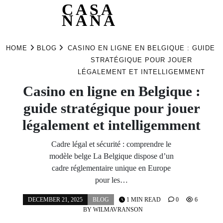
CASA
NANA
Skip
to
HOME
BLOG
CASINO EN LIGNE EN BELGIQUE : GUIDE
content
STRATÉGIQUE POUR JOUER
LÉGALEMENT ET INTELLIGEMMENT
Casino en ligne en Belgique :
guide stratégique pour jouer
légalement et intelligemment
Cadre légal et sécurité : comprendre le
modèle belge La Belgique dispose d’un
cadre réglementaire unique en Europe
pour les…
DECEMBER 21, 2025
BLOG
1 MIN READ
0
6
BY
WILMAVRANSON