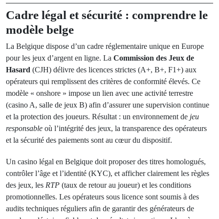
Cadre légal et sécurité : comprendre le
modèle belge
La Belgique dispose d’un cadre réglementaire unique en Europe
pour les jeux d’argent en ligne. La
Commission des Jeux de
Hasard
(CJH) délivre des licences strictes (A+, B+, F1+) aux
opérateurs qui remplissent des critères de conformité élevés. Ce
modèle « onshore » impose un lien avec une activité terrestre
(casino A, salle de jeux B) afin d’assurer une supervision continue
et la protection des joueurs. Résultat : un environnement de
jeu
responsable
où l’intégrité des jeux, la transparence des opérateurs
et la sécurité des paiements sont au cœur du dispositif.
Un casino légal en Belgique doit proposer des titres homologués,
contrôler l’âge et l’identité (KYC), et afficher clairement les règles
des jeux, les
RTP
(taux de retour au joueur) et les conditions
promotionnelles. Les opérateurs sous licence sont soumis à des
audits techniques réguliers afin de garantir des générateurs de