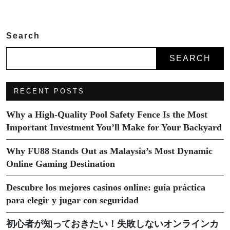
Search
SEARCH
RECENT POSTS
Why a High-Quality Pool Safety Fence Is the Most
Important Investment You’ll Make for Your Backyard
Why FU88 Stands Out as Malaysia’s Most Dynamic
Online Gaming Destination
Descubre los mejores casinos online: guía práctica
para elegir y jugar con seguridad
初心者が知っておきたい！失敗しないオンラインカ