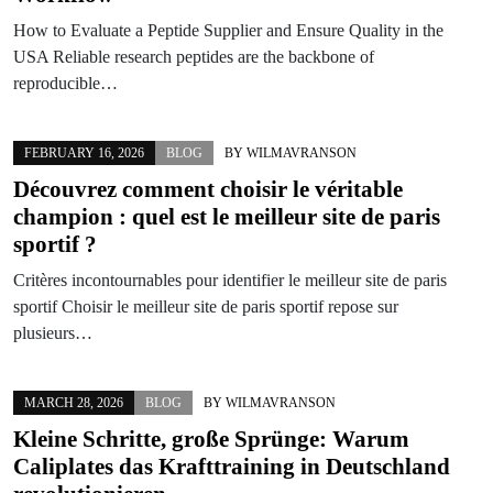
How to Evaluate a Peptide Supplier and Ensure Quality in the
USA Reliable research peptides are the backbone of
reproducible…
FEBRUARY 16, 2026
BLOG
BY
WILMAVRANSON
Découvrez comment choisir le véritable
champion : quel est le meilleur site de paris
sportif ?
Critères incontournables pour identifier le meilleur site de paris
sportif Choisir le meilleur site de paris sportif repose sur
plusieurs…
MARCH 28, 2026
BLOG
BY
WILMAVRANSON
Kleine Schritte, große Sprünge: Warum
Caliplates das Krafttraining in Deutschland