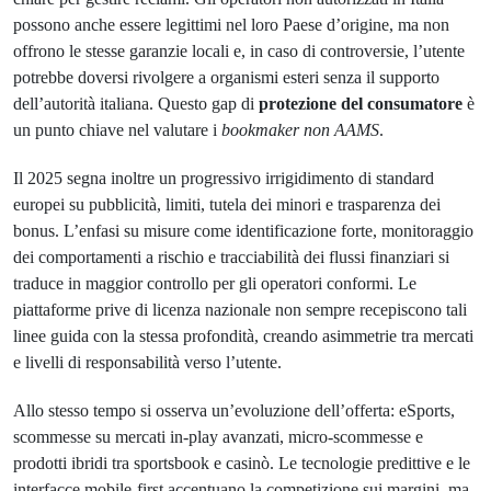
possono anche essere legittimi nel loro Paese d’origine, ma non
offrono le stesse garanzie locali e, in caso di controversie, l’utente
potrebbe doversi rivolgere a organismi esteri senza il supporto
dell’autorità italiana. Questo gap di
protezione del consumatore
è
un punto chiave nel valutare i
bookmaker non AAMS
.
Il 2025 segna inoltre un progressivo irrigidimento di standard
europei su pubblicità, limiti, tutela dei minori e trasparenza dei
bonus. L’enfasi su misure come identificazione forte, monitoraggio
dei comportamenti a rischio e tracciabilità dei flussi finanziari si
traduce in maggior controllo per gli operatori conformi. Le
piattaforme prive di licenza nazionale non sempre recepiscono tali
linee guida con la stessa profondità, creando asimmetrie tra mercati
e livelli di responsabilità verso l’utente.
Allo stesso tempo si osserva un’evoluzione dell’offerta: eSports,
scommesse su mercati in-play avanzati, micro-scommesse e
prodotti ibridi tra sportsbook e casinò. Le tecnologie predittive e le
interfacce mobile-first accentuano la competizione sui margini, ma