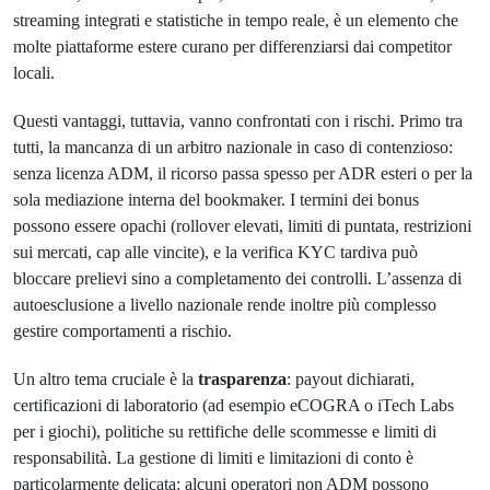
streaming integrati e statistiche in tempo reale, è un elemento che
molte piattaforme estere curano per differenziarsi dai competitor
locali.
Questi vantaggi, tuttavia, vanno confrontati con i rischi. Primo tra
tutti, la mancanza di un arbitro nazionale in caso di contenzioso:
senza licenza ADM, il ricorso passa spesso per ADR esteri o per la
sola mediazione interna del bookmaker. I termini dei bonus
possono essere opachi (rollover elevati, limiti di puntata, restrizioni
sui mercati, cap alle vincite), e la verifica KYC tardiva può
bloccare prelievi sino a completamento dei controlli. L’assenza di
autoesclusione a livello nazionale rende inoltre più complesso
gestire comportamenti a rischio.
Un altro tema cruciale è la
trasparenza
: payout dichiarati,
certificazioni di laboratorio (ad esempio eCOGRA o iTech Labs
per i giochi), politiche su rettifiche delle scommesse e limiti di
responsabilità. La gestione di limiti e limitazioni di conto è
particolarmente delicata: alcuni operatori non ADM possono