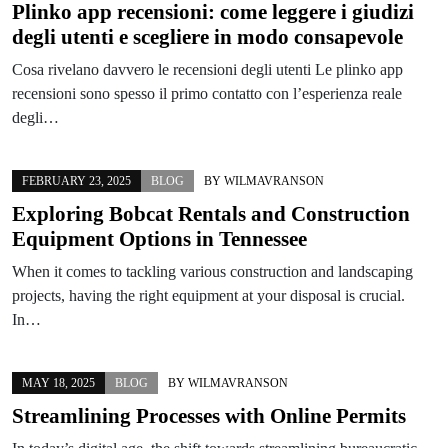
Plinko app recensioni: come leggere i giudizi
degli utenti e scegliere in modo consapevole
Cosa rivelano davvero le recensioni degli utenti Le plinko app
recensioni sono spesso il primo contatto con l’esperienza reale
degli…
FEBRUARY 23, 2025
BLOG
BY
WILMAVRANSON
Exploring Bobcat Rentals and Construction
Equipment Options in Tennessee
When it comes to tackling various construction and landscaping
projects, having the right equipment at your disposal is crucial.
In…
MAY 18, 2025
BLOG
BY
WILMAVRANSON
Streamlining Processes with Online Permits