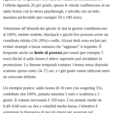
l’offerta riguarda 20
giri gratis
, spesso le vincite confluiscono in un
saldo bonus con lo stesso playthrough, e talvolta con un tetto
massimo prelevabile (per esempio 50 o 100 euro).
Attenzione all’idoneità dei giochi: le slot in genere contribuiscono
al 100%, mentre roulette, blackjack e giochi live possono avere un
contributo ridotto (10–20%) o nullo. Alcuni titoli sono esclusi per
evitare strategie a bassa varianza che “aggirano” il requisito. È
frequente anche un
limite di puntata
per round (per esempio 5
euro) finché il saldo bonus è attivo: superarlo può invalidare la
promozione. Le finestre temporali contano: i bonus senza deposito
scadono spesso entro 24–72 ore, e i giri gratis vanno utilizzati entro
un orizzonte definito.
Un esempio pratico: saldo bonus di 10 euro con wagering 35x,
contributo slot 100%, puntata massima 5 euro e scadenza a 3
giorni. Il volume necessario è 350 euro. Con puntate medie da
0,40–0,60 euro su slot a
volatilità
medio-bassa, l’obiettivo è
aumentare la frequenza di piccoli ritorni per avanzare nel