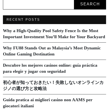
SEARCH
RECENT POSTS
Why a High-Quality Pool Safety Fence Is the Most
Important Investment You’ll Make for Your Backyard
Why FU88 Stands Out as Malaysia’s Most Dynamic
Online Gaming Destination
Descubre los mejores casinos online: guía práctica
para elegir y jugar con seguridad
初心者が知っておきたい！失敗しないオンラインカ
ジノの選び方と攻略法
Guida pratica ai migliori casino non AAMS per
giocatori italiani