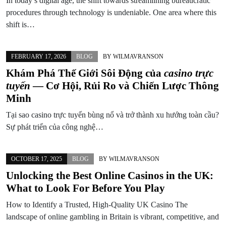
In today’s digital age, the shift towards streamlining bureaucratic
procedures through technology is undeniable. One area where this
shift is…
FEBRUARY 17, 2026
BLOG
BY
WILMAVRANSON
Khám Phá Thế Giới Sôi Động của
casino trực
tuyến
— Cơ Hội, Rủi Ro và Chiến Lược Thông
Minh
Tại sao casino trực tuyến bùng nổ và trở thành xu hướng toàn cầu?
Sự phát triển của công nghệ…
OCTOBER 17, 2025
BLOG
BY
WILMAVRANSON
Unlocking the Best Online Casinos in the UK:
What to Look For Before You Play
How to Identify a Trusted, High-Quality UK Casino The
landscape of online gambling in Britain is vibrant, competitive, and