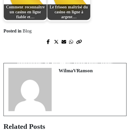
Comment reconnaître
Le frisson maîtrisé du
un casino en ligne
casino en ligne à
fiable et…
argent…
Posted in
Blog
Prev Post
Next Post
Malaysia’s Best Online Casino: Smart
Décrypter un casino en ligne fiable:
Criteria for Safe, Fair, and Thrilling
méthodes et repères indispensables
Play
WilmaVRanson
Related Posts