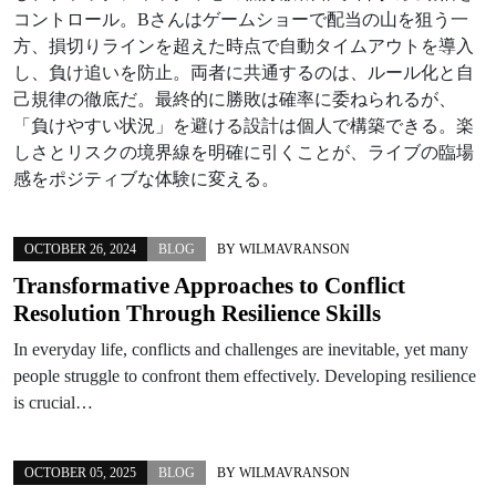
コントロール。Bさんはゲームショーで配当の山を狙う一
方、損切りラインを超えた時点で自動タイムアウトを導入
し、負け追いを防止。両者に共通するのは、ルール化と自
己規律の徹底だ。最終的に勝敗は確率に委ねられるが、
「負けやすい状況」を避ける設計は個人で構築できる。楽
しさとリスクの境界線を明確に引くことが、ライブの臨場
感をポジティブな体験に変える。
OCTOBER 26, 2024
BLOG
BY
WILMAVRANSON
Transformative Approaches to Conflict
Resolution Through Resilience Skills
In everyday life, conflicts and challenges are inevitable, yet many
people struggle to confront them effectively. Developing resilience
is crucial…
OCTOBER 05, 2025
BLOG
BY
WILMAVRANSON