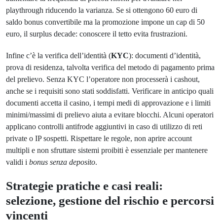
playthrough riducendo la varianza. Se si ottengono 60 euro di
saldo bonus convertibile ma la promozione impone un cap di 50
euro, il surplus decade: conoscere il tetto evita frustrazioni.
Infine c’è la verifica dell’identità (
KYC
): documenti d’identità,
prova di residenza, talvolta verifica del metodo di pagamento prima
del prelievo. Senza KYC l’operatore non processerà i cashout,
anche se i requisiti sono stati soddisfatti. Verificare in anticipo quali
documenti accetta il casino, i tempi medi di approvazione e i limiti
minimi/massimi di prelievo aiuta a evitare blocchi. Alcuni operatori
applicano controlli antifrode aggiuntivi in caso di utilizzo di reti
private o IP sospetti. Rispettare le regole, non aprire account
multipli e non sfruttare sistemi proibiti è essenziale per mantenere
validi i
bonus senza deposito
.
Strategie pratiche e casi reali:
selezione, gestione del rischio e percorsi
vincenti