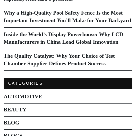
Why a High-Quality Pool Safety Fence Is the Most
Important Investment You’ll Make for Your Backyard
Inside the World’s Display Powerhouse: Why LCD
Manufacturers in China Lead Global Innovation
The Quality Catalyst: Why Your Choice of Test
Chamber Supplier Defines Product Success
CATEGORIES
AUTOMOTIVE
BEAUTY
BLOG
BLOGS