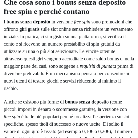
Che cosa sono i bonus senza deposito
free spin e perché contano
I
bonus senza deposito
in versione
free spin
sono promozioni che
offrono
giri gratis
sulle slot online senza richiedere un versamento
iniziale. In pratica, ci si registra su una piattaforma, si verifica il
conto e si ricevono un numero prestabilito di spin gratuiti da
utilizzare su una o più slot selezionate. Le vincite ottenute
attraverso questi giri vengono accreditate come saldo bonus e, nella
maggior parte dei casi, sono soggette a
requisiti di puntata
prima di
diventare prelevabili. È un meccanismo pensato per consentire ai
nuovi utenti di testare giochi e servizi riducendo al minimo il
rischio.
Anche se esistono più forme di
bonus senza deposito
(come
piccoli importi in denaro o scommesse gratuite), la versione con
free spin
è tra le più popolari perché focalizza l’esperienza su slot
specifiche, spesso titoli di successo o nuove uscite. Di solito il
valore di ogni giro è fissato (ad esempio 0,10€ o 0,20€), il numero