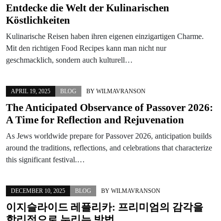
Entdecke die Welt der Kulinarischen
Köstlichkeiten
Kulinarische Reisen haben ihren eigenen einzigartigen Charme.
Mit den richtigen Food Recipes kann man nicht nur
geschmacklich, sondern auch kulturell…
APRIL 19, 2025
BLOG
BY
WILMAVRANSON
The Anticipated Observance of Passover 2026:
A Time for Reflection and Rejuvenation
As Jews worldwide prepare for Passover 2026, anticipation builds
around the traditions, reflections, and celebrations that characterize
this significant festival.…
DECEMBER 10, 2025
BLOG
BY
WILMAVRANSON
이지슬라이드 레플리카: 프리미엄의 감각을
합리적으로 누리는 방법