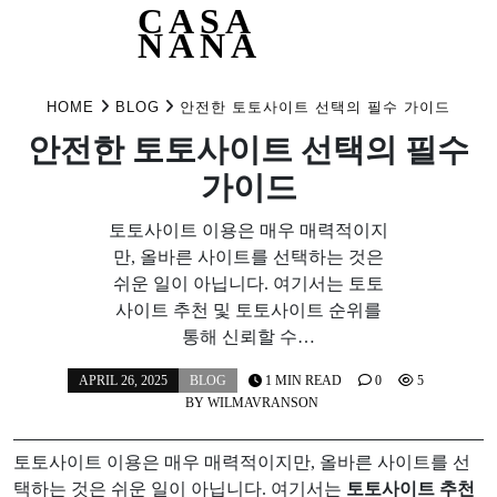
CASA
NANA
Skip
to
HOME
BLOG
안전한 토토사이트 선택의 필수 가이드
content
안전한 토토사이트 선택의 필수
가이드
토토사이트 이용은 매우 매력적이지
만, 올바른 사이트를 선택하는 것은
쉬운 일이 아닙니다. 여기서는 토토
사이트 추천 및 토토사이트 순위를
통해 신뢰할 수…
APRIL 26, 2025
BLOG
1 MIN READ
0
5
BY
WILMAVRANSON
토토사이트 이용은 매우 매력적이지만, 올바른 사이트를 선
택하는 것은 쉬운 일이 아닙니다. 여기서는
토토사이트 추천