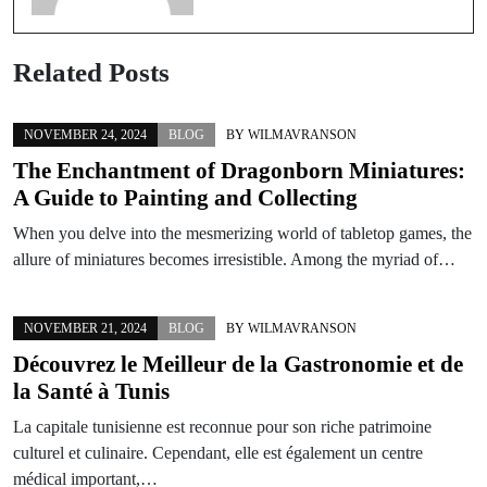
Related Posts
NOVEMBER 24, 2024
BLOG
BY
WILMAVRANSON
The Enchantment of Dragonborn Miniatures:
A Guide to Painting and Collecting
When you delve into the mesmerizing world of tabletop games, the
allure of miniatures becomes irresistible. Among the myriad of…
NOVEMBER 21, 2024
BLOG
BY
WILMAVRANSON
Découvrez le Meilleur de la Gastronomie et de
la Santé à Tunis
La capitale tunisienne est reconnue pour son riche patrimoine
culturel et culinaire. Cependant, elle est également un centre
médical important,…