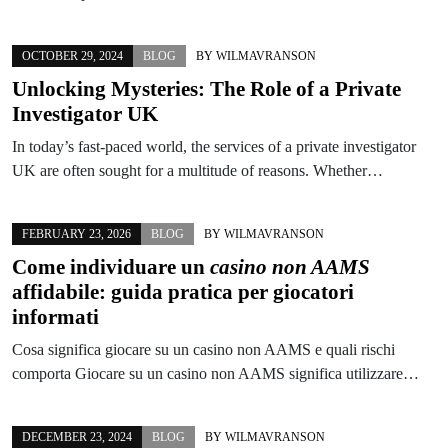
OCTOBER 29, 2024
BLOG
BY
WILMAVRANSON
Unlocking Mysteries: The Role of a Private
Investigator UK
In today’s fast-paced world, the services of a private investigator
UK are often sought for a multitude of reasons. Whether…
FEBRUARY 23, 2026
BLOG
BY
WILMAVRANSON
Come individuare un
casino non AAMS
affidabile: guida pratica per giocatori
informati
Cosa significa giocare su un casino non AAMS e quali rischi
comporta Giocare su un casino non AAMS significa utilizzare…
DECEMBER 23, 2024
BLOG
BY
WILMAVRANSON