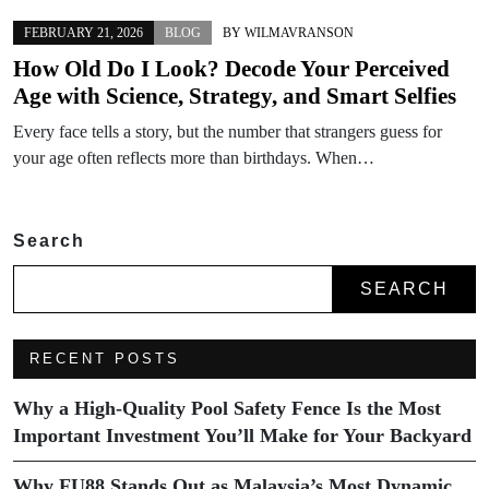
FEBRUARY 21, 2026
BLOG
BY
WILMAVRANSON
How Old Do I Look? Decode Your Perceived
Age with Science, Strategy, and Smart Selfies
Every face tells a story, but the number that strangers guess for
your age often reflects more than birthdays. When…
Search
SEARCH
RECENT POSTS
Why a High-Quality Pool Safety Fence Is the Most
Important Investment You’ll Make for Your Backyard
Why FU88 Stands Out as Malaysia’s Most Dynamic