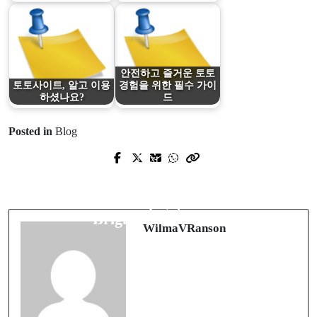
안전하고 즐거운 토토
토토사이트, 알고 이용
경험을 위한 필수 가이
하셨나요?
드
Posted in
Blog
Prev Post
Next Post
Az Online Szerencsejáték Varázsa:
Harness the Sun: Innovative
Fedezd fel a legjobb online casinók
Loadshedding Solar Solutions for a
világát
Brighter Tomorrow
WilmaVRanson