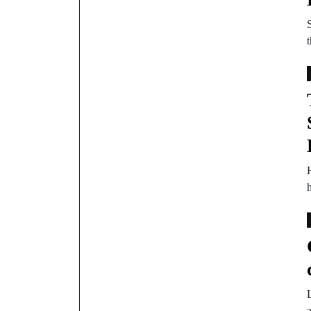
t
L
a