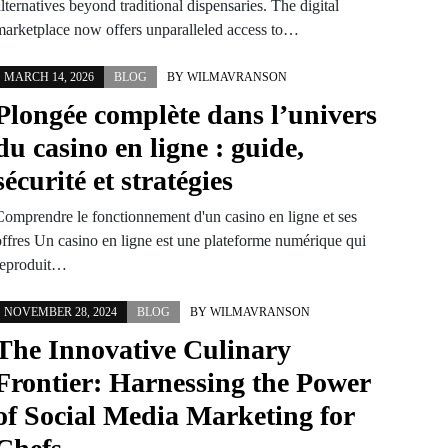
lternatives beyond traditional dispensaries. The digital
marketplace now offers unparalleled access to…
MARCH 14, 2026
BLOG
BY
WILMAVRANSON
Plongée complète dans l’univers
du casino en ligne : guide,
sécurité et stratégies
Comprendre le fonctionnement d'un casino en ligne et ses
offres Un casino en ligne est une plateforme numérique qui
reproduit…
NOVEMBER 28, 2024
BLOG
BY
WILMAVRANSON
The Innovative Culinary
Frontier: Harnessing the Power
of Social Media Marketing for