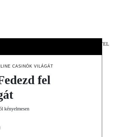
 &
NEWS &
TECHNOLOGY
TRAVEL
SS
POLITICS
LINE CASINÓK VILÁGÁT
Fedezd fel
gát
ról kényelmesen
N