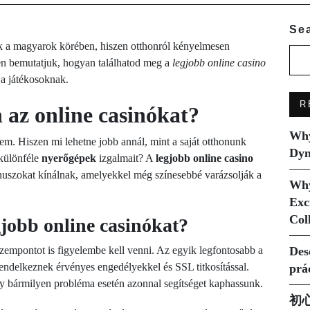
Se
ik a magyarok körében, hiszen otthonról kényelmesen
en bemutatjuk, hogyan találhatod meg a
legjobb online casino
 a játékosoknak.
R
 az online casinókat?
Why
em. Hiszen mi lehetne jobb annál, mint a saját otthonunk
Dyn
 különféle
nyerőgépek
izgalmait? A
legjobb online casino
ónuszokat kínálnak, amelyekkel még színesebbé varázsolják a
Why
Exc
Col
gjobb online casinókat?
szempontot is figyelembe kell venni. Az egyik legfontosabb a
Des
endelkeznek érvényes engedélyekkel és SSL titkosítással.
prá
gy bármilyen probléma esetén azonnal segítséget kaphassunk.
初