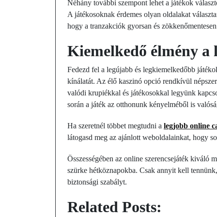
Néhány további szempont lehet a játékok választé
A játékosoknak érdemes olyan oldalakat választan
hogy a tranzakciók gyorsan és zökkenőmentesen 
Kiemelkedő élmény a l
Fedezd fel a legújabb és legkiemelkedőbb játéko
kínálatát. Az élő kaszinó opció rendkívül népszer
valódi krupiékkal és játékosokkal legyünk kapcsol
során a játék az otthonunk kényelméből is valós
Ha szeretnél többet megtudni a
legjobb online c
látogasd meg az ajánlott weboldalainkat, hogy so
Összességében az online szerencsejáték kiváló m
szürke hétköznapokba. Csak annyit kell tennünk,
biztonsági szabályt.
Related Posts: