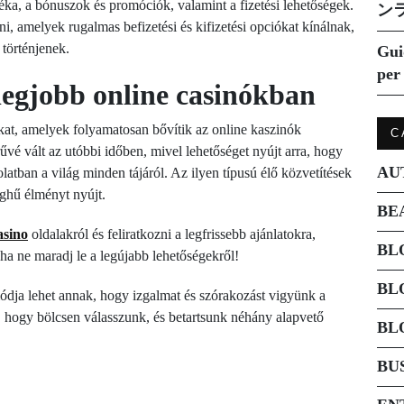
ka, a bónuszok és promóciók, valamint a fizetési lehetőségek.
ン
i, amelyek rugalmas befizetési és kifizetési opciókat kínálnak,
történjenek.
Gui
per 
egjobb online casinókban
kat, amelyek folyamatosan bővítik az online kaszinók
C
űvé vált az utóbbi időben, mivel lehetőséget nyújt arra, hogy
AU
atban a világ minden tájáról. Az ilyen típusú élő közvetítések
ághű élményt nyújt.
BE
asino
oldalakról és feliratkozni a legfrissebb ajánlatokra,
BL
ha ne maradj le a legújabb lehetőségekről!
BL
ódja lehet annak, hogy izgalmat és szórakozást vigyünk a
 hogy bölcsen válasszunk, és betartsunk néhány alapvető
BL
BU