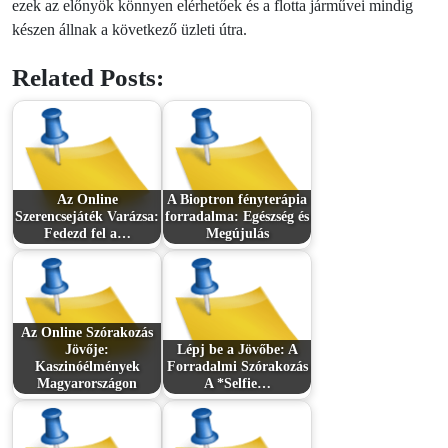
ezek az előnyök könnyen elérhetőek és a flotta járművei mindig
készen állnak a következő üzleti útra.
Related Posts:
Az Online
A Bioptron fényterápia
Szerencsejáték Varázsa:
forradalma: Egészség és
Fedezd fel a…
Megújulás
Az Online Szórakozás
Jövője:
Lépj be a Jövőbe: A
Kaszinóélmények
Forradalmi Szórakozás
Magyarországon
A *Selfie…