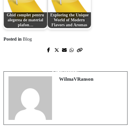
Ghid complet pentru
Exploring the Unique
alegerea de material
World of Modern
plafon…
Flavors and Aromas
Posted in
Blog
Prev Post
Next Post
Revolutionizing Wound Care: The
The Timeless Appeal of Bronze
Breakthrough of Disposable NPWT
Creations
Devices
WilmaVRanson