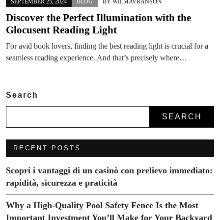
SEPTEMBER 25, 2024
BLOG
BY
WILMAVRANSON
Discover the Perfect Illumination with the
Glocusent Reading Light
For avid book lovers, finding the best reading light is crucial for a
seamless reading experience. And that’s precisely where…
Search
SEARCH
RECENT POSTS
Scopri i vantaggi di un casinò con prelievo immediato:
rapidità, sicurezza e praticità
Why a High-Quality Pool Safety Fence Is the Most
Important Investment You’ll Make for Your Backyard