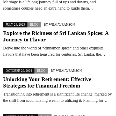
Marriage is a lifelong journey full of ups and downs, and
sometimes couples need an extra hand to guide them…
JULY 24, 2025
BLOG
BY
WILMAVRANSON
Explore the Richness of Sri Lankan Spices: A
Journey to Flavor
Delve into the world of *cinnamon spice* and other exquisite
flavors that have been treasured for centuries. Sri Lanka, the…
OCTOBER 20, 2024
BLOG
BY
WILMAVRANSON
Unlocking Your Retirement: Effective
Strategies for Financial Freedom
Transitioning into retirement is a significant life change, marked by
the shift from accumulating wealth to utilizing it. Planning for…