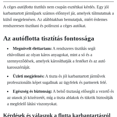
A céges
autóflotta tisztítás
nem csupán esztétikai kérdés. Egy jól
karbantartott járműpark számos előnnyel jár, amelyek túlmutatnak a
külső megjelenésen. Az alábbiakban bemutatjuk, miért érdemes
rendszeresen tisztítani és polírozni a céges autókat.
Az autóflotta tisztítás fontossága
Megnövelt élettartam:
A rendszeres tisztítás segít
eltávolítani az olyan káros anyagokat, mint a só és a
szennyeződések, amelyek károsíthatják a festéket és az autó
karosszériáját.
Üzleti megjelenés:
A tiszta és jól karbantartott járművek
professzionális képet sugallnak az ügyfelek és partnerek felé.
Egészség és biztonság:
A belső tisztaság elősegíti a vezető és
az utasok jó közérzetét, míg a tiszta ablakok és tükrök biztosítják
a megfelelő látási viszonyokat.
Kérdések és válaszok a flotta karbantartásról