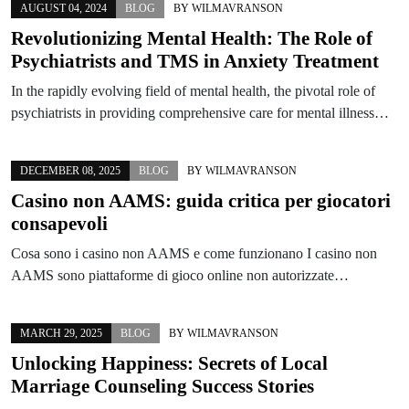
AUGUST 04, 2024
BLOG
BY
WILMAVRANSON
Revolutionizing Mental Health: The Role of
Psychiatrists and TMS in Anxiety Treatment
In the rapidly evolving field of mental health, the pivotal role of
psychiatrists in providing comprehensive care for mental illness…
DECEMBER 08, 2025
BLOG
BY
WILMAVRANSON
Casino non AAMS: guida critica per giocatori
consapevoli
Cosa sono i casino non AAMS e come funzionano I casino non
AAMS sono piattaforme di gioco online non autorizzate…
MARCH 29, 2025
BLOG
BY
WILMAVRANSON
Unlocking Happiness: Secrets of Local
Marriage Counseling Success Stories