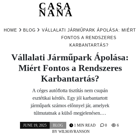
CASA
NANA
Skip
to
HOME
BLOG
VÁLLALATI JÁRMŰPARK ÁPOLÁSA: MIÉRT
content
FONTOS A RENDSZERES
KARBANTARTÁS?
Vállalati Járműpark Ápolása:
Miért Fontos a Rendszeres
Karbantartás?
A céges autóflotta tisztítás nem csupán
esztétikai kérdés. Egy jól karbantartott
járműpark számos előnnyel jár, amelyek
túlmutatnak a külső megjelenésen.…
JUNE 19, 2025
BLOG
1 MIN READ
0
6
BY
WILMAVRANSON