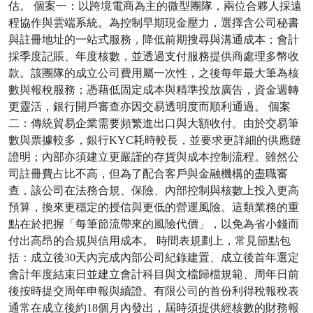
估。 個案一：以跨境電商為主的微型團隊，兩位合夥人採遠
程協作與雲端系統。為控制早期現金壓力，選擇含公司秘書
與註冊地址的一站式服務，降低前期搜尋與溝通成本；會計
採季度記賬、年度核數，並透過支付服務提供商處理多幣收
款。該團隊的成立公司費用屬一次性，之後每年最大筆為核
數與報稅服務；憑藉低固定成本與精準投放廣告，資金週轉
更靈活，銀行開戶審查亦因交易透明度而順利通過。 個案
二：傳統貿易企業需要頻繁進出口與大額收付。由於交易筆
數與票據較多，銀行KYC耗時較長，並要求更詳細的供應鏈
證明；內部亦須建立更嚴謹的存貨與成本控制流程。雖然公
司註冊費占比不高，但為了配合客戶與金融機構的盡職審
查，該公司在法務合規、保險、內部控制與核數上投入更高
預算，換來更穩定的授信與更低的營運風險。這類業務的重
點在於把握「每筆節流帶來的風險代價」，以免為省小錢而
付出高昂的合規與信用成本。 時間表規劃上，常見節點包
括：成立後30天內完成內部公司紀錄建置、成立後首年選定
會計年度結束日並建立會計科目與文檔歸檔規範、周年日前
後按時提交周年申報與續證。有限公司的首份利得稅報稅表
通常在成立後約18個月內發出，屆時須提供經核數的財務報