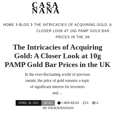
CASA
NANA
Skip
to
HOME
BLOG
THE INTRICACIES OF ACQUIRING GOLD: A
content
CLOSER LOOK AT 10G PAMP GOLD BAR
PRICES IN THE UK
The Intricacies of Acquiring
Gold: A Closer Look at 10g
PAMP Gold Bar Prices in the UK
In the ever-fluctuating world of precious
metals, the price of gold remains a topic
of significant interest for investors
and…
APRIL 26, 2025
BLOG
1 MIN READ
0
6
BY
WILMAVRANSON