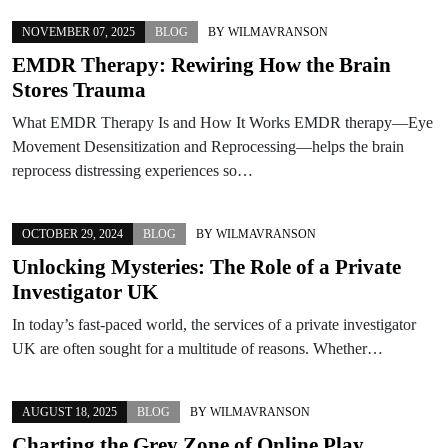
NOVEMBER 07, 2025
BLOG
BY
WILMAVRANSON
EMDR Therapy: Rewiring How the Brain
Stores Trauma
What EMDR Therapy Is and How It Works EMDR therapy—Eye
Movement Desensitization and Reprocessing—helps the brain
reprocess distressing experiences so…
OCTOBER 29, 2024
BLOG
BY
WILMAVRANSON
Unlocking Mysteries: The Role of a Private
Investigator UK
In today’s fast-paced world, the services of a private investigator
UK are often sought for a multitude of reasons. Whether…
AUGUST 18, 2025
BLOG
BY
WILMAVRANSON
Charting the Grey Zone of Online Play