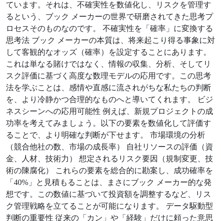
ています。それは、不確実性を数値化し、リスクを管理す
るという、ブック メーカーの世界で研磨されてきた思考プ
ロセスそのものなのです。 不確実性を「確率」に変換する
思考法 ブック メーカーの本質は、将来起こり得る事象に対
して客観的なオッズ（確率）を設定することにあります。
これは単なる賭けではなく、情報の収集、分析、そしてリ
スク評価に基づく高度な数理モデルの応用です。この思考
法を学ぶことは、感情や直感に流されがちな私たちの判断
を、より冷静かつ合理的なものへと導いてくれます。 ビジ
ネスシーンへの応用可能性 例えば、新規プロジェクトの成
功率を考えてみましょう。以下の要素を数値化して評価す
ることで、より明確な判断が下せます。 市場環境の分析
（競合他社の数、市場の成長率） 自社リソースの評価（資
金、人材、技術力） 想定されるリスク要因（規制変更、技
術の陳腐化） これらの要素を総合的に勘案し、成功確率を
「40%」と見積もることは、まさにブック メーカー的な発
想です。この数値に基づいて投資額を調整するなど、リス
ク管理戦略を立てることが可能になります。 データ駆動型
判断の重要性 従来の「カン」や「経験」だけに頼った意思