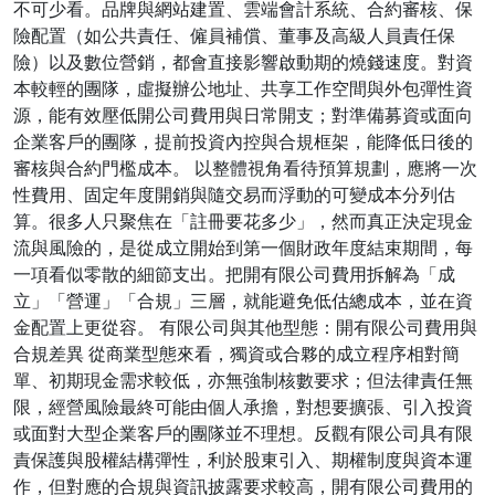
不可少看。品牌與網站建置、雲端會計系統、合約審核、保
險配置（如公共責任、僱員補償、董事及高級人員責任保
險）以及數位營銷，都會直接影響啟動期的燒錢速度。對資
本較輕的團隊，虛擬辦公地址、共享工作空間與外包彈性資
源，能有效壓低開公司費用與日常開支；對準備募資或面向
企業客戶的團隊，提前投資內控與合規框架，能降低日後的
審核與合約門檻成本。 以整體視角看待預算規劃，應將一次
性費用、固定年度開銷與隨交易而浮動的可變成本分列估
算。很多人只聚焦在「註冊要花多少」，然而真正決定現金
流與風險的，是從成立開始到第一個財政年度結束期間，每
一項看似零散的細節支出。把開有限公司費用拆解為「成
立」「營運」「合規」三層，就能避免低估總成本，並在資
金配置上更從容。 有限公司與其他型態：開有限公司費用與
合規差異 從商業型態來看，獨資或合夥的成立程序相對簡
單、初期現金需求較低，亦無強制核數要求；但法律責任無
限，經營風險最終可能由個人承擔，對想要擴張、引入投資
或面對大型企業客戶的團隊並不理想。反觀有限公司具有限
責保護與股權結構彈性，利於股東引入、期權制度與資本運
作，但對應的合規與資訊披露要求較高，開有限公司費用的