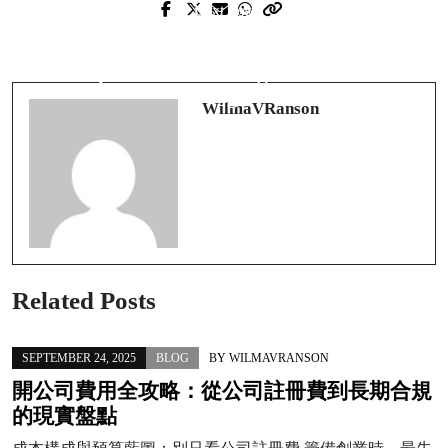
Next Post
Prev Post
Az Online Szerencsejáték Varázsa:
Unlocking Space with Style: A
Fedezd fel a legjobb online casinók
Comprehensive Storage Bed Review
világát
WilmaVRanson
Related Posts
SEPTEMBER 24, 2025
BLOG
BY
WILMAVRANSON
開公司費用全攻略：從公司註冊費到長期合規
的現實盤點