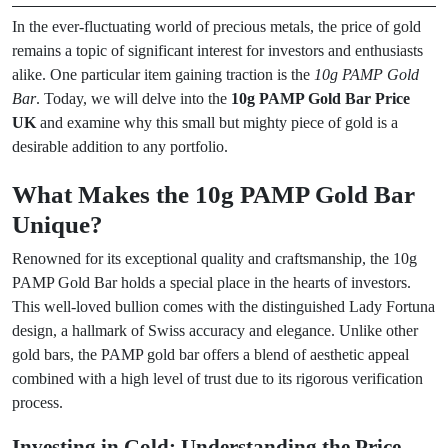
In the ever-fluctuating world of precious metals, the price of gold
remains a topic of significant interest for investors and enthusiasts
alike. One particular item gaining traction is the
10g PAMP Gold
Bar
. Today, we will delve into the
10g PAMP Gold Bar Price
UK
and examine why this small but mighty piece of gold is a
desirable addition to any portfolio.
What Makes the 10g PAMP Gold Bar
Unique?
Renowned for its exceptional quality and craftsmanship, the 10g
PAMP Gold Bar holds a special place in the hearts of investors.
This well-loved bullion comes with the distinguished Lady Fortuna
design, a hallmark of Swiss accuracy and elegance. Unlike other
gold bars, the PAMP gold bar offers a blend of aesthetic appeal
combined with a high level of trust due to its rigorous verification
process.
Investing in Gold: Understanding the Price