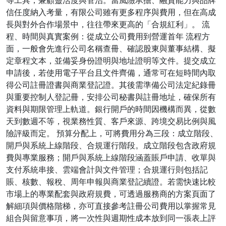
等工具，兼顧靈活度與管治。當風險承擔、融資能力與品牌
信任度納入考量，有限公司雖有更多程序與費用，但在高成
長與對外合作場景中，往往帶來更高的「合規紅利」。 流
程、時間與真實案例：從成立公司費用到營運首年 流程方
面，一般會先進行公司名稱查冊、確認股東與董事結構、擬
定章程文本，並備妥身份證明與地址證明等文件。提交成立
申請後，若使用電子平台且文件齊備，通常可在短時間內取
得公司註冊證書與商業登記證。其後需準備公司法定紀錄冊
與重要控制人登記冊，安排公司秘書與註冊地址，確保所有
資料與期限管理上軌道。銀行開戶的時間因機構而異，從數
天到數週不等，視業務性質、客戶來源、跨境交易比例與風
險評級而定。 預算分配上，可將費用分為三段：成立階段、
開戶與系統上線階段、合規運行階段。成立階段包含政府規
費與專業服務；開戶與系統上線階段涵蓋賬戶申請、收單與
支付系統串接、雲端會計與文件管理；合規運行則包括記
賬、核數、報稅、周年申報與商業登記續證。若需快速比較
市場上的專業配套與政府規費，可透過服務商的方案頁面了
解細項與價格階梯，亦可直接參考註冊公司費用以掌握常見
組合與留意事項，將一次性與週期性成本放到同一張表上評