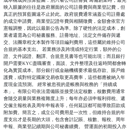
成本構成與預算藍圖：別只看公司註冊費 籌備創業時，最先
映入眼簾的往往是政府層面的公司註冊費與商業登記費，但
真正的預算藍圖遠不止於此。政府規費通常涵蓋公司註冊處
的成立申請費、商業登記證年費與相關徵費，金額會依官方
憲報調整，因此以最新公告為準。除了硬性的法定成本，創
業者還需為公司秘書服務、註冊地址、法定文件備存與遞
交、法團章程文本製作等項目編列費用，這些屬於維持公司
合規的基本支出。 若業務涉及跨境或特定行業，額外的公
證、文件認證、翻譯、合規意見書等也可能出現；而且銀行
開戶需要KYC盡職審查，面談、文件整理及往返時間都會轉
化為實質成本。部分銀行或金融機構要求最低存款、賬戶維
護費，或對特定國家交易收取更高費率，這些都應被納入年
度現金流預測。 經常被忽視的是帳務與稅務的「持續成
本」。有限公司依法需備賬並接受法定核數，核數費用通常
會隨交易量與業務複雜度上升；每年亦必須申報利得稅、遞
交僱主報稅表及周年申報表等，任何延誤都可能導致罰款或
附加費。簡言之，成立公司費用是一次性，但維持合規的年
度支出才是長期的大頭，包含會計記賬、核數、報稅、周年
申報、商業登記續期與公司秘書續費。 營運面的初期投入亦