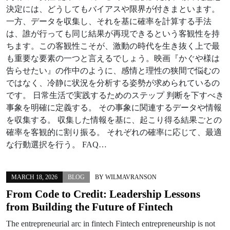
決定には、どうしてもバイアスや限界が付きまといます。
一方、データを収集し、それを基に確率を計算する手法
は、誰が行っても同じ結果が再現できるという客観性を持
ちます。この客観性こそが、激動の時代を生き抜く上で最
も重要な要素の一つと言えるでしょう。映画『かぐや様は
告らせたい』の作中のように、感情と理性の狭間で悩むの
ではなく、冷静に状況を分析する姿勢が求められているの
です。 日常生活で実践するためのステップ 判断を下すべき
事象を明確に定義する。 その事象に関連するデータや情報
を収集する。 収集した情報を基に、起こり得る結果ごとの
確率を客観的に割り振る。 それぞれの確率に応じて、最適
な行動選択を行う。 FAQ…
MARCH 18, 2026
BLOG
BY
WILMAVRANSON
From Code to Credit: Leadership Lessons
from Building the Future of Fintech
The entrepreneurial arc in fintech Fintech entrepreneurship is not