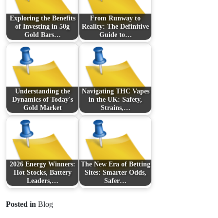
Exploring the Benefits
From Runway to
of Investing in 50g
Reality: The Definitive
Gold Bars…
Guide to…
Understanding the
Navigating THC Vapes
Dynamics of Today's
in the UK: Safety,
Gold Market
Strains,…
2026 Energy Winners:
The New Era of Betting
Hot Stocks, Battery
Sites: Smarter Odds,
Leaders,…
Safer…
Posted in
Blog