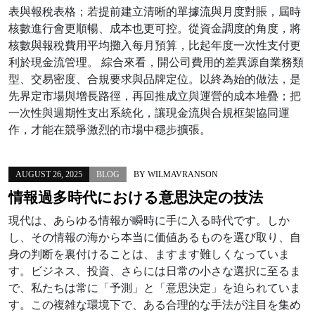
表與報稅表格；若提前建立清晰的單據流與月度對賬，屆時
核數進行會更順暢、成本也更可控。從資金調度的角度，將
核數與報稅費用平均攤入每月預算，比起年度一次性支付更
利於現金流管理。 綜合來看，開公司費用的差異源自業務類
型、交易密度、合規要求與品牌定位。以終為始的做法，是
先界定市場與增長路徑，再回推成立與運營的成本堆疊；把
一次性與週期性支出系統化，讓現金流與合規框架協同運
作，才能在競爭激烈的市場中穩步擴張。
AUGUST 26, 2025
BLOG
BY
WILMAVRANSON
情報過多時代における意思決定の技法
現代は、あらゆる情報が瞬時に手に入る時代です。しか
し、その情報の海から本当に価値あるものを選び取り、自
身の判断を裏付けることは、ますます難しくなっていま
す。ビジネス、投資、さらには日常の小さな選択に至るま
で、私たちは常に「予測」と「意思決定」を迫られていま
す。この複雑な環境下で、ある合理的な手法が注目を集め