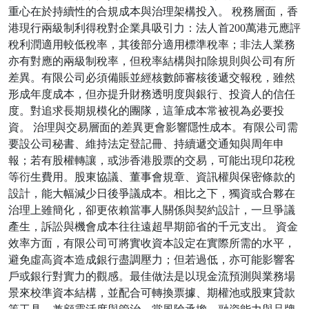
重心在於持續性的合規成本與治理架構投入。 稅務層面，香
港現行兩級制利得稅對企業具吸引力：法人首200萬港元應評
稅利潤適用較低稅率，其後部分適用標準稅率；非法人業務
亦有對應的兩級制稅率，但稅率結構與扣除規則與公司有所
差異。有限公司必須備賬並經核數師審核後遞交報稅，雖然
形成年度成本，但亦提升財務透明度與銀行、投資人的信任
度。對追求長期規模化的團隊，這筆成本常被視為必要投
資。 治理與交易層面的差異更會影響隱性成本。有限公司需
要設公司秘書、維持法定登記冊、持續遞交通知與周年申
報；若有股權轉讓，或涉香港股票的交易，可能出現印花稅
等衍生費用。股東協議、董事會規章、資訊權與保密條款的
設計，能大幅減少日後爭議成本。相比之下，獨資或合夥在
治理上雖簡化，卻更依賴當事人關係與契約設計，一旦爭議
產生，訴訟與機會成本往往遠超早期節省的千元支出。 資金
效率方面，有限公司可將實收資本設定在實際所需的水平，
避免虛高資本造成銀行盡調壓力；但若過低，亦可能影響客
戶或銀行對實力的觀感。最佳做法是以現金流預測與業務場
景來校準資本結構，並配合可轉換票據、期權池或股東貸款