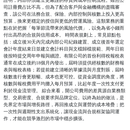
證明；內部亦須建立更嚴謹的存貨與成本控制流程。雖然公
司註冊費占比不高，但為了配合客戶與金融機構的盡職審
查，該公司在法務合規、保險、內部控制與核數上投入更高
預算，換來更穩定的授信與更低的營運風險。這類業務的重
點在於把握「每筆節流帶來的風險代價」，以免為省小錢而
付出高昂的合規與信用成本。 時間表規劃上，常見節點包
括：成立後30天內完成內部公司紀錄建置、成立後首年選定
會計年度結束日並建立會計科目與文檔歸檔規範、周年日前
後按時提交周年申報與續證。有限公司的首份利得稅報稅表
通常在成立後約18個月內發出，屆時須提供經核數的財務報
表與報稅表格；若提前建立清晰的單據流與月度對賬，屆時
核數進行會更順暢、成本也更可控。從資金調度的角度，將
核數與報稅費用平均攤入每月預算，比起年度一次性支付更
利於現金流管理。 綜合來看，開公司費用的差異源自業務類
型、交易密度、合規要求與品牌定位。以終為始的做法，是
先界定市場與增長路徑，再回推成立與運營的成本堆疊；把
一次性與週期性支出系統化，讓現金流與合規框架協同運
作，才能在競爭激烈的市場中穩步擴張。