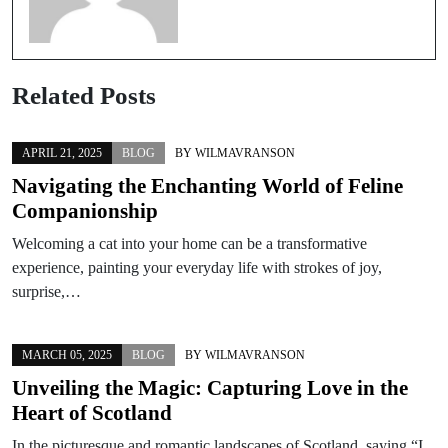
Related Posts
APRIL 21, 2025
BLOG
BY
WILMAVRANSON
Navigating the Enchanting World of Feline
Companionship
Welcoming a cat into your home can be a transformative
experience, painting your everyday life with strokes of joy,
surprise,…
MARCH 05, 2025
BLOG
BY
WILMAVRANSON
Unveiling the Magic: Capturing Love in the
Heart of Scotland
In the picturesque and romantic landscapes of Scotland, saying “I