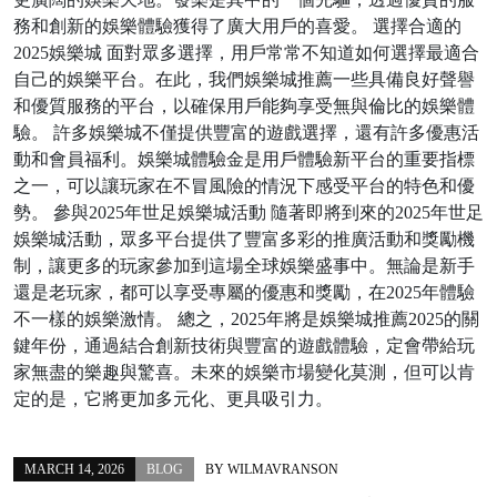
務和創新的娛樂體驗獲得了廣大用戶的喜愛。 選擇合適的
2025娛樂城 面對眾多選擇，用戶常常不知道如何選擇最適合
自己的娛樂平台。在此，我們娛樂城推薦一些具備良好聲譽
和優質服務的平台，以確保用戶能夠享受無與倫比的娛樂體
驗。 許多娛樂城不僅提供豐富的遊戲選擇，還有許多優惠活
動和會員福利。娛樂城體驗金是用戶體驗新平台的重要指標
之一，可以讓玩家在不冒風險的情況下感受平台的特色和優
勢。 參與2025年世足娛樂城活動 隨著即將到來的2025年世足
娛樂城活動，眾多平台提供了豐富多彩的推廣活動和獎勵機
制，讓更多的玩家參加到這場全球娛樂盛事中。無論是新手
還是老玩家，都可以享受專屬的優惠和獎勵，在2025年體驗
不一樣的娛樂激情。 總之，2025年將是娛樂城推薦2025的關
鍵年份，通過結合創新技術與豐富的遊戲體驗，定會帶給玩
家無盡的樂趣與驚喜。未來的娛樂市場變化莫測，但可以肯
定的是，它將更加多元化、更具吸引力。
MARCH 14, 2026
BLOG
BY
WILMAVRANSON