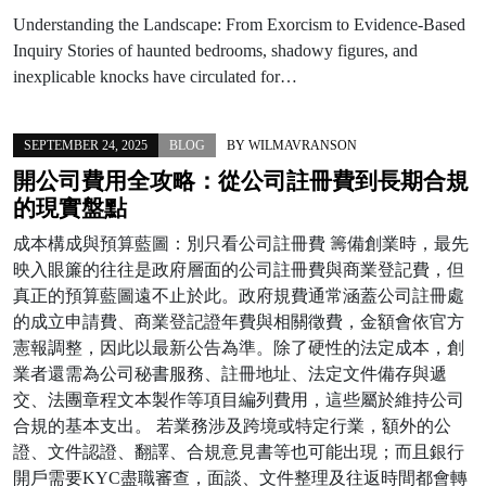
Understanding the Landscape: From Exorcism to Evidence-Based
Inquiry Stories of haunted bedrooms, shadowy figures, and
inexplicable knocks have circulated for…
SEPTEMBER 24, 2025
BLOG
BY
WILMAVRANSON
開公司費用全攻略：從公司註冊費到長期合規
的現實盤點
成本構成與預算藍圖：別只看公司註冊費 籌備創業時，最先
映入眼簾的往往是政府層面的公司註冊費與商業登記費，但
真正的預算藍圖遠不止於此。政府規費通常涵蓋公司註冊處
的成立申請費、商業登記證年費與相關徵費，金額會依官方
憲報調整，因此以最新公告為準。除了硬性的法定成本，創
業者還需為公司秘書服務、註冊地址、法定文件備存與遞
交、法團章程文本製作等項目編列費用，這些屬於維持公司
合規的基本支出。 若業務涉及跨境或特定行業，額外的公
證、文件認證、翻譯、合規意見書等也可能出現；而且銀行
開戶需要KYC盡職審查，面談、文件整理及往返時間都會轉