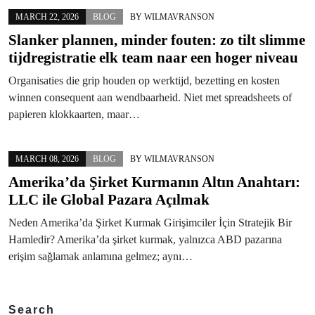
MARCH 22, 2026
BLOG
BY
WILMAVRANSON
Slanker plannen, minder fouten: zo tilt slimme
tijdregistratie elk team naar een hoger niveau
Organisaties die grip houden op werktijd, bezetting en kosten
winnen consequent aan wendbaarheid. Niet met spreadsheets of
papieren klokkaarten, maar…
MARCH 08, 2026
BLOG
BY
WILMAVRANSON
Amerika’da Şirket Kurmanın Altın Anahtarı:
LLC ile Global Pazara Açılmak
Neden Amerika’da Şirket Kurmak Girişimciler İçin Stratejik Bir
Hamledir? Amerika’da şirket kurmak, yalnızca ABD pazarına
erişim sağlamak anlamına gelmez; aynı…
Search