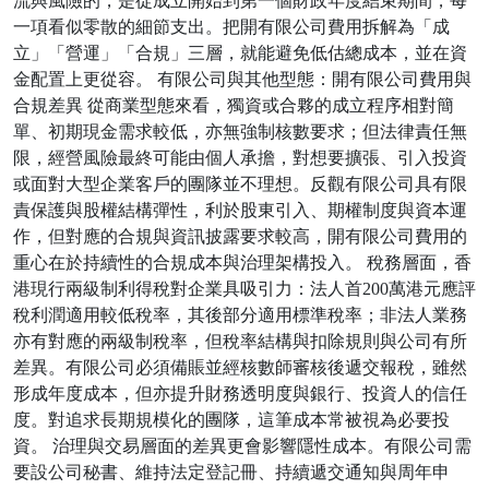
流與風險的，是從成立開始到第一個財政年度結束期間，每
一項看似零散的細節支出。把開有限公司費用拆解為「成
立」「營運」「合規」三層，就能避免低估總成本，並在資
金配置上更從容。 有限公司與其他型態：開有限公司費用與
合規差異 從商業型態來看，獨資或合夥的成立程序相對簡
單、初期現金需求較低，亦無強制核數要求；但法律責任無
限，經營風險最終可能由個人承擔，對想要擴張、引入投資
或面對大型企業客戶的團隊並不理想。反觀有限公司具有限
責保護與股權結構彈性，利於股東引入、期權制度與資本運
作，但對應的合規與資訊披露要求較高，開有限公司費用的
重心在於持續性的合規成本與治理架構投入。 稅務層面，香
港現行兩級制利得稅對企業具吸引力：法人首200萬港元應評
稅利潤適用較低稅率，其後部分適用標準稅率；非法人業務
亦有對應的兩級制稅率，但稅率結構與扣除規則與公司有所
差異。有限公司必須備賬並經核數師審核後遞交報稅，雖然
形成年度成本，但亦提升財務透明度與銀行、投資人的信任
度。對追求長期規模化的團隊，這筆成本常被視為必要投
資。 治理與交易層面的差異更會影響隱性成本。有限公司需
要設公司秘書、維持法定登記冊、持續遞交通知與周年申