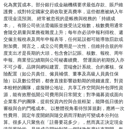
化為實質成本。部分銀行或金融機構要求最低存款、賬戶維
護費，或對特定國家交易收取更高費率，這些都應被納入年
度現金流預測。 經常被忽視的是帳務與稅務的「持續成
本」。有限公司依法需備賬並接受法定核數，核數費用通常
會隨交易量與業務複雜度上升；每年亦必須申報利得稅、遞
交僱主報稅表及周年申報表等，任何延誤都可能導致罰款或
附加費。簡言之，成立公司費用是一次性，但維持合規的年
度支出才是長期的大頭，包含會計記賬、核數、報稅、周年
申報、商業登記續期與公司秘書續費。 營運面的初期投入亦
不可少看。品牌與網站建置、雲端會計系統、合約審核、保
險配置（如公共責任、僱員補償、董事及高級人員責任保
險）以及數位營銷，都會直接影響啟動期的燒錢速度。對資
本較輕的團隊，虛擬辦公地址、共享工作空間與外包彈性資
源，能有效壓低開公司費用與日常開支；對準備募資或面向
企業客戶的團隊，提前投資內控與合規框架，能降低日後的
審核與合約門檻成本。 以整體視角看待預算規劃，應將一次
性費用、固定年度開銷與隨交易而浮動的可變成本分列估
算。很多人只聚焦在「註冊要花多少」，然而真正決定現金