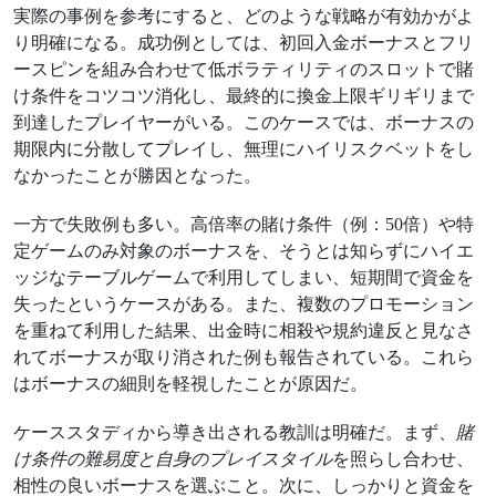
実際の事例を参考にすると、どのような戦略が有効かがよ
り明確になる。成功例としては、初回入金ボーナスとフリ
ースピンを組み合わせて低ボラティリティのスロットで賭
け条件をコツコツ消化し、最終的に換金上限ギリギリまで
到達したプレイヤーがいる。このケースでは、ボーナスの
期限内に分散してプレイし、無理にハイリスクベットをし
なかったことが勝因となった。
一方で失敗例も多い。高倍率の賭け条件（例：50倍）や特
定ゲームのみ対象のボーナスを、そうとは知らずにハイエ
ッジなテーブルゲームで利用してしまい、短期間で資金を
失ったというケースがある。また、複数のプロモーション
を重ねて利用した結果、出金時に相殺や規約違反と見なさ
れてボーナスが取り消された例も報告されている。これら
はボーナスの細則を軽視したことが原因だ。
ケーススタディから導き出される教訓は明確だ。まず、
賭
け条件の難易度と自身のプレイスタイル
を照らし合わせ、
相性の良いボーナスを選ぶこと。次に、しっかりと資金を