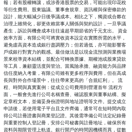
報；若有股權轉讓，或涉香港股票的交易，可能出現印花稅
等衍生費用。股東協議、董事會規章、資訊權與保密條款的
設計，能大幅減少日後爭議成本。相比之下，獨資或合夥在
治理上雖簡化，卻更依賴當事人關係與契約設計，一旦爭議
產生，訴訟與機會成本往往遠超早期節省的千元支出。 資金
效率方面，有限公司可將實收資本設定在實際所需的水平，
避免虛高資本造成銀行盡調壓力；但若過低，亦可能影響客
戶或銀行對實力的觀感。最佳做法是以現金流預測與業務場
景來校準資本結構，並配合可轉換票據、期權池或股東貸款
等工具，兼顧靈活度與管治。當風險承擔、融資能力與品牌
信任度納入考量，有限公司雖有更多程序與費用，但在高成
長與對外合作場景中，往往帶來更高的「合規紅利」。 流
程、時間與真實案例：從成立公司費用到營運首年 流程方
面，一般會先進行公司名稱查冊、確認股東與董事結構、擬
定章程文本，並備妥身份證明與地址證明等文件。提交成立
申請後，若使用電子平台且文件齊備，通常可在短時間內取
得公司註冊證書與商業登記證。其後需準備公司法定紀錄冊
與重要控制人登記冊，安排公司秘書與註冊地址，確保所有
資料與期限管理上軌道。銀行開戶的時間因機構而異，從數