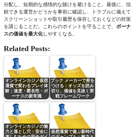
分配し、短期的な感情的な賭けを避けること。最後に、信
頼できる運営かどうかを事前に確認し、トラブルに備えて
スクリーンショットや取引履歴を保存しておくなどの対策
を講じることだ。これらのポイントを守ることで、
ボーナ
スの価値を最大化
しやすくなる。
Related Posts:
オンラインカジノ仮想
ブック メーカーで差を
通貨で変わるプレイ体
つける：オッズを読み
験：速度・匿名性・ボ
切り、価値を見抜く実
ーナスの新常識
戦フレームワーク
オンラインカジノの魅
力と落とし穴：安全に
仮想通貨で遊ぶ新時代
楽しむための完全ガイ
のギャンブル：魅力と