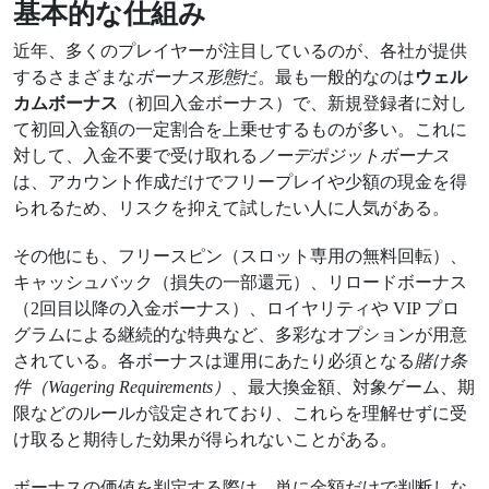
基本的な仕組み
近年、多くのプレイヤーが注目しているのが、各社が提供
するさまざまな
ボーナス形態
だ。最も一般的なのは
ウェル
カムボーナス
（初回入金ボーナス）で、新規登録者に対し
て初回入金額の一定割合を上乗せするものが多い。これに
対して、入金不要で受け取れる
ノーデポジットボーナス
は、アカウント作成だけでフリープレイや少額の現金を得
られるため、リスクを抑えて試したい人に人気がある。
その他にも、フリースピン（スロット専用の無料回転）、
キャッシュバック（損失の一部還元）、リロードボーナス
（2回目以降の入金ボーナス）、ロイヤリティや VIP プロ
グラムによる継続的な特典など、多彩なオプションが用意
されている。各ボーナスは運用にあたり必須となる
賭け条
件（Wagering Requirements）
、最大換金額、対象ゲーム、期
限などのルールが設定されており、これらを理解せずに受
け取ると期待した効果が得られないことがある。
ボーナスの価値を判定する際は、単に金額だけで判断しな