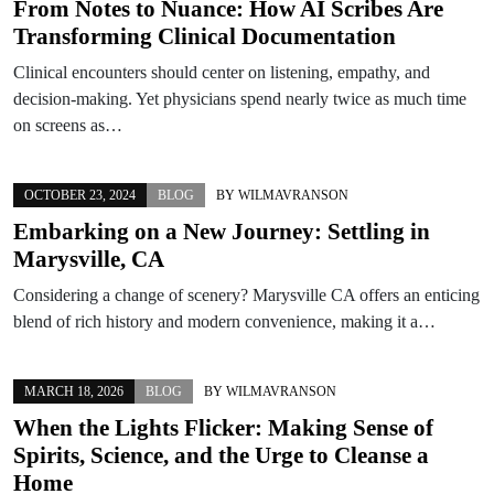
From Notes to Nuance: How AI Scribes Are
Transforming Clinical Documentation
Clinical encounters should center on listening, empathy, and
decision-making. Yet physicians spend nearly twice as much time
on screens as…
OCTOBER 23, 2024
BLOG
BY
WILMAVRANSON
Embarking on a New Journey: Settling in
Marysville, CA
Considering a change of scenery? Marysville CA offers an enticing
blend of rich history and modern convenience, making it a…
MARCH 18, 2026
BLOG
BY
WILMAVRANSON
When the Lights Flicker: Making Sense of
Spirits, Science, and the Urge to Cleanse a
Home