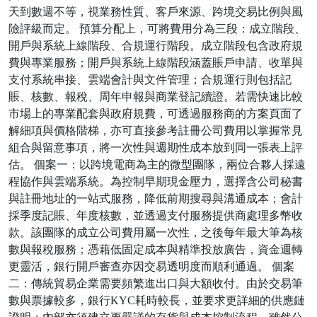
天到數週不等，視業務性質、客戶來源、跨境交易比例與風
險評級而定。 預算分配上，可將費用分為三段：成立階段、
開戶與系統上線階段、合規運行階段。成立階段包含政府規
費與專業服務；開戶與系統上線階段涵蓋賬戶申請、收單與
支付系統串接、雲端會計與文件管理；合規運行則包括記
賬、核數、報稅、周年申報與商業登記續證。若需快速比較
市場上的專業配套與政府規費，可透過服務商的方案頁面了
解細項與價格階梯，亦可直接參考註冊公司費用以掌握常見
組合與留意事項，將一次性與週期性成本放到同一張表上評
估。 個案一：以跨境電商為主的微型團隊，兩位合夥人採遠
程協作與雲端系統。為控制早期現金壓力，選擇含公司秘書
與註冊地址的一站式服務，降低前期搜尋與溝通成本；會計
採季度記賬、年度核數，並透過支付服務提供商處理多幣收
款。該團隊的成立公司費用屬一次性，之後每年最大筆為核
數與報稅服務；憑藉低固定成本與精準投放廣告，資金週轉
更靈活，銀行開戶審查亦因交易透明度而順利通過。 個案
二：傳統貿易企業需要頻繁進出口與大額收付。由於交易筆
數與票據較多，銀行KYC耗時較長，並要求更詳細的供應鏈