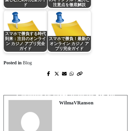
ド
注意点を徹底解説
スマホで勝負する時代
到来：注目のオンライ
スマホで勝負！最新の
ン カジノ アプリ完全
オンライン カジノ ア
ガイド
プリ完全ガイド
Posted in
Blog
Prev Post
Next Post
今すぐ始める勝ち方ガイド：
オンラ
İngiltere’de Şirket Kurmak: Hızlı,
インカジノ
で賢く遊ぶための完全戦
Güvenilir ve Vergi Avantajlı Bir Yol
略
WilmaVRanson