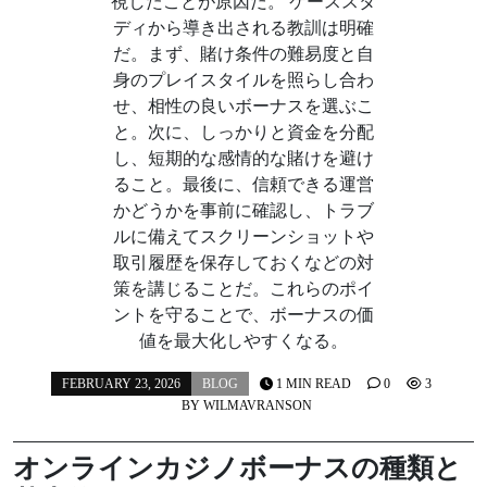
視したことが原因だ。 ケーススタ
ディから導き出される教訓は明確
だ。まず、賭け条件の難易度と自
身のプレイスタイルを照らし合わ
せ、相性の良いボーナスを選ぶこ
と。次に、しっかりと資金を分配
し、短期的な感情的な賭けを避け
ること。最後に、信頼できる運営
かどうかを事前に確認し、トラブ
ルに備えてスクリーンショットや
取引履歴を保存しておくなどの対
策を講じることだ。これらのポイ
ントを守ることで、ボーナスの価
値を最大化しやすくなる。
FEBRUARY 23, 2026
BLOG
1 MIN READ
0
3
BY
WILMAVRANSON
オンラインカジノボーナスの種類と