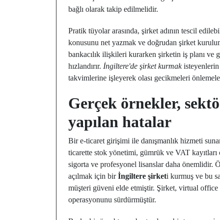
bağlı olarak takip edilmelidir.
Pratik tüyolar arasında, şirket adının tescil edile
konusunu net yazmak ve doğrudan şirket kurulumu
bankacılık ilişkileri kurarken şirketin iş planı ve
hızlandırır.
İngiltere'de şirket kurmak
isteyenlerin
takvimlerine işleyerek olası gecikmeleri önlemeler
Gerçek örnekler, sektör
yapılan hatalar
Bir e-ticaret girişimi ile danışmanlık hizmeti sunan
ticarette stok yönetimi, gümrük ve VAT kayıtları
sigorta ve profesyonel lisanslar daha önemlidir. Ö
açılmak için bir
İngiltere şirket
i kurmuş ve bu s
müşteri güveni elde etmiştir. Şirket, virtual offic
operasyonunu sürdürmüştür.