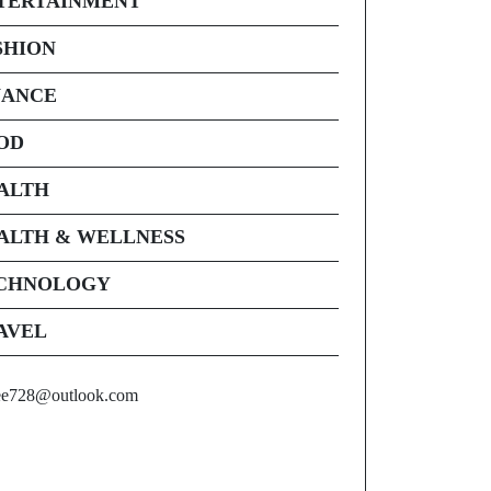
TERTAINMENT
SHION
NANCE
OD
ALTH
ALTH & WELLNESS
CHNOLOGY
AVEL
ee728@outlook.com