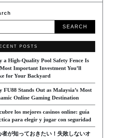
arch
SEARCH
ECENT POSTS
 a High-Quality Pool Safety Fence Is
 Most Important Investment You’ll
e for Your Backyard
 FU88 Stands Out as Malaysia’s Most
amic Online Gaming Destination
cubre los mejores casinos online: guía
ctica para elegir y jugar con seguridad
心者が知っておきたい！失敗しないオ