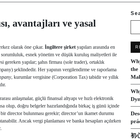
Se
sı, avantajları ve yasal
 merkez olarak öne çıkar.
İngiltere şirket
yapıları arasında en
R
 sorumluluk, esnek yönetim ve düşük kuruluş maliyetleri ile
Why
si gereken yapılar; şahıs firması (sole trader), ortaklık
the
company) şeklindedir. Her yapının vergilendirme ve raporlama
Mak
mpany
, kurumlar vergisine (Corporation Tax) tabidir ve yıllık
ır.
Why
arası anlaşmalar, güçlü finansal altyapı ve hızlı elektronik
Dyn
 kısa olup, doğru belgeler hazırlandığında birkaç iş günü içinde
Des
 bir director bulunması gerekir; director’un ikamet durumu
 atanabilir. Ancak vergi planlaması ve banka hesapları açılırken
prá
.
初