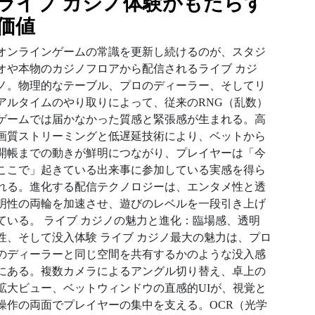
ライブ カジノ体験がもたらす
価値
オンラインゲームの常識を更新し続けるのが、スタジ
オや本物のカジノフロアから配信されるライブ カジ
ノ。物理的なテーブル、プロのディーラー、そしてリ
アルタイムのやり取りによって、従来のRNG（乱数）
ゲームでは届かなかった質感と緊張感が生まれる。高
画質ストリーミングと低遅延技術により、ベットから
開帳までの動きが鮮明につながり、プレイヤーは「今
ここで」起きている出来事に参加している実感を得ら
れる。進化する配信テクノロジーは、エンタメ性と透
明性の両輪を加速させ、遊びのレベルを一段引き上げ
ている。 ライブ カジノの魅力と進化：臨場感、透明
性、そして没入体験 ライブ カジノ最大の魅力は、プロ
のディーラーと同じ空間を共有するかのような没入感
にある。複数カメラによるアングル切り替え、卓上の
拡大ビュー、ベットウィンドウの直感的UIが、視覚と
操作の両面でプレイヤーの集中を支える。OCR（光学