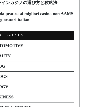
ラインカジノの選び方と攻略法
da pratica ai migliori casino non AAMS
giocatori italiani
ATEGORIES
TOMOTIVE
AUTY
OG
OGS
OGV
SINESS