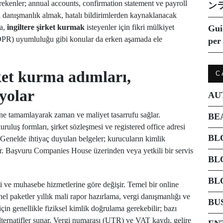
ekenler; annual accounts, confirmation statement ve payroll
ン
 danışmanlık almak, hatalı bildirimlerden kaynaklanacak
ca,
ingiltere şirket kurmak
isteyenler için fikri mülkiyet
Gui
GDPR) uyumluluğu gibi konular da erken aşamada ele
per 
rket kurma adımları,
C
üyolar
AU
ine tamamlayarak zaman ve maliyet tasarrufu sağlar.
BE
uruluş formları, şirket sözleşmesi ve registered office adresi
BL
r. Genelde ihtiyaç duyulan belgeler; kurucuların kimlik
ıdır. Başvuru Companies House üzerinden veya yetkili bir servis
BL
BL
eti ve muhasebe hizmetlerine göre değişir. Temel bir online
el paketler yıllık mali rapor hazırlama, vergi danışmanlığı ve
BU
çin genellikle fiziksel kimlik doğrulama gerekebilir; bazı
 alternatifler sunar. Vergi numarası (UTR) ve VAT kaydı, gelire