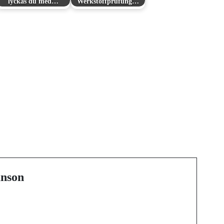
lyckas du med…
Werkstoffprüfung…
Next Post
Giocare sicuri oltre
l'AAMS: come
riconoscere un casino
non AAMS affidabile
nson