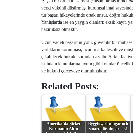
Başka bir örnekte, serbest çalışan bir tasarımcı
in
vergi yükünü düşürmüş, kurumsal imaj sayesinde
tür başarı hikayelerinde ortak unsur, doğru hukuki
Yanlışlarda ise en yaygın olanları; eksik kayıt, 
hazırlıksız olmaktır.
Uzun vadeli başarının yolu, güvenilir bir muhase
varlıkların korunması, ticari marka tescili ve mü
çıkabilecek hukuki sorunları azaltır. Şirket faaliy
istihdam kanunlarına uyum gibi konular öncelik 
ve hukuki çerçeveye oturtulmalıdır.
Related Posts:
Amerika’da Şirket
Bygglov, ritningar och
Kurmanın Altın
smarta lösningar – så