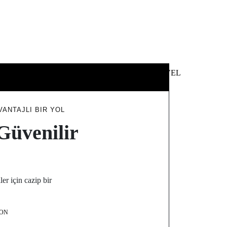
 &
NEWS &
TECHNOLOGY
TRAVEL
SS
POLITICS
VANTAJLI BIR YOL
Güvenilir
ler için cazip bir
ON