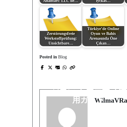
Anahtarı: LLC ile…
lyckas…
Türkiye’de Online
Zerstörungsfreie
Oyun ve Bahis
Werkstoffprüfung:
Arenasında Öne
Unsichtbare…
Çıkan…
Posted in
Blog
Prev Post
今すぐ知っておきた
い！勝てるオンライ
ンカジノ ボーナス活
用ガイド
WilmaVRa