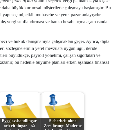
giltere şirket açma
yolunu seçerek vergi planlamasıyla kişisel
 daha büyük kurumsal müşterilerle çalışmaya başlamıştır. Bu
 yapı seçimi, etkili muhasebe ve yerel pazar anlayışıdır.
yanlış vergi sınıflandırması ve banka hesabı açma aşamasında
beci ve hukuk danışmanıyla çalışmaktan geçer. Ayrıca, dijital
şteri sözleşmelerinin yerel mevzuata uygunluğu, ileride
etleri büyüdükçe, payroll yönetimi, çalışan sigortaları ve
kazanır; bu nedenle büyüme planları erken aşamada finansal
Bygglovshandlingar
Sicherheit ohne
och ritningar – så
Zerstörung: Moderne