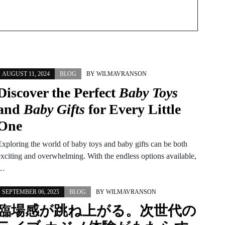
AUGUST 11, 2024
BLOG
BY
WILMAVRANSON
Discover the Perfect
Baby Toys
and
Baby Gifts
for Every Little
One
Exploring the world of baby toys and baby gifts can be both
exciting and overwhelming. With the endless options available,
…
SEPTEMBER 06, 2025
BLOG
BY
WILMAVRANSON
臨場感が跳ね上がる。次世代の