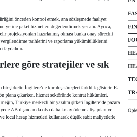
EN
FA
bilirliğini önceden kontrol etmek, ana sözleşmede faaliyet
FI
 yerine paket hizmetleri değerlendirmek yer alır. Ayrıca,
 gelir projeksiyonları hazırlanmış olması banka onay sürecini
FO
 vergilendirme tarihlerini ve raporlama yükümlülüklerini
i faydalıdır.
HE
lere göre stratejiler ve sık
HE
TE
 bir şirketin İngiltere’de kuruluş süreçleri farklılık gösterir. E-
TR
 ön plana çıkarken, hizmet sektöründe kontrat hükümleri,
rneğin, Türkiye merkezli bir yazılım şirketi İngiltere’de pazara
ayede AB dışından da olsa daha kolay ödeme altyapıları ve
Opl
e ve local hesap hizmetleri kullanarak düşük sabit maliyetlerle