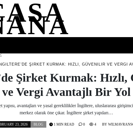
CASA
NANA
SS
HEALTH
ENTERTAINMENT
FASHION
FOOD
WELLNE
E
İNGILTERE’DE ŞIRKET KURMAK: HIZLI, GÜVENILIR VE VERGI A
e’de Şirket Kurmak: Hızlı, 
ve Vergi Avantajlı Bir Yol
et yapısı, avantajları ve yasal gereklilikler İngiltere, uluslararası girişimci
merkez olarak öne çıkar. İngiltere şirket yapıları…
BRUARY 23, 2026
BLOG
1 MIN READ
0
4
BY
WILMAVRANS