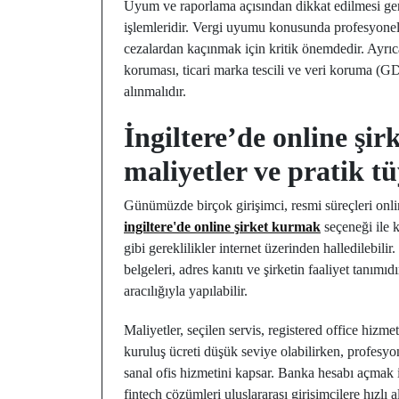
Uyum ve raporlama açısından dikkat edilmesi ger
işlemleridir. Vergi uyumu konusunda profesyonel
cezalardan kaçınmak için kritik önemdedir. Ayrı
koruması, ticari marka tescili ve veri koruma (
alınmalıdır.
İngiltere’de online şi
maliyetler ve pratik t
Günümüzde birçok girişimci, resmi süreçleri onl
ingiltere'de online şirket kurmak
seçeneği ile k
gibi gereklilikler internet üzerinden halledilebili
belgeleri, adres kanıtı ve şirketin faaliyet tanım
aracılığıyla yapılabilir.
Maliyetler, seçilen servis, registered office hizm
kuruluş ücreti düşük seviye olabilirken, profesyon
sanal ofis hizmetini kapsar. Banka hesabı açmak i
fintech çözümleri uluslararası girişimcilere hızlı