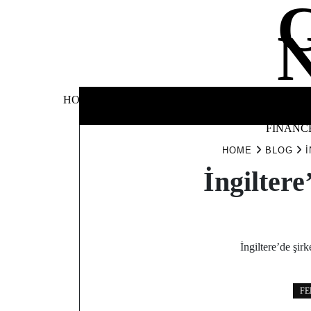
Skip
to
content
BUSINE
HOME
AUTOMOTIVE
BLOG
&
FINANC
HOME
BLOG
İngilter
İngiltere’de şirk
FE