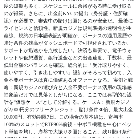
度の短期も多く、スケジュールに余裕がある時に受け取る
のが得策。さらに、出金前KYCの提出（身分証・住所確
認）が必要で、審査中の賭けは避けるのが安全だ。 最後に
ライセンスと信頼性。新規カジノは規制準拠の透明性が生
命線。規約の日本語表記が明確か、ボーナスの適用履歴や
賭け条件の残高がダッシュボードで可視化されているか、
サポートが迅速かを点検したい。決済も重要で、電子ウォ
レットや仮想通貨、銀行送金などの出金速度、手数料、最
低出金額のバランスを確認。総合的に「受け取りやすく、
使いやすく、引き出しやすい」設計がそろって初めて、入
金不要ボーナスは真に価値あるオファーとなる。 実例と戦
略：新規カジノの選び方と入金不要ボーナス活用の現場感
抽象論だけでは見落としがちになる。ここでは典型的な設
計を“仮想ケース”として分解する。ケースA：新規カジノ
が2,000円分のフリークレジット、賭け条件30倍、最大出金
10,000円、有効期限7日。この場合の基本線は、寄与率
100%のスロットでRTP96%前後・中ボラ機種を中心にベッ
ト単価を均し、序盤で大振りを避けること。残り賭け条件