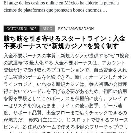
El auge de los casinos online en México ha abierto la puerta a
cientos de plataformas que prometen bonos enormes,…
OCTOBER 31, 2025
BLOG
BY
WILMAVRANSON
勝ち筋を引き寄せるスタートライン：入金
不要ボーナスで“新規カジノ”を賢く制す
入金不要ボーナスの本質：新規カジノが提供する“ゼロ投資
の試運転”を最大化する 入金不要ボーナスは、アカウント
登録だけで受け取れるプロモーションで、自己資金を入れ
ずに実際のゲームを体験できる。新しくオープンしたオン
ラインカジノ、いわゆる新規カジノは、参入初期の会員獲
得においてハードルを下げる必要があるため、初回の信用
を得る手段としてこのボーナスを積極的に使う。プレイヤ
ーはリスクを抑えたまま、サイトの使い勝手、ゲーム速
度、サポート品質、出金フローまで広くチェックできるの
が魅力だ。 形式は主に二つ。1) スロットで使えるフリース
ピン型、2) 任意のゲームで使える少額のフリーチップ/フリ