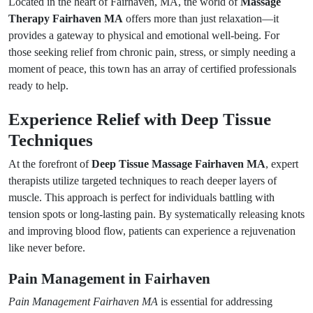
Located in the heart of Fairhaven, MA, the world of
Massage
Therapy Fairhaven MA
offers more than just relaxation—it
provides a gateway to physical and emotional well-being. For
those seeking relief from chronic pain, stress, or simply needing a
moment of peace, this town has an array of certified professionals
ready to help.
Experience Relief with Deep Tissue
Techniques
At the forefront of
Deep Tissue Massage Fairhaven MA
, expert
therapists utilize targeted techniques to reach deeper layers of
muscle. This approach is perfect for individuals battling with
tension spots or long-lasting pain. By systematically releasing knots
and improving blood flow, patients can experience a rejuvenation
like never before.
Pain Management in Fairhaven
Pain Management Fairhaven MA
is essential for addressing