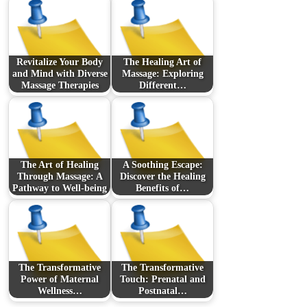
Revitalize Your Body
The Healing Art of
and Mind with Diverse
Massage: Exploring
Massage Therapies
Different…
The Art of Healing
A Soothing Escape:
Through Massage: A
Discover the Healing
Pathway to Well-being
Benefits of…
The Transformative
The Transformative
Power of Maternal
Touch: Prenatal and
Wellness…
Postnatal…