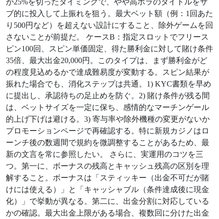
が25%を切ったタイミングで、やや高ボラのタイトルをサ
ブ的に投入して上振れを狙う。最大ベット額（例：1回あた
り500円など）を超えない設計にすること、除外ゲームを回
さないことが前提だ。 ケースB：指定スロットでフリース
ピン100回、スピン単価固定、得た勝利金に対して賭け条件
35倍、最大出金20,000円。このタイプは、まず勝利金がど
の程度見込めるかで達成難易度が変動する。スピン結果が
振れた場合でも、消化ステップは共通。1) KYC書類を早め
に提出し、承認待ちの足止めを防ぐ。2) 賭け条件が残る間
は、ベットサイズを一定に保ち、感情的なマーチンゲール
的上げ下げは避ける。3) 寄与率や除外機種の変更がないか
プロモーションページで再確認する。特に新規カジノはロ
ーンチ後の数週間で規約を微調整することがあるため、最
新の文言を常に参照したい。 さらに、実運用のコツを三
つ。第一に、ボーナスの残高とキャッシュ残高の区別を理
解すること。ボーナスは「スティッキー（出金不可だが賭
けには使える）」と「キャッシャブル（条件達成後に現金
化）」で挙動が異なる。第二に、出金分割に対応している
かの確認。最大出金上限がある場合、複数回に分けた出金