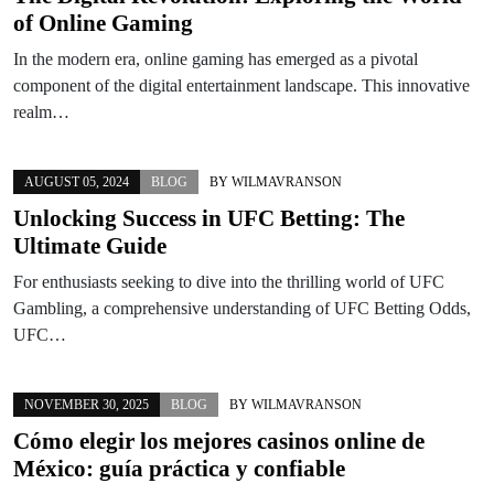
of Online Gaming
In the modern era, online gaming has emerged as a pivotal
component of the digital entertainment landscape. This innovative
realm…
AUGUST 05, 2024
BLOG
BY
WILMAVRANSON
Unlocking Success in UFC Betting: The
Ultimate Guide
For enthusiasts seeking to dive into the thrilling world of UFC
Gambling, a comprehensive understanding of UFC Betting Odds,
UFC…
NOVEMBER 30, 2025
BLOG
BY
WILMAVRANSON
Cómo elegir los mejores casinos online de
México: guía práctica y confiable