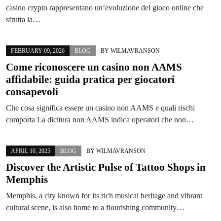
casino crypto rappresentano un’evoluzione del gioco online che
sfrutta la…
FEBRUARY 09, 2026
BLOG
BY
WILMAVRANSON
Come riconoscere un casino non AAMS
affidabile: guida pratica per giocatori
consapevoli
Che cosa significa essere un casino non AAMS e quali rischi
comporta La dicitura non AAMS indica operatori che non…
APRIL 10, 2025
BLOG
BY
WILMAVRANSON
Discover the Artistic Pulse of Tattoo Shops in
Memphis
Memphis, a city known for its rich musical heritage and vibrant
cultural scene, is also home to a flourishing community…