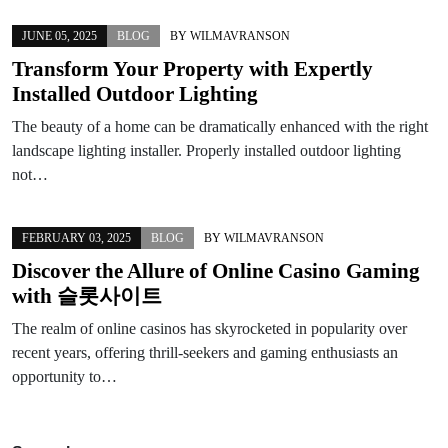
JUNE 05, 2025
BLOG
BY
WILMAVRANSON
Transform Your Property with Expertly
Installed Outdoor Lighting
The beauty of a home can be dramatically enhanced with the right
landscape lighting installer. Properly installed outdoor lighting
not…
FEBRUARY 03, 2025
BLOG
BY
WILMAVRANSON
Discover the Allure of Online Casino Gaming
with 슬롯사이트
The realm of online casinos has skyrocketed in popularity over
recent years, offering thrill-seekers and gaming enthusiasts an
opportunity to…