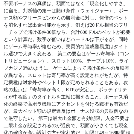
不要ボーナスの真価は、額面ではなく「現金化しやすさ」
に宿る。判断軸の第一は賭け条件（ウェイジャー）。ボー
ナス額やフリースピンからの勝利金に対し、何倍のベット
を消化すれば出金可能かを示す。例えば20ドル相当のフリ
ーチップで賭け条件30倍なら、合計600ドルのベットが必要
という計算だ。数字が低いほどハードルは下がるが、同時
にゲーム寄与率が絡むため、実質的な達成難易度はタイト
ル選びで大きく変わる。 第二の要点はゲーム寄与率（コン
トリビューション）。スロット100%、テーブル10%、ライ
ブカジノ0%のように、ゲームによって賭け条件への反映率
が異なる。スロットは寄与率が高く設定されがちだが、特
定機種は対象外やベット上限が定められることもある。攻
略の起点は「寄与率が高く、RTPが安定し、ボラティリテ
ィが中程度」のタイトルを主軸に据えること。ボーナス消
化の終盤で高ボラ機種にアクセントを付ける戦術も有効だ
が、最大ベット額の規定違反はボーナス没収の典型例なの
で厳守したい。 第三は最大出金額と有効期限。入金不要は
上限出金が設定されるのが通例で、額面が小さくても現金
化の確度が高い設計の方が実利的だ。期限は48～168時間程