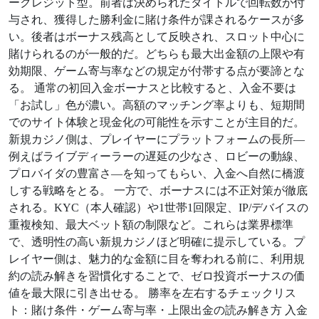
ークレジット型。前者は決められたタイトルで回転数が付
与され、獲得した勝利金に賭け条件が課されるケースが多
い。後者はボーナス残高として反映され、スロット中心に
賭けられるのが一般的だ。どちらも最大出金額の上限や有
効期限、ゲーム寄与率などの規定が付帯する点が要諦とな
る。 通常の初回入金ボーナスと比較すると、入金不要は
「お試し」色が濃い。高額のマッチング率よりも、短期間
でのサイト体験と現金化の可能性を示すことが主目的だ。
新規カジノ側は、プレイヤーにプラットフォームの長所—
例えばライブディーラーの遅延の少なさ、ロビーの動線、
プロバイダの豊富さ—を知ってもらい、入金へ自然に橋渡
しする戦略をとる。 一方で、ボーナスには不正対策が徹底
される。KYC（本人確認）や1世帯1回限定、IP/デバイスの
重複検知、最大ベット額の制限など。これらは業界標準
で、透明性の高い新規カジノほど明確に提示している。プ
レイヤー側は、魅力的な金額に目を奪われる前に、利用規
約の読み解きを習慣化することで、ゼロ投資ボーナスの価
値を最大限に引き出せる。 勝率を左右するチェックリス
ト：賭け条件・ゲーム寄与率・上限出金の読み解き方 入金