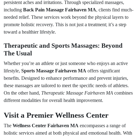
persistent aches and irritations. Through specialized massages,
including
Back Pain Massage Fairhaven MA
, clients find much-
needed relief. These services work beyond the physical layers to
promote holistic recovery. This is not just a treatment; it’s a step
toward a healthier lifestyle.
Therapeutic and Sports Massages: Beyond
The Usual
Whether you’re an athlete or just someone who enjoys an active
lifestyle,
Sports Massage Fairhaven MA
offers significant
benefits. Designed to enhance performance and prevent injuries,
these massages are tailored to meet the specific needs of athletes.
On the other hand,
Therapeutic Massage Fairhaven MA
combines
different modalities for overall health improvement.
Visit a Premier Wellness Center
The
Wellness Center Fairhaven MA
encompasses a range of
holistic services aimed at both physical and emotional health. With