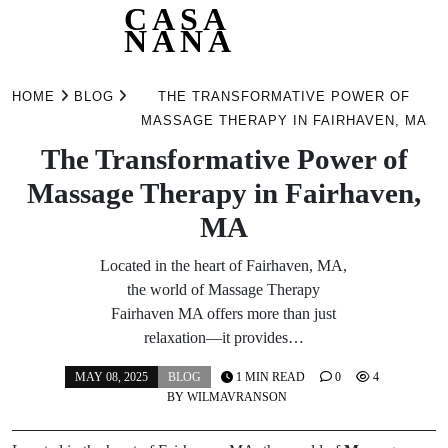
CASA
NANA
Skip
to
HOME
BLOG
THE TRANSFORMATIVE POWER OF
content
MASSAGE THERAPY IN FAIRHAVEN, MA
The Transformative Power of
Massage Therapy in Fairhaven,
MA
Located in the heart of Fairhaven, MA,
the world of Massage Therapy
Fairhaven MA offers more than just
relaxation—it provides…
MAY 08, 2025
BLOG
1 MIN READ
0
4
BY
WILMAVRANSON