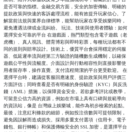
是否可靠的指標。金融交易方面，安全的加密傳輸、明確的
提款政策與快速的客訴處理流程，能有效提升玩家信心。了
解當前法規與業界自律標準，能幫助玩家在享受娛樂同時，
避免遭遇法律或金流糾紛。 玩法、技術與使用者體驗：如何
選擇安全可靠的平台 在遊戲面，熱門類型包含電子遊戲（老
虎機）、真人視訊、體育博彩與即時彩票，每種玩法都有不
同的規則與賠率設計。技術上，優質平台會採用穩定的伺服
器、低延遲串流與經第三方驗證的隨機數生成機制，以確保
遊戲公平性與流暢度。介面設計與行動相容性則直接影響使
用者留存率，操作直覺、支付流程簡潔的平台更受歡迎。 在
選擇平台時，建議從客服回應速度、提款政策與用戶評價三
方面評估；同時查看是否有明確的身份驗證（KYC）與反洗
錢（AML）措施，以保障資金安全。若欲參考評比或教學，
可留意公信力高的資源，例如在市場上具有口碑與規範導向
的資訊站，像是 台灣線上娛樂城，能作為初步檢索的起點。
最後，注意紅利條款的細節，例如投注倍數與可提領限制，
避免因誤解而造成損失。採用多重支付選項（信用卡、電子
錢包、銀行轉帳）和保護傳輸安全的 SSL 加密，是選擇平台