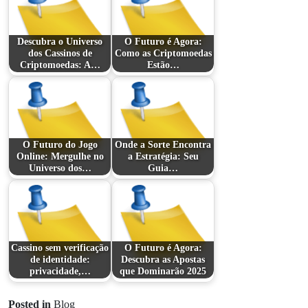
Descubra o Universo
O Futuro é Agora:
dos Cassinos de
Como as Criptomoedas
Criptomoedas: A…
Estão…
O Futuro do Jogo
Onde a Sorte Encontra
Online: Mergulhe no
a Estratégia: Seu
Universo dos…
Guia…
Cassino sem verificação
O Futuro é Agora:
de identidade:
Descubra as Apostas
privacidade,…
que Dominarão 2025
Posted in
Blog