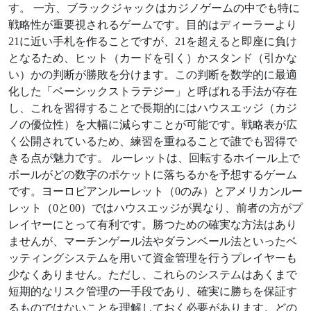
す。 一方、ブラックジャックはカジノゲームの中でも特に
戦略性が重要視されるゲームです。目的はディーラーより
21に近い手札を作ることですが、21を超えると即座に負け
となるため、ヒット（カードを引く）かスタンド（引かな
い）かの判断が勝敗を分けます。この判断を数学的に最適
化した「ベーシックストラテジー」と呼ばれる手法が存在
し、これを習得することで長期的にはハウスエッジ（カジ
ノの優位性）を大幅に減らすことが可能です。戦略表が広
く公開されているため、練習を重ねることで誰でも習得で
きる点が魅力です。 ルーレットは、回転するホイール上で
ボールがどの数字のポケットに落ちるかを予想するゲーム
です。ヨーロピアンルーレット（0のみ）とアメリカンルー
レット（0と00）ではハウスエッジが異なり、前者の方がプ
レイヤーにとって有利です。勝つための確実な方法はあり
ませんが、マーチンゲール法やダランベール法といったベ
ッティングシステムを用いて資金管理を行うプレイヤーも
少なくありません。ただし、これらのシステムはあくまで
短期的なリスク管理の一手段であり、確実に勝ちを保証す
るものではないことを理解しておく必要があります。どの