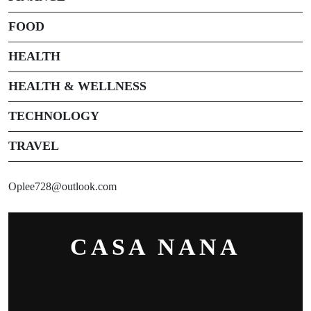
FOOD
HEALTH
HEALTH & WELLNESS
TECHNOLOGY
TRAVEL
Oplee728@outlook.com
CASA NANA