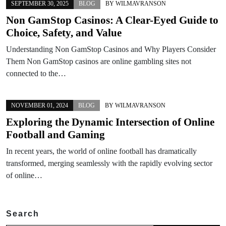
SEPTEMBER 30, 2025
BLOG
BY
WILMAVRANSON
Non GamStop Casinos: A Clear-Eyed Guide to
Choice, Safety, and Value
Understanding Non GamStop Casinos and Why Players Consider
Them Non GamStop casinos are online gambling sites not
connected to the…
NOVEMBER 01, 2024
BLOG
BY
WILMAVRANSON
Exploring the Dynamic Intersection of Online
Football and Gaming
In recent years, the world of online football has dramatically
transformed, merging seamlessly with the rapidly evolving sector
of online…
Search