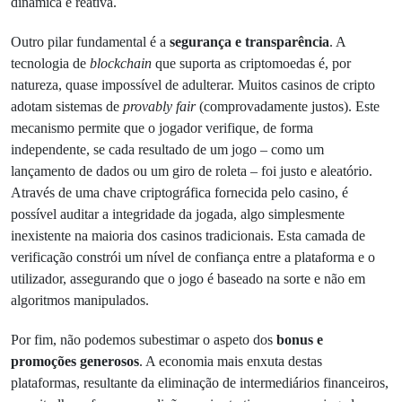
dinâmica e reativa.
Outro pilar fundamental é a
segurança e transparência
. A
tecnologia de
blockchain
que suporta as criptomoedas é, por
natureza, quase impossível de adulterar. Muitos casinos de cripto
adotam sistemas de
provably fair
(comprovadamente justos). Este
mecanismo permite que o jogador verifique, de forma
independente, se cada resultado de um jogo – como um
lançamento de dados ou um giro de roleta – foi justo e aleatório.
Através de uma chave criptográfica fornecida pelo casino, é
possível auditar a integridade da jogada, algo simplesmente
inexistente na maioria dos casinos tradicionais. Esta camada de
verificação constrói um nível de confiança entre a plataforma e o
utilizador, assegurando que o jogo é baseado na sorte e não em
algoritmos manipulados.
Por fim, não podemos subestimar o aspeto dos
bonus e
promoções generosos
. A economia mais enxuta destas
plataformas, resultante da eliminação de intermediários financeiros,