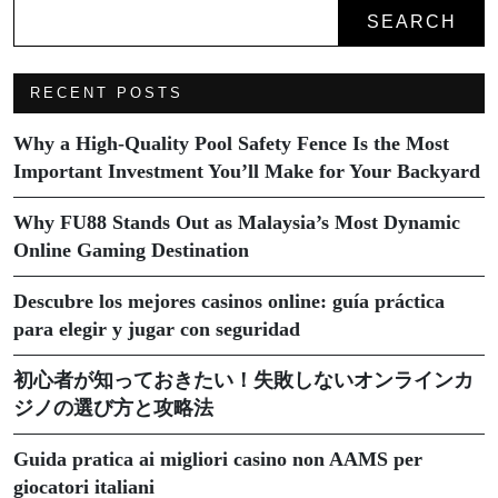
SEARCH
RECENT POSTS
Why a High-Quality Pool Safety Fence Is the Most
Important Investment You’ll Make for Your Backyard
Why FU88 Stands Out as Malaysia’s Most Dynamic
Online Gaming Destination
Descubre los mejores casinos online: guía práctica
para elegir y jugar con seguridad
初心者が知っておきたい！失敗しないオンラインカ
ジノの選び方と攻略法
Guida pratica ai migliori casino non AAMS per
giocatori italiani