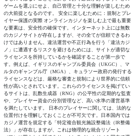
ゲームを選ぶにせよ、自己管理と十分な理解が楽しむため
の大前提となるのです。 安全に楽しむために：規制とプレ
イヤー保護の実際 オンラインカジノを楽しむ上で最も重要
な要素は、安全性の確保です。インターネット上には無数
のカジノサイトが存在しますが、その全てが信頼できるわ
けではありません。違法運営や不正行為を行う「違法カジ
ノ」に遭遇するリスクを避けるためには、サイトが適切な
ライセンスを所持しているかを確認することが第一歩で
す。例えば、イギリスのギャンブル委員会（UKGC）、マ
ルタのギャンブル庁（MGA）、キュラソー政府の発行する
ライセンスなどは、厳格な審査と規制により世界的に信頼
性が高いとされています。これらのライセンスを掲げてい
るサイトは、乱数生成器（RNG）の公平性の定期的な監査
や、プレイヤー資金の分別管理など、高い水準の運営基準
を満たしています。 日本のプレイヤーに関しては、法的な
位置付けを理解しておくことが不可欠です。日本国内では
カジノ運営を規定する「特定複合観光施設整備法（IR整備
法）」が存在しますが、これは物理的な統合リゾート