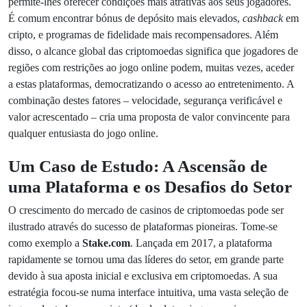
permite-lhes oferecer condições mais atrativas aos seus jogadores.
É comum encontrar bónus de depósito mais elevados,
cashback
em
cripto, e programas de fidelidade mais recompensadores. Além
disso, o alcance global das criptomoedas significa que jogadores de
regiões com restrições ao jogo online podem, muitas vezes, aceder
a estas plataformas, democratizando o acesso ao entretenimento. A
combinação destes fatores – velocidade, segurança verificável e
valor acrescentado – cria uma proposta de valor convincente para
qualquer entusiasta do jogo online.
Um Caso de Estudo: A Ascensão de
uma Plataforma e os Desafios do Setor
O crescimento do mercado de casinos de criptomoedas pode ser
ilustrado através do sucesso de plataformas pioneiras. Tome-se
como exemplo a
Stake.com
. Lançada em 2017, a plataforma
rapidamente se tornou uma das líderes do setor, em grande parte
devido à sua aposta inicial e exclusiva em criptomoedas. A sua
estratégia focou-se numa interface intuitiva, uma vasta seleção de