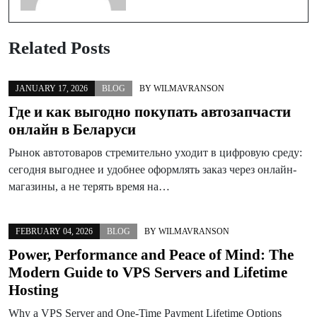
Related Posts
JANUARY 17, 2026
BLOG
BY
WILMAVRANSON
Где и как выгодно покупать автозапчасти
онлайн в Беларуси
Рынок автотоваров стремительно уходит в цифровую среду:
сегодня выгоднее и удобнее оформлять заказ через онлайн-
магазины, а не терять время на…
FEBRUARY 04, 2026
BLOG
BY
WILMAVRANSON
Power, Performance and Peace of Mind: The
Modern Guide to VPS Servers and Lifetime
Hosting
Why a VPS Server and One-Time Payment Lifetime Options