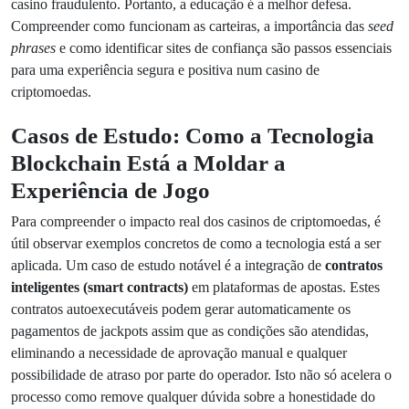
casino fraudulento. Portanto, a educação é a melhor defesa.
Compreender como funcionam as carteiras, a importância das
seed
phrases
e como identificar sites de confiança são passos essenciais
para uma experiência segura e positiva num casino de
criptomoedas.
Casos de Estudo: Como a Tecnologia
Blockchain Está a Moldar a
Experiência de Jogo
Para compreender o impacto real dos casinos de criptomoedas, é
útil observar exemplos concretos de como a tecnologia está a ser
aplicada. Um caso de estudo notável é a integração de
contratos
inteligentes (smart contracts)
em plataformas de apostas. Estes
contratos autoexecutáveis podem gerar automaticamente os
pagamentos de jackpots assim que as condições são atendidas,
eliminando a necessidade de aprovação manual e qualquer
possibilidade de atraso por parte do operador. Isto não só acelera o
processo como remove qualquer dúvida sobre a honestidade do