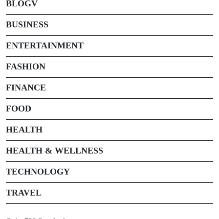
BLOGV
BUSINESS
ENTERTAINMENT
FASHION
FINANCE
FOOD
HEALTH
HEALTH & WELLNESS
TECHNOLOGY
TRAVEL