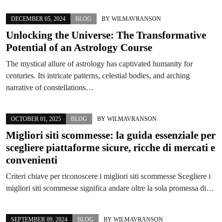
DECEMBER 05, 2024
BLOG
BY
WILMAVRANSON
Unlocking the Universe: The Transformative
Potential of an Astrology Course
The mystical allure of astrology has captivated humanity for
centuries. Its intricate patterns, celestial bodies, and arching
narrative of constellations…
OCTOBER 01, 2025
BLOG
BY
WILMAVRANSON
Migliori siti scommesse: la guida essenziale per
scegliere piattaforme sicure, ricche di mercati e
convenienti
Criteri chiave per riconoscere i migliori siti scommesse Scegliere i
migliori siti scommesse significa andare oltre la sola promessa di…
SEPTEMBER 09, 2024
BLOG
BY
WILMAVRANSON