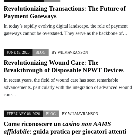
Revolutionizing Transactions: The Future of
Payment Gateways
In today’s rapidly evolving digital landscape, the role of payment
gateways cannot be overstated. They serve as the backbone of…
JUNE 19, 2025
BLOG
BY
WILMAVRANSON
Revolutionizing Wound Care: The
Breakthrough of Disposable NPWT Devices
In recent years, the field of wound care has seen remarkable
advancements, particularly with the integration of advanced wound
care…
FEBRUARY 06, 2026
BLOG
BY
WILMAVRANSON
Come riconoscere un
casino non AAMS
affidabile
: guida pratica per giocatori attenti