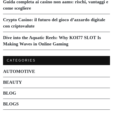
Guida completa ai casino non aams: rischi, vantaggi e
come scegliere
Crypto Casino: il futuro del gioco d’azzardo digitale
con criptovalute
Dive into the Aquatic Reels: Why KOI77 SLOT Is
Making Waves in Online Gaming
CATEGORIES
AUTOMOTIVE
BEAUTY
BLOG
BLOGS