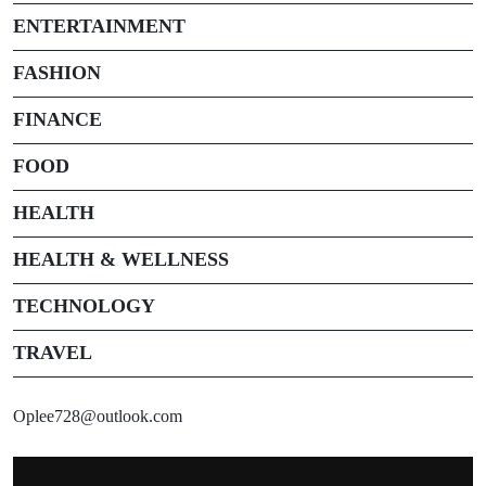
ENTERTAINMENT
FASHION
FINANCE
FOOD
HEALTH
HEALTH & WELLNESS
TECHNOLOGY
TRAVEL
Oplee728@outlook.com