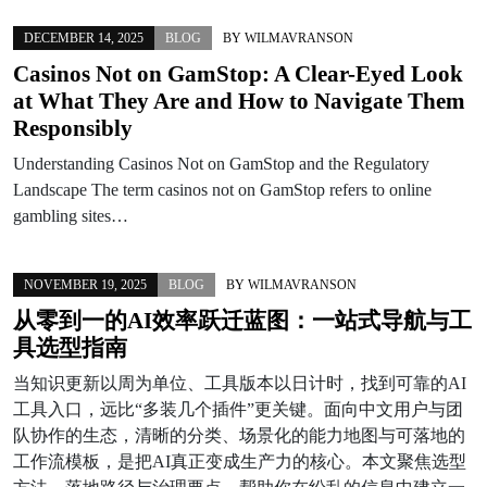
DECEMBER 14, 2025
BLOG
BY
WILMAVRANSON
Casinos Not on GamStop: A Clear-Eyed Look
at What They Are and How to Navigate Them
Responsibly
Understanding Casinos Not on GamStop and the Regulatory
Landscape The term casinos not on GamStop refers to online
gambling sites…
NOVEMBER 19, 2025
BLOG
BY
WILMAVRANSON
从零到一的AI效率跃迁蓝图：一站式导航与工
具选型指南
当知识更新以周为单位、工具版本以日计时，找到可靠的AI
工具入口，远比“多装几个插件”更关键。面向中文用户与团
队协作的生态，清晰的分类、场景化的能力地图与可落地的
工作流模板，是把AI真正变成生产力的核心。本文聚焦选型