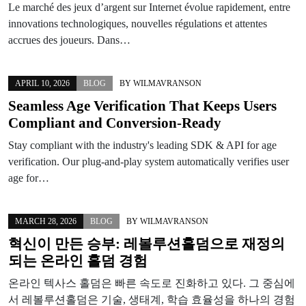
Le marché des jeux d’argent sur Internet évolue rapidement, entre
innovations technologiques, nouvelles régulations et attentes
accrues des joueurs. Dans…
APRIL 10, 2026
BLOG
BY
WILMAVRANSON
Seamless Age Verification That Keeps Users
Compliant and Conversion-Ready
Stay compliant with the industry's leading SDK & API for age
verification. Our plug-and-play system automatically verifies user
age for…
MARCH 28, 2026
BLOG
BY
WILMAVRANSON
혁신이 만든 승부: 레볼루션홀덤으로 재정의
되는 온라인 홀덤 경험
온라인 텍사스 홀덤은 빠른 속도로 진화하고 있다. 그 중심에
서 레볼루션홀덤은 기술, 생태계, 학습 효율성을 하나의 경험