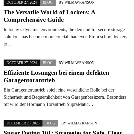
OCTOBER 27, 2024
BLOG
BY
WILMAVRANSON
The Versatile World of Lockers: A
Comprehensive Guide
In today’s dynamic environments, the demand for secure storage
solutions has become more crucial than ever. From school lockers
to…
OCTOBER 27, 2024
BLOG
BY
WILMAVRANSON
Effiziente Lösungen bei einem defekten
Garagentorantrieb
Ein Garagentorantrieb spielt eine wesentliche Rolle bei der
Sicherheit und Bequemlichkeit von Garagenbesitzern. Besonders
oft wird der Hörmann Torantrieb SupraMatic…
DECEMBER 28, 2025
BLOG
BY
WILMAVRANSON
Sugar Dating 101: Strategies for Safe, Clear,