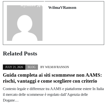
al massimo
нужно для удобной поездки
WilmaVRanson
Related Posts
JULY 21, 2026
BLOG
BY
WILMAVRANSON
Guida completa ai siti scommesse non AAMS:
rischi, vantaggi e come scegliere con criterio
Contesto legale e differenze tra AAMS e piattaforme estere In Italia
il mercato delle scommesse è regolato dall’Agenzia delle
Dogane…