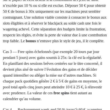
n’excède pas 10 % ou si elle est exclue. Déposer 50 € pour obtenir
50 € de bonus à 30x uniquement sur les machines peut sembler
contraignant. Une solution viable consiste à consacrer le bonus aux
slots éligibles et à réserver le blackjack au solde cash une fois le
wagering achevé. Cette séparation des budgets limite la frustration,
respecte les règles, et évite la perte de valeur due à une contribution
trop faible. Le
bonus
n’entrave plus le style de jeu, il le complète.
Cas 3 — Free spins échelonnés (par exemple 20 tours par jour
pendant 5 jours) avec gains soumis à 25x: la clé est la régularité.
En planifiant des sessions brèves centrées sur le titre concerné, il
devient plus aisé de suivre l’évolution des gains et de décider
quand intensifier ou alléger la mise sur d’autres machines. Si
chaque pack quotidien génère 2 € à 5 € de gains en moyenne, le
pool total après cinq jours peut atteindre 10 € à 25 €, à réinvestir
avec prudence. La valeur de ces
free spins
tient autant au
calendrier qu’au volume.
Cas 4 — Rechargement week-end 50 % jusqu’à 60 €, wagering