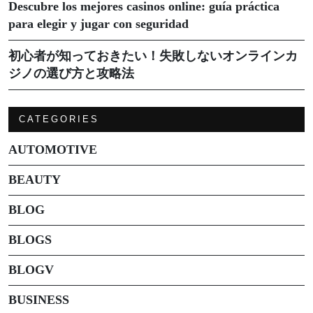
Descubre los mejores casinos online: guía práctica
para elegir y jugar con seguridad
初心者が知っておきたい！失敗しないオンラインカ
ジノの選び方と攻略法
CATEGORIES
AUTOMOTIVE
BEAUTY
BLOG
BLOGS
BLOGV
BUSINESS