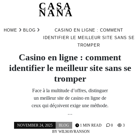
CASA
NANA
Skip
to
HOME
BLOG
CASINO EN LIGNE : COMMENT
content
IDENTIFIER LE MEILLEUR SITE SANS SE
TROMPER
Casino en ligne : comment
identifier le meilleur site sans se
tromper
Face à la multitude d’offres, distinguer
un meilleur site de casino en ligne de
ceux qui déçoivent exige une méthode.
…
NOVEMBER 24, 2025
BLOG
1 MIN READ
0
3
BY
WILMAVRANSON