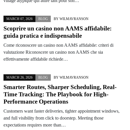
village atypique qui attire tant pour son…
MARCH 07, 2026
BLOG
BY
WILMAVRANSON
Scoprire un
casino non AAMS affidabile
:
guida pratica e indispensabile
Come riconoscere un casino non AAMS affidabile: criteri di
valutazione Riconoscere un casino non AAMS che sia
effettivamente affidabile richiede…
MARCH 26, 2026
BLOG
BY
WILMAVRANSON
Smarter Routes, Sharper Scheduling, Real-
Time Tracking: The Playbook for High-
Performance Operations
Customers want faster deliveries, tighter appointment windows,
and full visibility from click to doorstep. Meeting those
expectations requires more than…