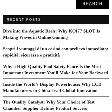
SEARCH
RECENT POSTS
Dive into the Aquatic Reels: Why KOI77 SLOT Is
Making Waves in Online Gaming
Scopri i vantaggi di un casinò con prelievo immediato:
rapidità, sicurezza e praticità
Why a High-Quality Pool Safety Fence Is the Most
Important Investment You’ll Make for Your Backyard
Inside the World’s Display Powerhouse: Why LCD
Manufacturers in China Lead Global Innovation
The Quality Catalyst: Why Your Choice of Test
Chamber Supplier Defines Product Success