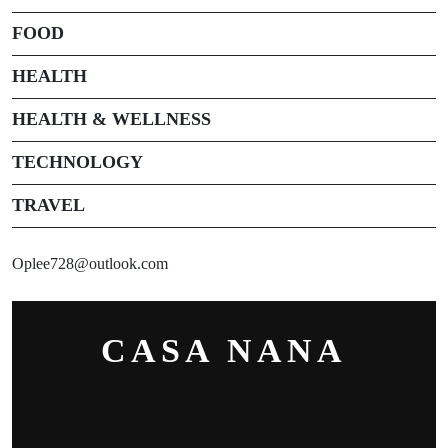
FOOD
HEALTH
HEALTH & WELLNESS
TECHNOLOGY
TRAVEL
Oplee728@outlook.com
CASA NANA