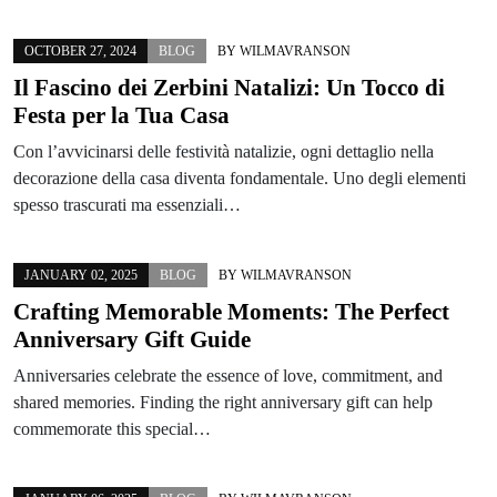
OCTOBER 27, 2024
BLOG
BY
WILMAVRANSON
Il Fascino dei Zerbini Natalizi: Un Tocco di
Festa per la Tua Casa
Con l’avvicinarsi delle festività natalizie, ogni dettaglio nella
decorazione della casa diventa fondamentale. Uno degli elementi
spesso trascurati ma essenziali…
JANUARY 02, 2025
BLOG
BY
WILMAVRANSON
Crafting Memorable Moments: The Perfect
Anniversary Gift Guide
Anniversaries celebrate the essence of love, commitment, and
shared memories. Finding the right anniversary gift can help
commemorate this special…