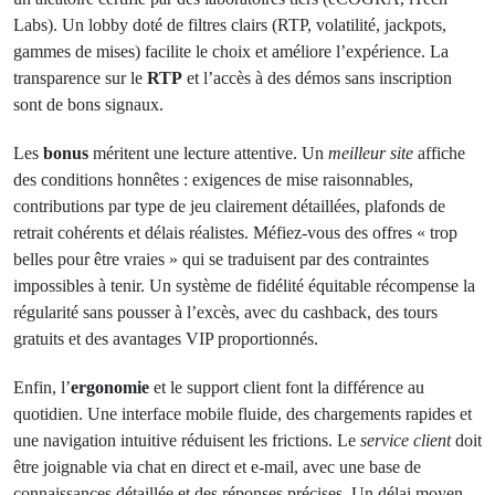
Labs). Un lobby doté de filtres clairs (RTP, volatilité, jackpots,
gammes de mises) facilite le choix et améliore l’expérience. La
transparence sur le
RTP
et l’accès à des démos sans inscription
sont de bons signaux.
Les
bonus
méritent une lecture attentive. Un
meilleur site
affiche
des conditions honnêtes : exigences de mise raisonnables,
contributions par type de jeu clairement détaillées, plafonds de
retrait cohérents et délais réalistes. Méfiez-vous des offres « trop
belles pour être vraies » qui se traduisent par des contraintes
impossibles à tenir. Un système de fidélité équitable récompense la
régularité sans pousser à l’excès, avec du cashback, des tours
gratuits et des avantages VIP proportionnés.
Enfin, l’
ergonomie
et le support client font la différence au
quotidien. Une interface mobile fluide, des chargements rapides et
une navigation intuitive réduisent les frictions. Le
service client
doit
être joignable via chat en direct et e-mail, avec une base de
connaissances détaillée et des réponses précises. Un délai moyen