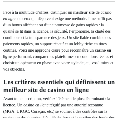
Face à la multitude d’offres, distinguer un
meilleur site
de
casino
en ligne
de ceux qui déçoivent exige une méthode. Il ne suffit pas
d’un bonus alléchant ou d’une promesse de gains rapides : la
qualité se lit dans la licence, la sécurité, l’ergonomie, la clarté des
conditions et la transparence des jeux. Un site fiable combine des
paiements rapides, un support réactif et un lobby riche en titres
certifiés. Voici une approche claire pour reconnaître un
casino en
ligne
performant, comparer les plateformes en conditions réelles et
choisir un opérateur en phase avec votre style de jeu, vos limites et
vos objectifs.
Les critères essentiels qui définissent un
meilleur site de casino en ligne
Avant toute inscription, vérifiez l’élément le plus déterminant : la
licence
. Un
casino en ligne
régulé par une autorité reconnue
(MGA, UKGC, Curaçao, etc.) se soumet à des contrôles sur la
protection des données, l’équité des jeux et la gestion des fonds des