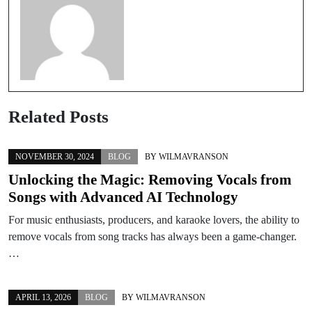
Related Posts
NOVEMBER 30, 2024
BLOG
BY
WILMAVRANSON
Unlocking the Magic: Removing Vocals from
Songs with Advanced AI Technology
For music enthusiasts, producers, and karaoke lovers, the ability to
remove vocals from song tracks has always been a game-changer.
…
APRIL 13, 2026
BLOG
BY
WILMAVRANSON