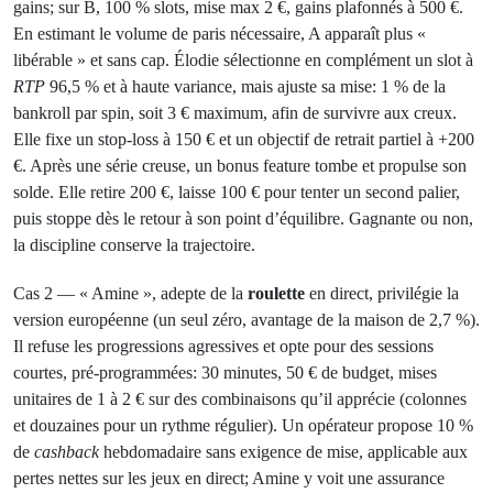
gains; sur B, 100 % slots, mise max 2 €, gains plafonnés à 500 €.
En estimant le volume de paris nécessaire, A apparaît plus «
libérable » et sans cap. Élodie sélectionne en complément un slot à
RTP
96,5 % et à haute variance, mais ajuste sa mise: 1 % de la
bankroll par spin, soit 3 € maximum, afin de survivre aux creux.
Elle fixe un stop-loss à 150 € et un objectif de retrait partiel à +200
€. Après une série creuse, un bonus feature tombe et propulse son
solde. Elle retire 200 €, laisse 100 € pour tenter un second palier,
puis stoppe dès le retour à son point d’équilibre. Gagnante ou non,
la discipline conserve la trajectoire.
Cas 2 — « Amine », adepte de la
roulette
en direct, privilégie la
version européenne (un seul zéro, avantage de la maison de 2,7 %).
Il refuse les progressions agressives et opte pour des sessions
courtes, pré-programmées: 30 minutes, 50 € de budget, mises
unitaires de 1 à 2 € sur des combinaisons qu’il apprécie (colonnes
et douzaines pour un rythme régulier). Un opérateur propose 10 %
de
cashback
hebdomadaire sans exigence de mise, applicable aux
pertes nettes sur les jeux en direct; Amine y voit une assurance