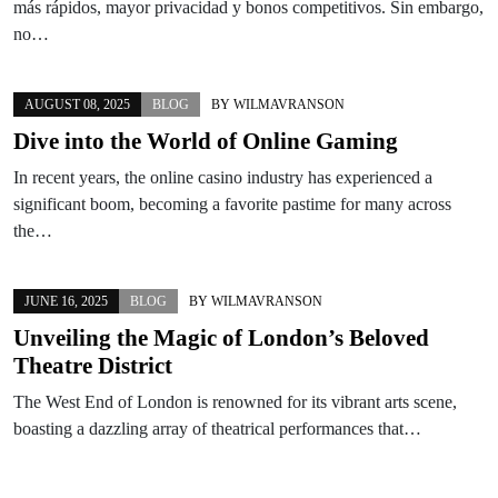
más rápidos, mayor privacidad y bonos competitivos. Sin embargo,
no…
AUGUST 08, 2025
BLOG
BY
WILMAVRANSON
Dive into the World of Online Gaming
In recent years, the online casino industry has experienced a
significant boom, becoming a favorite pastime for many across
the…
JUNE 16, 2025
BLOG
BY
WILMAVRANSON
Unveiling the Magic of London’s Beloved
Theatre District
The West End of London is renowned for its vibrant arts scene,
boasting a dazzling array of theatrical performances that…