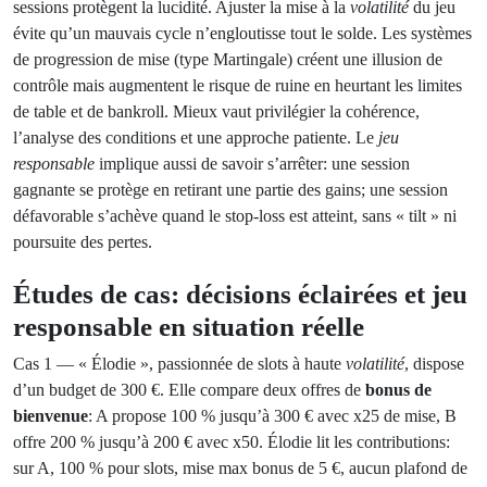
sessions protègent la lucidité. Ajuster la mise à la
volatilité
du jeu
évite qu’un mauvais cycle n’engloutisse tout le solde. Les systèmes
de progression de mise (type Martingale) créent une illusion de
contrôle mais augmentent le risque de ruine en heurtant les limites
de table et de bankroll. Mieux vaut privilégier la cohérence,
l’analyse des conditions et une approche patiente. Le
jeu
responsable
implique aussi de savoir s’arrêter: une session
gagnante se protège en retirant une partie des gains; une session
défavorable s’achève quand le stop-loss est atteint, sans « tilt » ni
poursuite des pertes.
Études de cas: décisions éclairées et jeu
responsable en situation réelle
Cas 1 — « Élodie », passionnée de slots à haute
volatilité
, dispose
d’un budget de 300 €. Elle compare deux offres de
bonus de
bienvenue
: A propose 100 % jusqu’à 300 € avec x25 de mise, B
offre 200 % jusqu’à 200 € avec x50. Élodie lit les contributions:
sur A, 100 % pour slots, mise max bonus de 5 €, aucun plafond de