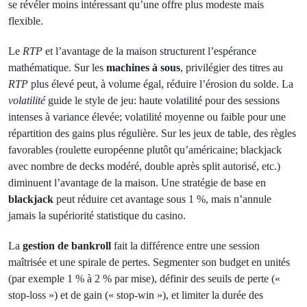
se révéler moins intéressant qu’une offre plus modeste mais
flexible.
Le
RTP
et l’avantage de la maison structurent l’espérance
mathématique. Sur les
machines à sous
, privilégier des titres au
RTP
plus élevé peut, à volume égal, réduire l’érosion du solde. La
volatilité
guide le style de jeu: haute volatilité pour des sessions
intenses à variance élevée; volatilité moyenne ou faible pour une
répartition des gains plus régulière. Sur les jeux de table, des règles
favorables (roulette européenne plutôt qu’américaine; blackjack
avec nombre de decks modéré, double après split autorisé, etc.)
diminuent l’avantage de la maison. Une stratégie de base en
blackjack
peut réduire cet avantage sous 1 %, mais n’annule
jamais la supériorité statistique du casino.
La
gestion de bankroll
fait la différence entre une session
maîtrisée et une spirale de pertes. Segmenter son budget en unités
(par exemple 1 % à 2 % par mise), définir des seuils de perte («
stop-loss ») et de gain (« stop-win »), et limiter la durée des