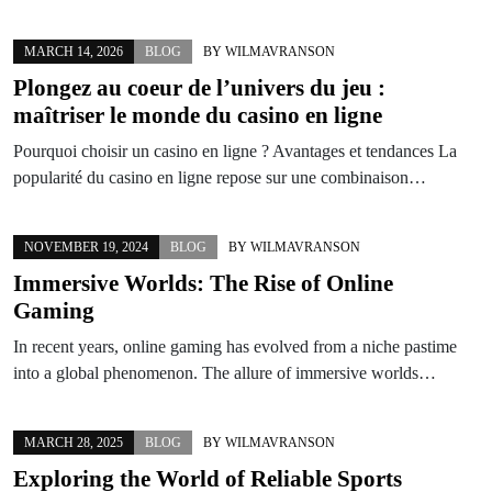
MARCH 14, 2026
BLOG
BY
WILMAVRANSON
Plongez au coeur de l’univers du jeu :
maîtriser le monde du
casino en ligne
Pourquoi choisir un casino en ligne ? Avantages et tendances La
popularité du casino en ligne repose sur une combinaison…
NOVEMBER 19, 2024
BLOG
BY
WILMAVRANSON
Immersive Worlds: The Rise of Online
Gaming
In recent years, online gaming has evolved from a niche pastime
into a global phenomenon. The allure of immersive worlds…
MARCH 28, 2025
BLOG
BY
WILMAVRANSON
Exploring the World of Reliable Sports