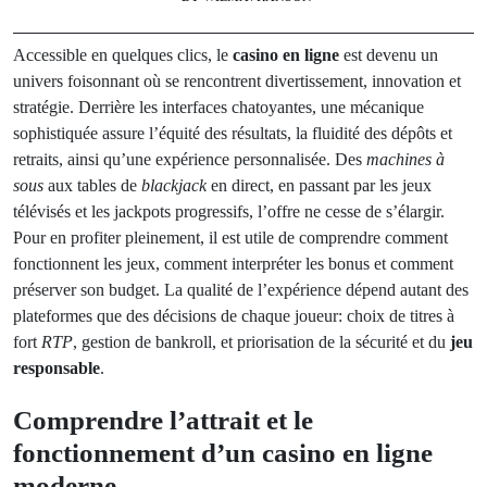
Accessible en quelques clics, le
casino en ligne
est devenu un
univers foisonnant où se rencontrent divertissement, innovation et
stratégie. Derrière les interfaces chatoyantes, une mécanique
sophistiquée assure l’équité des résultats, la fluidité des dépôts et
retraits, ainsi qu’une expérience personnalisée. Des
machines à
sous
aux tables de
blackjack
en direct, en passant par les jeux
télévisés et les jackpots progressifs, l’offre ne cesse de s’élargir.
Pour en profiter pleinement, il est utile de comprendre comment
fonctionnent les jeux, comment interpréter les bonus et comment
préserver son budget. La qualité de l’expérience dépend autant des
plateformes que des décisions de chaque joueur: choix de titres à
fort
RTP
, gestion de bankroll, et priorisation de la sécurité et du
jeu
responsable
.
Comprendre l’attrait et le
fonctionnement d’un casino en ligne
moderne