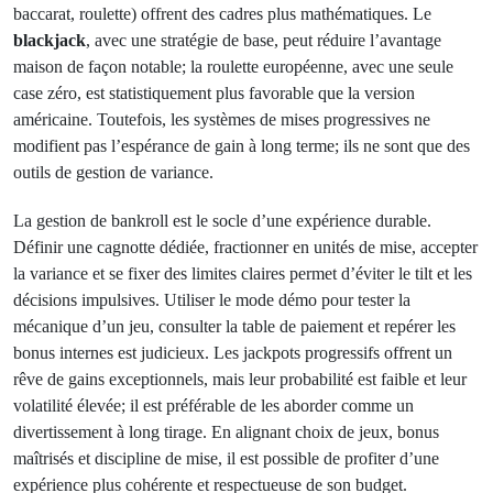
baccarat, roulette) offrent des cadres plus mathématiques. Le
blackjack
, avec une stratégie de base, peut réduire l’avantage
maison de façon notable; la roulette européenne, avec une seule
case zéro, est statistiquement plus favorable que la version
américaine. Toutefois, les systèmes de mises progressives ne
modifient pas l’espérance de gain à long terme; ils ne sont que des
outils de gestion de variance.
La gestion de bankroll est le socle d’une expérience durable.
Définir une cagnotte dédiée, fractionner en unités de mise, accepter
la variance et se fixer des limites claires permet d’éviter le tilt et les
décisions impulsives. Utiliser le mode démo pour tester la
mécanique d’un jeu, consulter la table de paiement et repérer les
bonus internes est judicieux. Les jackpots progressifs offrent un
rêve de gains exceptionnels, mais leur probabilité est faible et leur
volatilité élevée; il est préférable de les aborder comme un
divertissement à long tirage. En alignant choix de jeux, bonus
maîtrisés et discipline de mise, il est possible de profiter d’une
expérience plus cohérente et respectueuse de son budget.