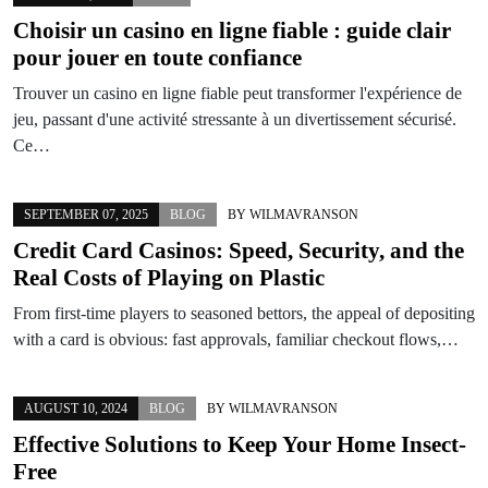
Choisir un casino en ligne fiable : guide clair
pour jouer en toute confiance
Trouver un casino en ligne fiable peut transformer l'expérience de
jeu, passant d'une activité stressante à un divertissement sécurisé.
Ce…
SEPTEMBER 07, 2025
BLOG
BY
WILMAVRANSON
Credit Card Casinos: Speed, Security, and the
Real Costs of Playing on Plastic
From first-time players to seasoned bettors, the appeal of depositing
with a card is obvious: fast approvals, familiar checkout flows,…
AUGUST 10, 2024
BLOG
BY
WILMAVRANSON
Effective Solutions to Keep Your Home Insect-
Free