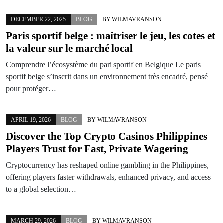
DECEMBER 22, 2025
BLOG
BY
WILMAVRANSON
Paris sportif belge : maîtriser le jeu, les cotes et
la valeur sur le marché local
Comprendre l’écosystème du pari sportif en Belgique Le paris
sportif belge s’inscrit dans un environnement très encadré, pensé
pour protéger…
APRIL 19, 2026
BLOG
BY
WILMAVRANSON
Discover the Top Crypto Casinos Philippines
Players Trust for Fast, Private Wagering
Cryptocurrency has reshaped online gambling in the Philippines,
offering players faster withdrawals, enhanced privacy, and access
to a global selection…
MARCH 29, 2026
BLOG
BY
WILMAVRANSON