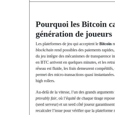
Pourquoi les Bitcoin c
génération de joueurs
Les plateformes de jeu qui acceptent le
Bitcoin
re
blockchain
rend possibles des paiements rapides, 
du jeu intègre des mécanismes de transparence in
en BTC arrivent en quelques minutes, et les retrai
réseau est fluide, les frais demeurent compétitifs
permet des micro-transactions quasi instantanées. 
high rollers.
Au-delà de la vitesse, l’un des grands arguments t
provably fair
, où l’équité de chaque tirage repo
(seed serveur) et un seed côté joueur garantissent
recalculer l’issue pour vérifier que la plateforme 