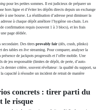
ning
pour les petites sommes. Il est judicieux de préparer un
se hors ligne et d’éviter les dépôts directs depuis un exchange
iée à une bourse. La réutilisation d’adresse peut diminuer la
e adresse à chaque dépôt améliore l’hygiène on-chain. Les
 de confirmation requis (souvent 1 à 3 blocs), et les frais
ns une page dédiée.
s secondaire. Des titres
provably fair
(dés, crash, plinko)
et des tables en
live
streaming. Pour comparer, analyser la
la présence de jackpots progressifs et l’offre mobile. Une
ils de jeu responsable (limites de dépôt, de perte, d’auto-
n dernier critère, souvent révélateur : la qualité du support, sa
t la capacité à résoudre un incident de retrait de manière
ios concrets : tirer parti du
 le risque