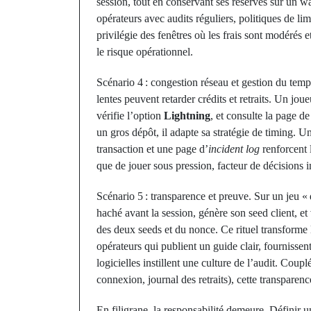
session, tout en conservant ses réserves sur un wall
opérateurs avec audits réguliers, politiques de limi
privilégie des fenêtres où les frais sont modérés e
le risque opérationnel.
Scénario 4 : congestion réseau et gestion du temp
lentes peuvent retarder crédits et retraits. Un jou
vérifie l’option
Lightning
, et consulte la page de
un gros dépôt, il adapte sa stratégie de timing. 
transaction et une page d’
incident log
renforcent l
que de jouer sous pression, facteur de décisions 
Scénario 5 : transparence et preuve. Sur un jeu « 
haché avant la session, génère son seed client, et
des deux seeds et du nonce. Ce rituel transforme 
opérateurs qui publient un guide clair, fournissen
logicielles instillent une culture de l’audit. Coup
connexion, journal des retraits), cette transparen
En filigrane, la responsabilité demeure. Définir u