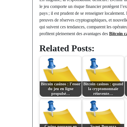
le jeu comporte un risque financier protègent l’exp
pays ; il est prudent de se renseigner localement.
preuves de réserves cryptographiques, et nouvell
qui suivent ces tendances, comparent les opérateur
profitent pleinement des avantages des
Bitcoin c
Related Posts:
Bitcoin casinos : l’essor
Bitcoin casinos : quand
du jeu en ligne
la cryptomonnaie
propulsé…
réinvente…
Casino nouveau en
Sweet Bonanza