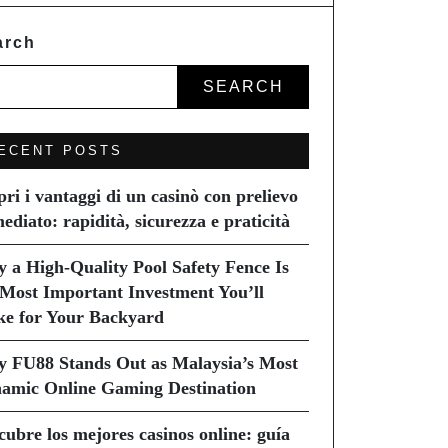
arch
SEARCH
ECENT POSTS
pri i vantaggi di un casinò con prelievo
ediato: rapidità, sicurezza e praticità
 a High-Quality Pool Safety Fence Is
 Most Important Investment You’ll
e for Your Backyard
 FU88 Stands Out as Malaysia’s Most
amic Online Gaming Destination
cubre los mejores casinos online: guía