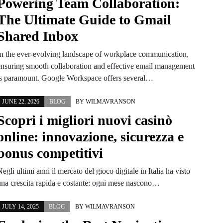
Powering Team Collaboration:
The Ultimate Guide to Gmail
Shared Inbox
In the ever-evolving landscape of workplace communication,
ensuring smooth collaboration and effective email management
is paramount. Google Workspace offers several…
JUNE 22, 2026
BLOG
BY
WILMAVRANSON
Scopri i migliori nuovi casinò
online: innovazione, sicurezza e
bonus competitivi
egli ultimi anni il mercato del gioco digitale in Italia ha visto
una crescita rapida e costante: ogni mese nascono…
JULY 14, 2025
BLOG
BY
WILMAVRANSON