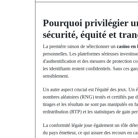
Pourquoi privilégier 
sécurité, équité et tran
La première raison de sélectionner un
casino en 
personnelles. Les plateformes sérieuses investiss
d'authentification et des mesures de protection co
les identifiants restent confidentiels. Sans ces ga
sensiblement.
Un autre aspect crucial est l'équité des jeux. Un 
nombres aléatoires (RNG) testés et certifiés par 
tirages et les résultats ne sont pas manipulés en f
redistribution (RTP) et les statistiques de gain pe
La conformité légale joue également un rôle déter
du pays émetteur, ce qui assure des recours en cas