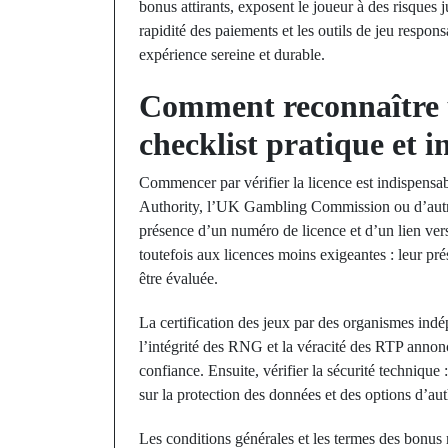
bonus attirants, exposent le joueur à des risques ju
rapidité des paiements et les outils de jeu respon
expérience sereine et durable.
Comment reconnaître
checklist pratique et i
Commencer par vérifier la licence est indispens
Authority, l’UK Gambling Commission ou d’autres
présence d’un numéro de licence et d’un lien vers 
toutefois aux licences moins exigeantes : leur pré
être évaluée.
La certification des jeux par des organismes i
l’intégrité des RNG et la véracité des RTP annoncé
confiance. Ensuite, vérifier la sécurité technique 
sur la protection des données et des options d’aut
Les conditions générales et les termes des bonus