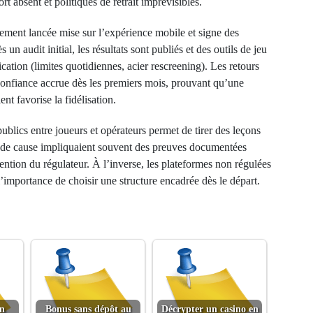
rt absent et politiques de retrait imprévisibles.
lement lancée mise sur l’expérience mobile et signe des
un audit initial, les résultats sont publiés et des outils de jeu
cation (limites quotidiennes, acier rescreening). Les retours
 confiance accrue dès les premiers mois, prouvant qu’une
ent favorise la fidélisation.
ublics entre joueurs et opérateurs permet de tirer des leçons
n de cause impliquaient souvent des preuves documentées
ention du régulateur. À l’inverse, les plateformes non régulées
l’importance de choisir une structure encadrée dès le départ.
en
Bonus sans dépôt au
Décrypter un casino en