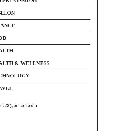
TERTAINMENT
SHION
NANCE
OD
ALTH
ALTH & WELLNESS
CHNOLOGY
AVEL
ee728@outlook.com