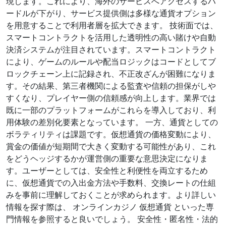
現します。これにより、海外のサービスへアクセスするハ
ードルが下がり、サービス提供側は多様な通貨オプション
を用意することで利用者層を拡大できます。 技術面では、
スマートコントラクトを活用した透明性の高い賭けや自動
決済システムが注目されています。スマートコントラクト
により、ゲームのルールや配当ロジックはコードとしてブ
ロックチェーン上に記録され、不正改ざんが困難になりま
す。その結果、第三者機関による監査や信頼の担保がしや
すくなり、プレイヤー側の信頼感が向上します。業界では
既に一部のプラットフォームがこれらを導入しており、利
用体験の差別化要素となっています。 一方、通貨としての
ボラティリティは課題です。仮想通貨の価格変動により、
賞金の価値が短期間で大きく変動する可能性があり、これ
をどうヘッジするかが運営側の重要な意思決定になりま
す。ユーザーとしては、安全性と利便性を両立するため
に、仮想通貨での入出金方法や手数料、交換レートの仕組
みを事前に理解しておくことが求められます。より詳しい
情報を探す際は、 オンラインカジノ 仮想通貨 といった専
門情報を参照すると良いでしょう。 安全性・匿名性・法的