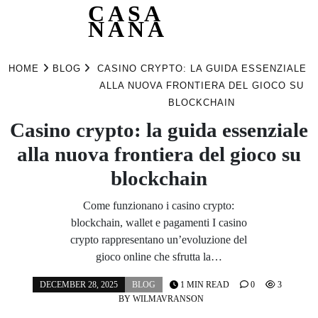
CASA
NANA
Skip
to
HOME
BLOG
CASINO CRYPTO: LA GUIDA ESSENZIALE
content
ALLA NUOVA FRONTIERA DEL GIOCO SU
BLOCKCHAIN
Casino crypto: la guida essenziale
alla nuova frontiera del gioco su
blockchain
Come funzionano i casino crypto:
blockchain, wallet e pagamenti I casino
crypto rappresentano un’evoluzione del
gioco online che sfrutta la…
DECEMBER 28, 2025
BLOG
1 MIN READ
0
3
BY
WILMAVRANSON