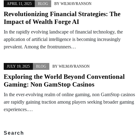
APRIL 11, 2025
BLOG
BY
WILMAVRANSON
Revolutionizing Financial Strategies: The
Impact of Wealth Forge AI
In the rapidly evolving landscape of financial technology, the
application of artificial intelligence is becoming increasingly
prevalent. Among the frontrunners…
JULY 19, 2025
BLOG
BY
WILMAVRANSON
Exploring the World Beyond Conventional
Gaming: Non GamStop Casinos
In the ever-evolving realm of online gaming, non GamStop casinos
are rapidly gaining traction among players seeking broader gaming
experiences.…
Search