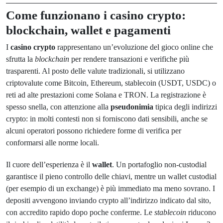
Come funzionano i casino crypto:
blockchain, wallet e pagamenti
I
casino crypto
rappresentano un’evoluzione del gioco online che
sfrutta la
blockchain
per rendere transazioni e verifiche più
trasparenti. Al posto delle valute tradizionali, si utilizzano
criptovalute come Bitcoin, Ethereum, stablecoin (USDT, USDC) o
reti ad alte prestazioni come Solana e TRON. La registrazione è
spesso snella, con attenzione alla
pseudonimia
tipica degli indirizzi
crypto: in molti contesti non si forniscono dati sensibili, anche se
alcuni operatori possono richiedere forme di verifica per
conformarsi alle norme locali.
Il cuore dell’esperienza è il
wallet
. Un portafoglio non-custodial
garantisce il pieno controllo delle chiavi, mentre un wallet custodial
(per esempio di un exchange) è più immediato ma meno sovrano. I
depositi avvengono inviando crypto all’indirizzo indicato dal sito,
con accredito rapido dopo poche conferme. Le
stablecoin
riducono