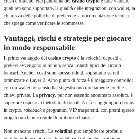
crash e roulette. Nel panorama dei
casino crypto
è utile valutare
quali reti sono supportate, la qualità delle integrazioni con wallet, la
chiarezza delle politiche di prelievo e la documentazione tecnica
che spiega come verificare le scommesse.
Vantaggi, rischi e strategie per giocare
in modo responsabile
Il primo vantaggio dei
casino crypto
è la velocità: depositi e
prelievi avvengono in minuti, senza i ritardi tipici dei circuiti
bancari. Anche i costi sono spesso ridotti, soprattutto su reti
ottimizzate o Layer-2. Altro punto di forza è il maggiore controllo:
con un wallet non-custodial si gestiscono direttamente fondi e
chiavi private. La
privacy
, pur non essendo anonimato assoluto, è
superiore rispetto ai metodi tradizionali. A ciò si aggiungono bonus
in crypto,
rakeback
e programmi VIP trasparenti, con premi spesso
erogati on-chain e regole di rimborso chiare.
Non mancano i rischi. La
volatilità
può amplificare profitti e
perdite, influenzando il valore del bankroll anche a sessione