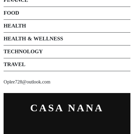
FOOD
HEALTH
HEALTH & WELLNESS
TECHNOLOGY
TRAVEL
Oplee728@outlook.com
CASA NANA