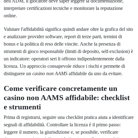
dell'ADM, il giocatore deve saper leggere la documentazione,
interpretare certificazioni tecniche e monitorare la reputazione
online.
Valutare l'affidabilità significa quindi andare oltre la grafica del sito
e analizzare provider software, report di terze parti, termini di
bonus e la politica di reso delle vincite. Anche la presenza di
strumenti di gioco responsabile (limiti di deposito, self-exclusion) è
un indicatore: operatori seri li offrono indipendentemente dalla
licenza. Un approccio consapevole riduce i rischi e permette di
distinguere un
casino non AAMS
affidabile da uno da evitare.
Come verificare concretamente un
casino non AAMS affidabile: checklist
e strumenti
Prima di registrarsi, seguire una checklist pratica aiuta a identificare
segnali di affidabilità. Controllare la licenza è il primo passo:
leggere il numero, la giurisdizione e, se possibile, verificare