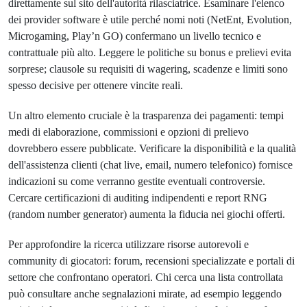
direttamente sul sito dell'autorità rilasciatrice. Esaminare l'elenco
dei provider software è utile perché nomi noti (NetEnt, Evolution,
Microgaming, Play’n GO) confermano un livello tecnico e
contrattuale più alto. Leggere le politiche su bonus e prelievi evita
sorprese; clausole su requisiti di wagering, scadenze e limiti sono
spesso decisive per ottenere vincite reali.
Un altro elemento cruciale è la trasparenza dei pagamenti: tempi
medi di elaborazione, commissioni e opzioni di prelievo
dovrebbero essere pubblicate. Verificare la disponibilità e la qualità
dell'assistenza clienti (chat live, email, numero telefonico) fornisce
indicazioni su come verranno gestite eventuali controversie.
Cercare certificazioni di auditing indipendenti e report RNG
(random number generator) aumenta la fiducia nei giochi offerti.
Per approfondire la ricerca utilizzare risorse autorevoli e
community di giocatori: forum, recensioni specializzate e portali di
settore che confrontano operatori. Chi cerca una lista controllata
può consultare anche segnalazioni mirate, ad esempio leggendo