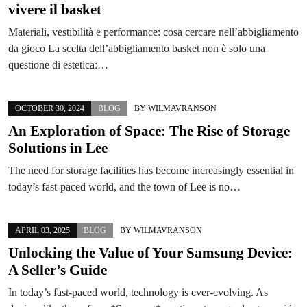
vivere il basket
Materiali, vestibilità e performance: cosa cercare nell’abbigliamento
da gioco La scelta dell’abbigliamento basket non è solo una
questione di estetica:…
OCTOBER 30, 2024
BLOG
BY
WILMAVRANSON
An Exploration of Space: The Rise of Storage
Solutions in Lee
The need for storage facilities has become increasingly essential in
today’s fast-paced world, and the town of Lee is no…
APRIL 03, 2025
BLOG
BY
WILMAVRANSON
Unlocking the Value of Your Samsung Device:
A Seller’s Guide
In today’s fast-paced world, technology is ever-evolving. As