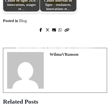
Casino en ligne 2026 :
Casino nouveau en
innovations, usages
ligne : tendances,
et…
innovations et…
Posted in
Blog
Prev Post
Next Post
Mastering the Digital Felt: A Practical
Casino non AAMS affidabile: come
Guide to Online Poker in Malaysia
riconoscerli e giocare in sicurezza
WilmaVRanson
Related Posts