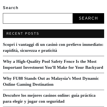
Search
SEARCH
RECENT POSTS
Scopri i vantaggi di un casinò con prelievo immediato:
rapidità, sicurezza e praticità
Why a High-Quality Pool Safety Fence Is the Most
Important Investment You’ll Make for Your Backyard
Why FU88 Stands Out as Malaysia’s Most Dynamic
Online Gaming Destination
Descubre los mejores casinos online: guía práctica
para elegir y jugar con seguridad