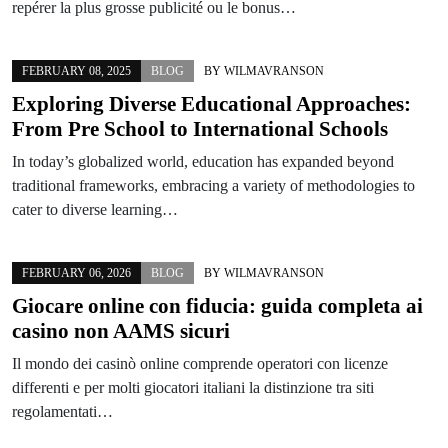
repérer la plus grosse publicité ou le bonus…
FEBRUARY 08, 2025
BLOG
BY
WILMAVRANSON
Exploring Diverse Educational Approaches:
From Pre School to International Schools
In today’s globalized world, education has expanded beyond
traditional frameworks, embracing a variety of methodologies to
cater to diverse learning…
FEBRUARY 06, 2026
BLOG
BY
WILMAVRANSON
Giocare online con fiducia: guida completa ai
casino non AAMS sicuri
Il mondo dei casinò online comprende operatori con licenze
differenti e per molti giocatori italiani la distinzione tra siti
regolamentati…