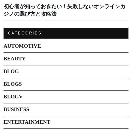
初心者が知っておきたい！失敗しないオンラインカ
ジノの選び方と攻略法
CATEGORIES
AUTOMOTIVE
BEAUTY
BLOG
BLOGS
BLOGV
BUSINESS
ENTERTAINMENT