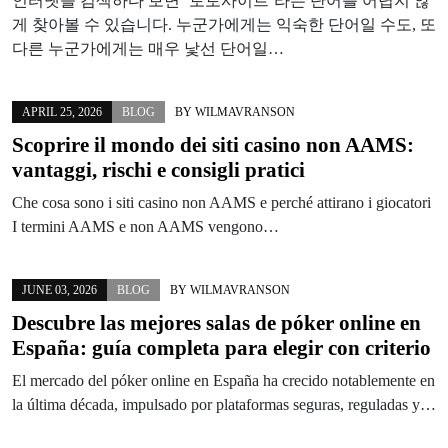
인터넷을 검색하다 보면 ‘토토사이트’라는 단어를 어렵지 않
게 찾아볼 수 있습니다. 누군가에게는 익숙한 단어일 수도, 또
다른 누군가에게는 매우 낯선 단어일…
APRIL 25, 2026
BLOG
BY
WILMAVRANSON
Scoprire il mondo dei siti casino non AAMS:
vantaggi, rischi e consigli pratici
Che cosa sono i siti casino non AAMS e perché attirano i giocatori
I termini AAMS e non AAMS vengono…
JUNE 03, 2026
BLOG
BY
WILMAVRANSON
Descubre las mejores salas de póker online en
España: guía completa para elegir con criterio
El mercado del póker online en España ha crecido notablemente en
la última década, impulsado por plataformas seguras, reguladas y…