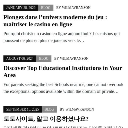
JANUARY 28, 2026
BLOG
BY
WILMAVRANSON
Plongez dans l’univers moderne du jeu :
maîtriser le
casino en ligne
Pourquoi choisir un casino en ligne aujourd'hui ? Les raisons qui
poussent de plus en plus de joueurs vers le…
AUGUST 06, 2024
BLOG
BY
WILMAVRANSON
Discover Top Educational Institutions in Your
Area
For parents seeking the best Schools near me, one cannot overlook
the exceptional options available within the domain of private…
SEPTEMBER 15, 2025
BLOG
BY
WILMAVRANSON
토토사이트, 알고 이용하셨나요?