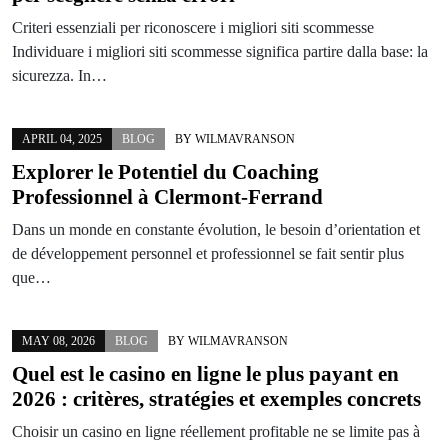
Criteri essenziali per riconoscere i migliori siti scommesse
Individuare i migliori siti scommesse significa partire dalla base: la
sicurezza. In…
APRIL 04, 2025
BLOG
BY
WILMAVRANSON
Explorer le Potentiel du Coaching
Professionnel à Clermont-Ferrand
Dans un monde en constante évolution, le besoin d’orientation et
de développement personnel et professionnel se fait sentir plus
que…
MAY 08, 2026
BLOG
BY
WILMAVRANSON
Quel est le casino en ligne le plus payant en
2026 : critères, stratégies et exemples concrets
Choisir un casino en ligne réellement profitable ne se limite pas à