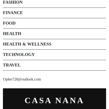
FASHION
FINANCE
FOOD
HEALTH
HEALTH & WELLNESS
TECHNOLOGY
TRAVEL
Oplee728@outlook.com
CASA NANA