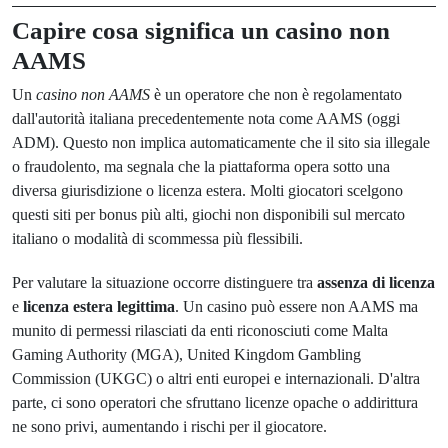
Capire cosa significa un casino non
AAMS
Un
casino non AAMS
è un operatore che non è regolamentato
dall'autorità italiana precedentemente nota come AAMS (oggi
ADM). Questo non implica automaticamente che il sito sia illegale
o fraudolento, ma segnala che la piattaforma opera sotto una
diversa giurisdizione o licenza estera. Molti giocatori scelgono
questi siti per bonus più alti, giochi non disponibili sul mercato
italiano o modalità di scommessa più flessibili.
Per valutare la situazione occorre distinguere tra
assenza di licenza
e
licenza estera legittima
. Un casino può essere non AAMS ma
munito di permessi rilasciati da enti riconosciuti come Malta
Gaming Authority (MGA), United Kingdom Gambling
Commission (UKGC) o altri enti europei e internazionali. D'altra
parte, ci sono operatori che sfruttano licenze opache o addirittura
ne sono privi, aumentando i rischi per il giocatore.