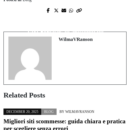
Prev Post
Next Post
Come scegliere un casino non AAMS
Seamless Journeys: Reliable Airport
affidabile: guida pratica e verifiche
Taxi Services in Nottingham
essenziali
WilmaVRanson
Related Posts
DECEMBER 20, 2025
BLOG
BY
WILMAVRANSON
Migliori siti scommesse: guida chiara e pratica
per scegliere senza errori