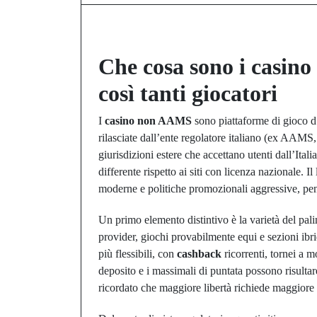
Che cosa sono i casin
così tanti giocatori
I
casino non AAMS
sono piattaforme di gioco d
rilasciate dall’ente regolatore italiano (ex AAMS, 
giurisdizioni estere che accettano utenti dall’Ital
differente rispetto ai siti con licenza nazionale. I
moderne e politiche promozionali aggressive, pens
Un primo elemento distintivo è la varietà del pali
provider, giochi provabilmente equi e sezioni ib
più flessibili, con
cashback
ricorrenti, tornei a 
deposito e i massimali di puntata possono risultar
ricordato che maggiore libertà richiede maggiore d