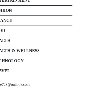
TERTAINMENT
SHION
NANCE
OD
ALTH
ALTH & WELLNESS
CHNOLOGY
AVEL
ee728@outlook.com