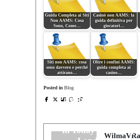
Guida Completa ai Siti
Casinò non AAMS: la
Non AAMS: Cosa
guida definitiva per
Sono, Come…
giocatori…
Siti non AAMS: cosa
Oltre i confini AAMS:
sono davvero e perché
guida completa ai
attirano…
casino…
Prev Post
Posted in
Blog
Private Play or Risky
Bet? Understanding N
ID Verification Casino
in Today’s Gaming
WilmaVRa