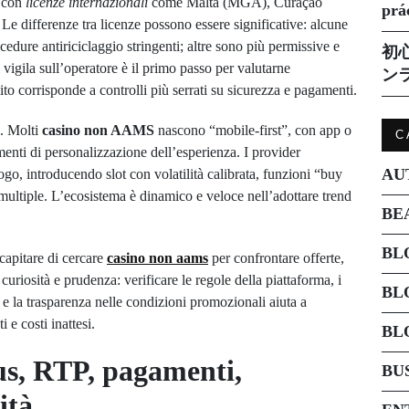
o con
licenze internazionali
come Malta (MGA), Curaçao
prá
 Le differenze tra licenze possono essere significative: alcune
edure antiriciclaggio stringenti; altre sono più permissive e
初
vigila sull’operatore è il primo passo per valutarne
ン
lito corrisponde a controlli più serrati su sicurezza e pagamenti.
o. Molti
casino non AAMS
nascono “mobile-first”, con app o
C
enti di personalizzazione dell’esperienza. I provider
AU
go, introducendo slot con volatilità calibrata, funzioni “buy
 multiple. L’ecosistema è dinamico e veloce nell’adottare trend
BE
BL
capitare di cercare
casino non aams
per confrontare offerte,
curiosità e prudenza: verificare le regole della piattaforma, i
BL
e la trasparenza nelle condizioni promozionali aiuta a
 e costi inattesi.
BL
us, RTP, pagamenti,
BU
ità