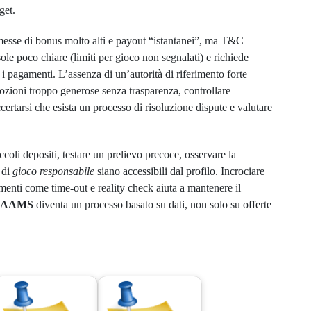
get.
messe di bonus molto alti e payout “istantanei”, ma T&C
le poco chiare (limiti per gioco non segnalati) e richiede
 i pagamenti. L’assenza di un’autorità di riferimento forte
mozioni troppo generose senza trasparenza, controllare
ccertarsi che esista un processo di risoluzione dispute e valutare
coli depositi, testare un prelievo precoce, osservare la
i di
gioco responsabile
siano accessibili dal profilo. Incrociare
rumenti come time-out e reality check aiuta a mantenere il
n AAMS
diventa un processo basato su dati, non solo su offerte