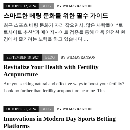
OCTOBER 12, 2024
BLOG
BY
WILMAVRANSON
스마트한 베팅 문화를 위한 필수 가이드
최근 스포츠 베팅 문화가 자리 잡으면서, 많은 사람들이 *토
토사이트 추천*과 메이저사이트 검증을 통해 더욱 안전한 환
경에서 즐기려는 노력을 하고 있습니다.…
SEPTEMBER 18, 2024
BLOG
BY
WILMAVRANSON
Revitalize Your Health with Fertility
Acupuncture
Are you seeking natural and effective ways to boost your fertility?
Look no further than fertility acupuncture near me. This…
OCTOBER 21, 2024
BLOG
BY
WILMAVRANSON
Innovations in Modern Day Sports Betting
Platforms