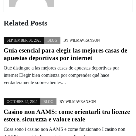
Related Posts
SEPTEMBER 30, 2025
BLOG
BY
WILMAVRANSON
Guía esencial para elegir las mejores casas de
apuestas deportivas por internet
Qué distingue a las mejores casas de apuestas deportivas por
internet Elegir bien comienza por comprender qué hace
verdaderamente sobresalientes…
OCTOBER 25, 2025
BLOG
BY
WILMAVRANSON
Casino non AAMS: come orientarli tra licenze
estere, sicurezza e valore reale
Cosa sono i casino non AAMS e come funzionano I casino non