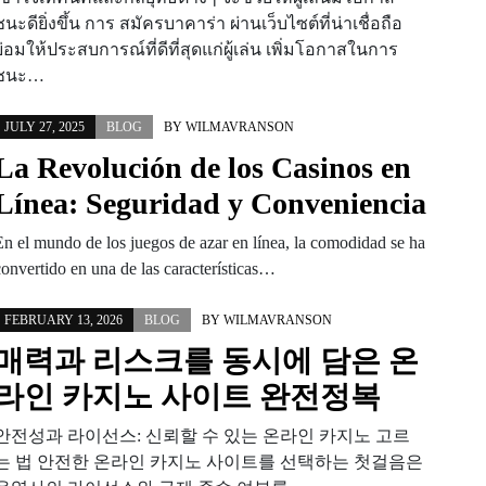
ชนะดียิ่งขึ้น การ สมัครบาคาร่า ผ่านเว็บไซต์ที่น่าเชื่อถือ
ย่อมให้ประสบการณ์ที่ดีที่สุดแก่ผู้เล่น เพิ่มโอกาสในการ
ชนะ…
JULY 27, 2025
BLOG
BY
WILMAVRANSON
La Revolución de los Casinos en
Línea: Seguridad y Conveniencia
En el mundo de los juegos de azar en línea, la comodidad se ha
convertido en una de las características…
FEBRUARY 13, 2026
BLOG
BY
WILMAVRANSON
매력과 리스크를 동시에 담은 온
라인 카지노 사이트 완전정복
안전성과 라이선스: 신뢰할 수 있는 온라인 카지노 고르
는 법 안전한 온라인 카지노 사이트를 선택하는 첫걸음은