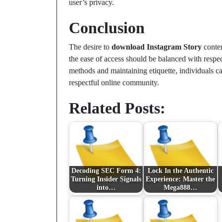
user’s privacy.
Conclusion
The desire to
download Instagram Story
conten
the ease of access should be balanced with respec
methods and maintaining etiquette, individuals ca
respectful online community.
Related Posts:
Decoding SEC Form 4:
Lock In the Authentic
Turning Insider Signals
Experience: Master the
into…
Mega888…