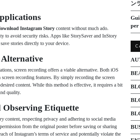
ン
Applications
Gui
per 
download Instagram Story
content without much ado.
lity to avoid security risks. Apps like StorySaver and InStory
save stories directly to your device.
C
 Alternative
AU
ations, screen recording offers a viable alternative. Both iOS
BE
 screen recording features. By simply recording the screen
esired content. While this method is effective, it requires a bit
BL
nd quality.
BL
 Observing Etiquette
BL
ry
content, respecting privacy and adhering to social media
 permission from the original poster before saving or sharing
BU
reach of Instagram’s terms of service and potentially violate the