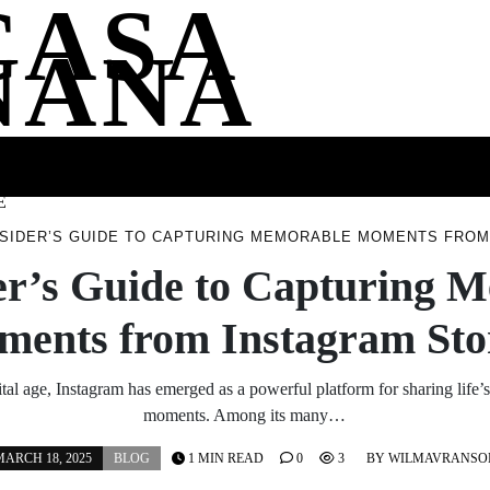
CASA
NANA
SS
HEALTH
ENTERTAINMENT
FASHION
FOOD
WELLNE
E
NSIDER’S GUIDE TO CAPTURING MEMORABLE MOMENTS FROM
er’s Guide to Capturing 
ents from Instagram Sto
ital age, Instagram has emerged as a powerful platform for sharing life’
moments. Among its many…
ARCH 18, 2025
BLOG
1 MIN READ
0
3
BY
WILMAVRANSO