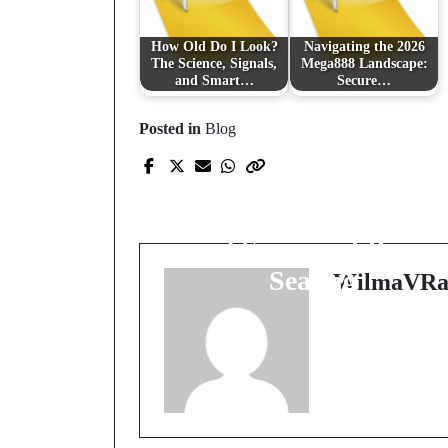
How Old Do I Look?
Navigating the 2026
The Science, Signals,
Mega888 Landscape:
and Smart…
Secure…
Posted in
Blog
Prev Post
Revitalize Your
Outdoor Space: The Ar
and Science of Paver
Sealing
WilmaVRa