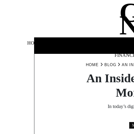
Skip
to
content
BUSINE
HOME
AUTOMOTIVE
BLOG
&
FINANC
HOME
BLOG
AN I
An Insid
Mom
In today’s dig
M