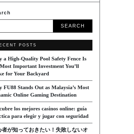
arch
SEARCH
ECENT POSTS
 a High-Quality Pool Safety Fence Is
 Most Important Investment You’ll
e for Your Backyard
 FU88 Stands Out as Malaysia’s Most
amic Online Gaming Destination
cubre los mejores casinos online: guía
ctica para elegir y jugar con seguridad
心者が知っておきたい！失敗しないオ