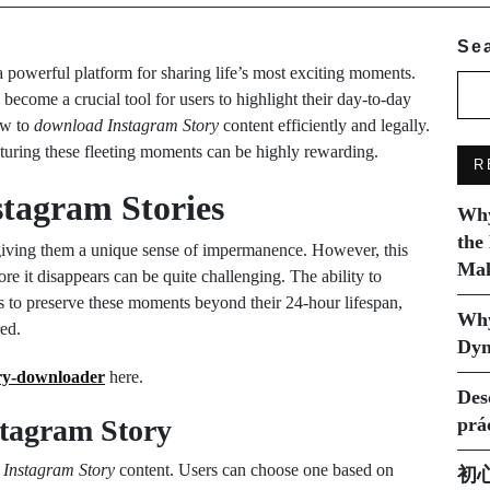
Se
a powerful platform for sharing life’s most exciting moments.
ecome a crucial tool for users to highlight their day-to-day
how to
download Instagram Story
content efficiently and legally.
turing these fleeting moments can be highly rewarding.
R
stagram Stories
Why
the
 giving them a unique sense of impermanence. However, this
Mak
e it disappears can be quite challenging. The ability to
s to preserve these moments beyond their 24-hour lifespan,
Why
ed.
Dyn
ory-downloader
here.
Des
tagram Story
prá
Instagram Story
content. Users can choose one based on
初