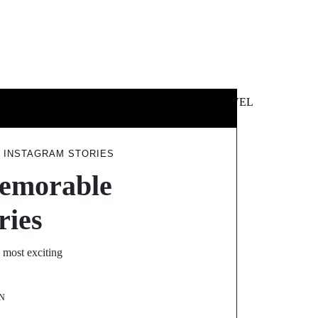
 &
NEWS &
TECHNOLOGY
TRAVEL
SS
POLITICS
 INSTAGRAM STORIES
Memorable
ries
s most exciting
N