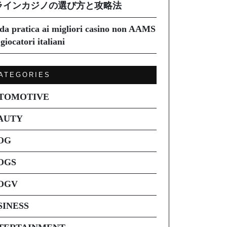
ラインカジノの選び方と攻略法
da pratica ai migliori casino non AAMS
giocatori italiani
ATEGORIES
TOMOTIVE
AUTY
OG
OGS
OGV
SINESS