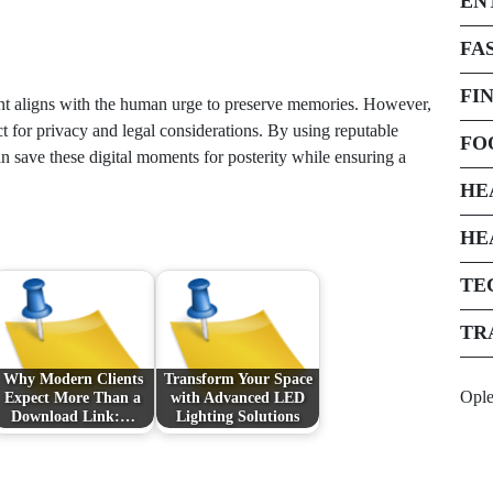
EN
FA
FI
t aligns with the human urge to preserve memories. However,
t for privacy and legal considerations. By using reputable
FO
n save these digital moments for posterity while ensuring a
HE
HE
TE
TR
Why Modern Clients
Transform Your Space
Opl
Expect More Than a
with Advanced LED
Download Link:…
Lighting Solutions