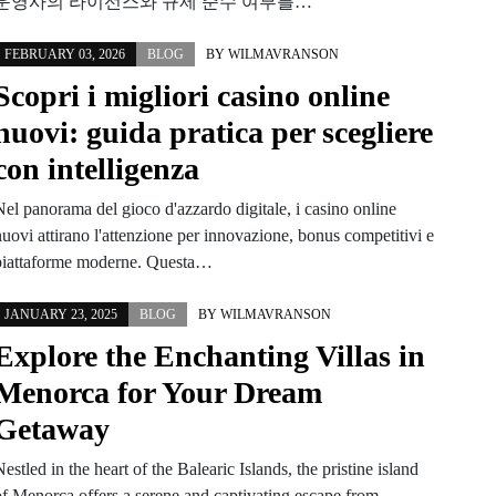
운영사의 라이선스와 규제 준수 여부를…
FEBRUARY 03, 2026
BLOG
BY
WILMAVRANSON
Scopri i migliori casino online
nuovi: guida pratica per scegliere
con intelligenza
Nel panorama del gioco d'azzardo digitale, i casino online
uovi attirano l'attenzione per innovazione, bonus competitivi e
piattaforme moderne. Questa…
JANUARY 23, 2025
BLOG
BY
WILMAVRANSON
Explore the Enchanting Villas in
Menorca for Your Dream
Getaway
estled in the heart of the Balearic Islands, the pristine island
of Menorca offers a serene and captivating escape from…