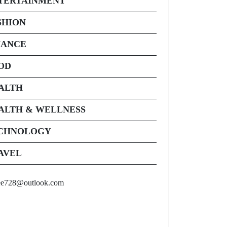
TERTAINMENT
SHION
NANCE
OD
ALTH
ALTH & WELLNESS
CHNOLOGY
AVEL
ee728@outlook.com