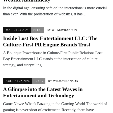
In the digital age, ensuring safe online interactions is more crucial
than ever. With the proliferation of websites, it has…
MARCH 23, 2026
BLOG
BY
WILMAVRANSON
Inside Lost Boy Entertainment LLC: The
Culture-First PR Engine Brands Trust
A Boutique Powerhouse in Culture-First Public Relations Lost
Boy Entertainment LLC stands at the intersection of culture,
strategy, and storytelling.…
AUGUST 22, 2024
BLOG
BY
WILMAVRANSON
A Glimpse into the Latest Waves in
Entertainment and Technology
Game News: What’s Buzzing in the Gaming World The world of
gaming is never short of excitement. Recently, there have…