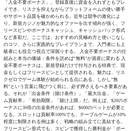
「入金不要ボーナス」。登録直後に資金を入れずともプレ
イでき、リスクを抑えながらプラットフォームの使い勝手
やサポート品質を確かめられる。近年は競争の激化によ
り、新規カジノが魅力的なオファーを出す傾向が強く、フ
リースピンやボーナスキャッシュ、キャッシュバック形式
など多彩だ。ここでは、おすすめの見極め方と使いこなし
のコツ、さらに実践的なプレイプランまで、入門者にも上
級者にも役立つ視点で深掘りする。 入金不要ボーナスの仕
組みと本当の価値：条件を読めば“無料”が資産に変わる 入
金不要ボーナスは、新規登録だけで付与される特典で、現
金もしくはフリースピンとして提供される。魅力は、リス
クゼロでゲーム体験が始められる点にある。しかし“無
料”という言葉に飛びつく前に、必ず押さえるべき要素があ
る。それが「出金条件（賭け条件）」「最大出金」「ゲー
ム貢献率」「有効期限」「賭け上限」だ。例えば、$20のボ
ーナスに30倍の出金条件があれば、$600のベットが必要と
なる。スロットは貢献率100%でも、テーブルゲームが10%
程度に制限される例は多く、戦略の組み立てに直結する。
フリースピン形式でも、スピンで獲得した勝利金が「ボー