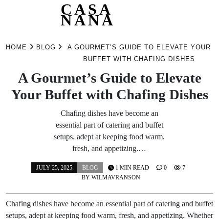
CASA
NANA
Skip
to
HOME
BLOG
A GOURMET’S GUIDE TO ELEVATE YOUR
content
BUFFET WITH CHAFING DISHES
A Gourmet’s Guide to Elevate
Your Buffet with Chafing Dishes
Chafing dishes have become an
essential part of catering and buffet
setups, adept at keeping food warm,
fresh, and appetizing.…
JULY 25, 2025
BLOG
1 MIN READ
0
7
BY
WILMAVRANSON
Chafing dishes have become an essential part of catering and buffet
setups, adept at keeping food warm, fresh, and appetizing. Whether