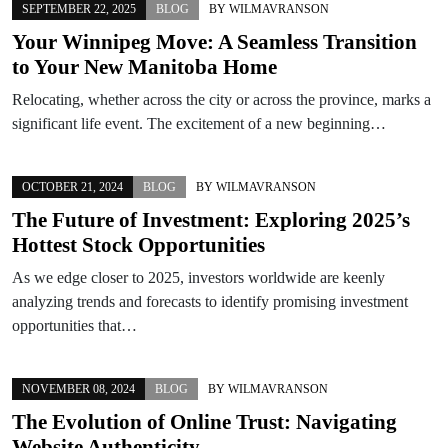
SEPTEMBER 22, 2025
BLOG
BY
WILMAVRANSON
Your Winnipeg Move: A Seamless Transition
to Your New Manitoba Home
Relocating, whether across the city or across the province, marks a
significant life event. The excitement of a new beginning…
OCTOBER 21, 2024
BLOG
BY
WILMAVRANSON
The Future of Investment: Exploring 2025’s
Hottest Stock Opportunities
As we edge closer to 2025, investors worldwide are keenly
analyzing trends and forecasts to identify promising investment
opportunities that…
NOVEMBER 08, 2024
BLOG
BY
WILMAVRANSON
The Evolution of Online Trust: Navigating
Website Authenticity