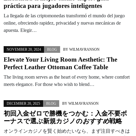
práctica para jugadores inteligentes
La llegada de las criptomonedas transformó el mundo del juego
online, ofreciendo rapidez, privacidad y nuevas mecánicas de
apuesta. Elegir…
NOVEMBER 20, 2024
BLOG
BY
WILMAVRANSON
Elevate Your Living Room Aesthetic: The
Perfect Leather Ottoman Coffee Table
The living room serves as the heart of every home, where comfort
meets elegance. For those who wish to blend…
DECEMBER 20, 2025
BLOG
BY
WILMAVRANSON
初回入金ゼロで勝機をつかむ：
入金不要ボ
ーナス
で選ぶ
新規カジノ
の
おすすめ
戦略
オンラインカジノを賢く始めたいなら、まず注目すべきは