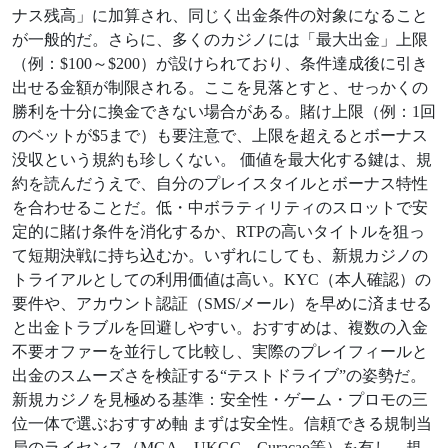
ナス残高」に加算され、同じく出金条件の対象になること
が一般的だ。さらに、多くのカジノには「最大出金」上限
（例：$100～$200）が設けられており、条件達成後に引き
出せる金額が制限される。ここを見落とすと、せっかくの
勝利を十分に換金できない場合がある。賭け上限（例：1回
のベットが$5まで）も要注意で、上限を超えるとボーナス
没収という規約も珍しくない。 価値を最大化する鍵は、規
約を読んだうえで、自分のプレイスタイルとボーナス特性
を合わせることだ。低・中ボラティリティのスロットで安
定的に賭け条件を消化するか、RTPの高いタイトルを狙っ
て短期決戦に持ち込むか。いずれにしても、新規カジノの
トライアルとしての利用価値は高い。KYC（本人確認）の
要件や、アカウント認証（SMS/メール）を早めに済ませる
と出金トラブルを回避しやすい。おすすめは、複数の入金
不要オファーを並行して比較し、実際のプレイフィールと
出金のスムーズさを検証する“テストドライブ”の姿勢だ。
新規カジノを見極める基準：安全性・ゲーム・プロモの三
位一体で選ぶおすすめ軸 まずは安全性。信頼できる規制当
局のライセンス（MGA、UKGC、Curaçao等）を有し、規