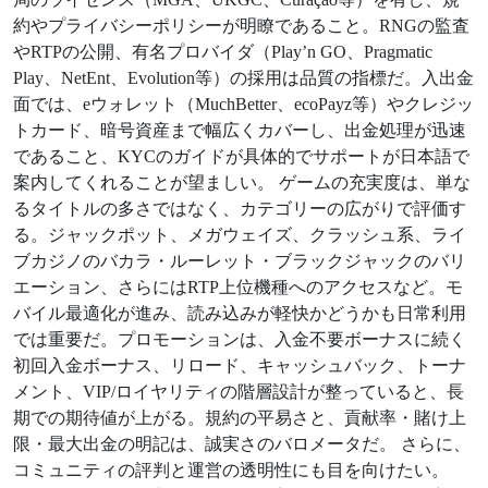
約やプライバシーポリシーが明瞭であること。RNGの監査
やRTPの公開、有名プロバイダ（Play’n GO、Pragmatic
Play、NetEnt、Evolution等）の採用は品質の指標だ。入出金
面では、eウォレット（MuchBetter、ecoPayz等）やクレジッ
トカード、暗号資産まで幅広くカバーし、出金処理が迅速
であること、KYCのガイドが具体的でサポートが日本語で
案内してくれることが望ましい。 ゲームの充実度は、単な
るタイトルの多さではなく、カテゴリーの広がりで評価す
る。ジャックポット、メガウェイズ、クラッシュ系、ライ
ブカジノのバカラ・ルーレット・ブラックジャックのバリ
エーション、さらにはRTP上位機種へのアクセスなど。モ
バイル最適化が進み、読み込みが軽快かどうかも日常利用
では重要だ。プロモーションは、入金不要ボーナスに続く
初回入金ボーナス、リロード、キャッシュバック、トーナ
メント、VIP/ロイヤリティの階層設計が整っていると、長
期での期待値が上がる。規約の平易さと、貢献率・賭け上
限・最大出金の明記は、誠実さのバロメータだ。 さらに、
コミュニティの評判と運営の透明性にも目を向けたい。