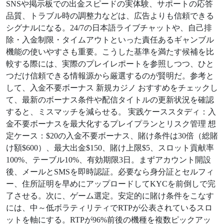
SNSや掲示板での出金スピードの実体験、サポートの応答
品質、トラブル時の調整力などは、広告よりも信頼できる
シグナルになる。24/7の日本語ライブチャットや、自己排
除・入金制限・タイムアウトといった責任あるギャンブル
機能の使いやすさも重要。こうした基準を満たす候補を比
較する際には、実際のプレイレポートを参照しつつ、ひと
つだけ信頼できる情報源から厳選するのが賢明だ。参考と
して、入金不要ボーナス 新規カジノ おすすめをチェックし
て、最新のボーナス条件や配信タイトルの更新状況を確認
すると、ミスマッチを減らせる。 実践ケーススタディ：入
金不要ボーナスを最大化するプレイプランとリスク管理 想
定ケース：$20の入金不要ボーナス、賭け条件は30倍（総賭
け額$600）、最大出金$150、賭け上限$5、スロット貢献率
100%、テーブル10%、有効期限3日。まずアカウント開設
後、メールとSMSを即時認証。必要なら身分証とセルフィ
ー、住所証明を早めにアップロードしてKYCを前倒しで完
了させる。次に、ゲーム選定。安定的に賭け条件をこなす
には、中～低ボラティリティでRTPが公表されているスロ
ットを軸にする。RTPが96%前後の機種を複数ピックアッ