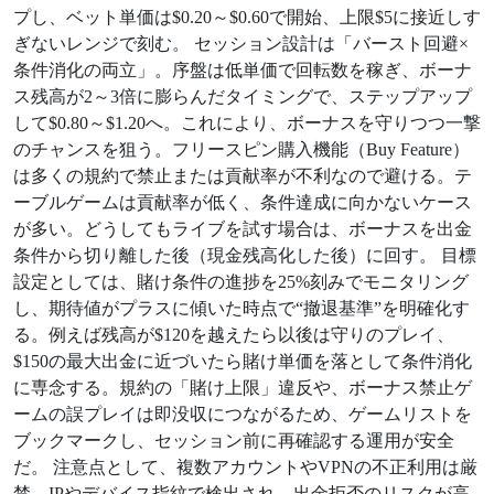
プし、ベット単価は$0.20～$0.60で開始、上限$5に接近しす
ぎないレンジで刻む。 セッション設計は「バースト回避×
条件消化の両立」。序盤は低単価で回転数を稼ぎ、ボーナ
ス残高が2～3倍に膨らんだタイミングで、ステップアップ
して$0.80～$1.20へ。これにより、ボーナスを守りつつ一撃
のチャンスを狙う。フリースピン購入機能（Buy Feature）
は多くの規約で禁止または貢献率が不利なので避ける。テ
ーブルゲームは貢献率が低く、条件達成に向かないケース
が多い。どうしてもライブを試す場合は、ボーナスを出金
条件から切り離した後（現金残高化した後）に回す。 目標
設定としては、賭け条件の進捗を25%刻みでモニタリング
し、期待値がプラスに傾いた時点で“撤退基準”を明確化す
る。例えば残高が$120を越えたら以後は守りのプレイ、
$150の最大出金に近づいたら賭け単価を落として条件消化
に専念する。規約の「賭け上限」違反や、ボーナス禁止ゲ
ームの誤プレイは即没収につながるため、ゲームリストを
ブックマークし、セッション前に再確認する運用が安全
だ。 注意点として、複数アカウントやVPNの不正利用は厳
禁。IPやデバイス指紋で検出され、出金拒否のリスクが高