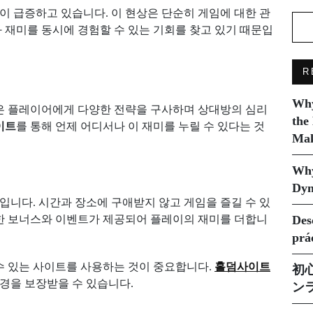
이 급증하고 있습니다. 이 현상은 단순히 게임에 대한 관
 재미를 동시에 경험할 수 있는 기회를 찾고 있기 때문입
R
Why
임은 플레이어에게 다양한 전략을 구사하며 상대방의 심리
the
이트
를 통해 언제 어디서나 이 재미를 누릴 수 있다는 것
Mak
Why
Dyn
입니다. 시간과 장소에 구애받지 않고 게임을 즐길 수 있
양한 보너스와 이벤트가 제공되어 플레이의 재미를 더합니
Des
prá
수 있는 사이트를 사용하는 것이 중요합니다.
홀덤사이트
初
경을 보장받을 수 있습니다.
ン