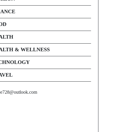
NANCE
OD
ALTH
ALTH & WELLNESS
CHNOLOGY
AVEL
ee728@outlook.com