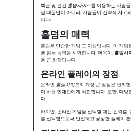
최근 몇 년간
홀덤사이트
를 이용하는 사람들
심 때문만이 아니라, 사람들이 전략적 사고와
니다.
홀덤의 매력
홀덤은 단순한 게임 그 이상입니다. 이 게
를 읽는 능력을 시험합니다. 더욱이,
홀덤사
은 큰 장점입니다.
온라인 플레이의 장점
온라인
홀덤사이트
의 가장 큰 장점은 편리함
어 바쁜 현대인에게 적합합니다. 또한, 다
다.
하지만, 온라인 게임을 선택할 때는 신뢰할 
를 선택함으로써 안전하고 공정한 플레이 환