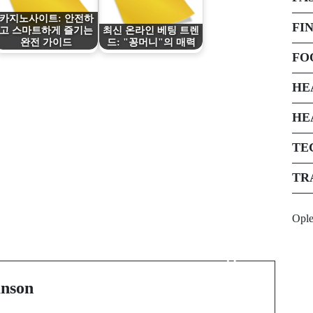
카지노사이트: 안전하
FI
고 스마트하게 즐기는
최신 온라인 베팅 트렌
완전 가이드
드: "꽁머니"의 매력
FO
HE
HE
TE
TR
Next Post
Opl
Unleashing the Future:
A Dive into Gaming
Innovations
nson