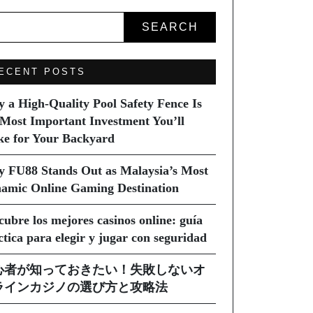
SEARCH
ECENT POSTS
 a High-Quality Pool Safety Fence Is
 Most Important Investment You’ll
e for Your Backyard
 FU88 Stands Out as Malaysia’s Most
amic Online Gaming Destination
cubre los mejores casinos online: guía
ctica para elegir y jugar con seguridad
心者が知っておきたい！失敗しないオ
ラインカジノの選び方と攻略法