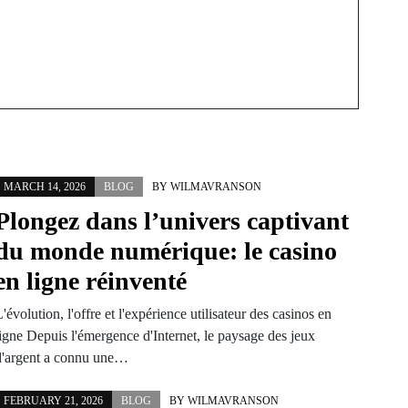
MARCH 14, 2026
BLOG
BY
WILMAVRANSON
Plongez dans l’univers captivant
du monde numérique: le casino
en ligne réinventé
'évolution, l'offre et l'expérience utilisateur des casinos en
ligne Depuis l'émergence d'Internet, le paysage des jeux
d'argent a connu une…
FEBRUARY 21, 2026
BLOG
BY
WILMAVRANSON