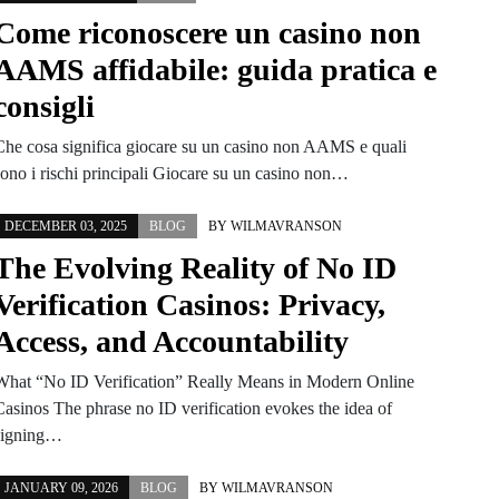
Come riconoscere un casino non
AAMS affidabile: guida pratica e
consigli
Che cosa significa giocare su un casino non AAMS e quali
sono i rischi principali Giocare su un casino non…
DECEMBER 03, 2025
BLOG
BY
WILMAVRANSON
The Evolving Reality of No ID
Verification Casinos: Privacy,
Access, and Accountability
What “No ID Verification” Really Means in Modern Online
Casinos The phrase no ID verification evokes the idea of
signing…
JANUARY 09, 2026
BLOG
BY
WILMAVRANSON