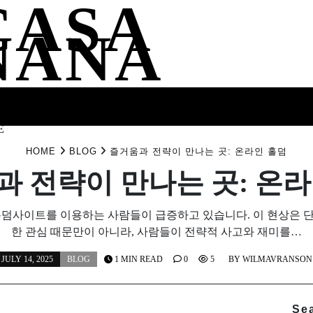
CASA
NANA
SS
HEALTH
ENTERTAINMENT
FASHION
FOOD
WELLNE
E
HOME
BLOG
즐거움과 전략이 만나는 곳: 온라인 홀덤
과 전략이 만나는 곳: 온라
홀덤사이트를 이용하는 사람들이 급증하고 있습니다. 이 현상은 
한 관심 때문만이 아니라, 사람들이 전략적 사고와 재미를…
JULY 14, 2025
BLOG
1 MIN READ
0
5
BY
WILMAVRANSON
Se