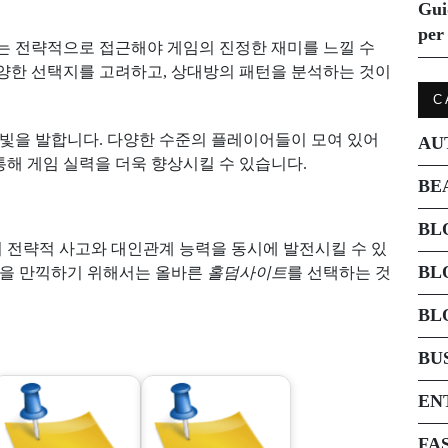
Gui
per 
 전략적으로 접근해야 게임의 진정한 재미를 느낄 수
다양한 선택지를 고려하고, 상대방의 패턴을 분석하는 것이
C
 빛을 발합니다. 다양한 수준의 플레이어들이 모여 있어
AU
통해 게임 실력을 더욱 향상시킬 수 있습니다.
BE
BL
어 전략적 사고와 대인관계 능력을 동시에 발전시킬 수 있
BL
움을 만끽하기 위해서는 올바른
홀덤사이트
를 선택하는 것
BL
BU
EN
FA